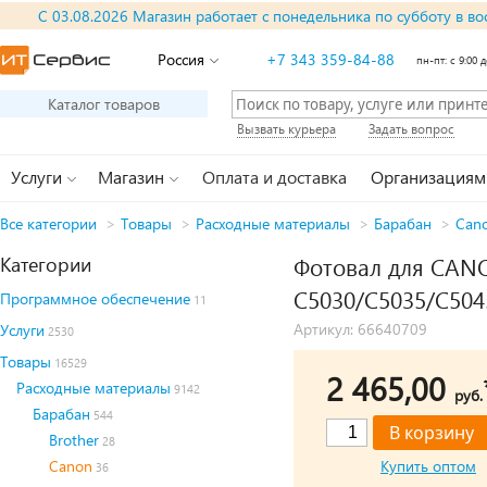
С 03.08.2026 Магазин работает с понедельника по субботу в во
Россия
+7 343 359-84-88
пн-пт: с 9:00 д
Каталог товаров
Вызвать курьера
Задать вопрос
Услуги
Магазин
Оплата и доставка
Организациям
Все категории
>
Товары
>
Расходные материалы
>
Барабан
>
Can
Категории
Фотовал для CAN
C5030/C5035/C5045
Программное обеспечение
11
Артикул: 66640709
Услуги
2530
Товары
16529
2 465,00
Расходные материалы
9142
руб.
Барабан
544
Brother
28
Canon
Купить оптом
36