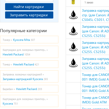
1 заказ
Найти картриджи
Заправка картри
Заправить картриджи
стр. (для Canon:
C5045i, C5051, C
Заправка картри
Популярные категории
(для Canon: iR A
C5255, C5255i)
Kyocera Mita
Тонер »
307
Заправка картри
(для Canon: iR A
Картриджи для лазерных принтер... »
C5255, C5255i)
Hewlett Packard
1054
Заправка картри
(для Canon: iR A
Hewlett Packard
Тонер »
421
C5255, C5255i)
Тонер для CANON
Заправка лазерных картриджей »
001 IMEX) Gold 
Заправка картриджей Kyocera
265
Тонер для CANON
Hewlett Packard
Барабан »
203
001 IMEX) Gold 
Тонер для CANON
Картриджи для лазерных принтер... »
IMEX) Gold ATM
Kyocera
751
Тонер-картридж