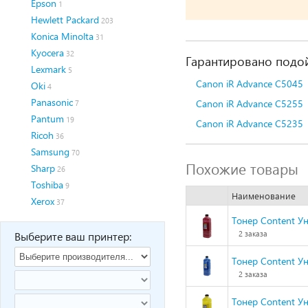
Epson
1
Hewlett Packard
203
Konica Minolta
31
Kyocera
32
Гарантировано подой
Lexmark
5
Canon iR Advance C5045
Oki
4
Panasonic
Canon iR Advance C5255
7
Pantum
19
Canon iR Advance C5235
Ricoh
36
Samsung
70
Похожие товары
Sharp
26
Toshiba
9
Наименование
Xerox
37
Тонер Content Ун
Выберите ваш принтер:
2 заказа
Тонер Content Ун
2 заказа
Тонер Content Ун