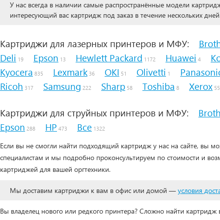
У нас всегда в наличии самые распространённые модели картри
интересующий вас картридж под заказ в течение нескольких дней
Картриджи для лазерных принтеров и МФУ:
Brot
Deli
Epson
Hewlett Packard
Huawei
Ko
19
13
1172
4
Kyocera
Lexmark
OKI
Olivetti
Panasoni
835
36
51
1
Ricoh
Samsung
Sharp
Toshiba
Xerox
317
222
58
8
55
Картриджи для струйных принтеров и МФУ:
Brot
Epson
HP
Все
288
473
1322
Если вы не смогли найти подходящий картридж у нас на сайте, вы м
специалистам и мы подробно проконсультируем по стоимости и воз
картриджей для вашей оргтехники.
Мы доставим картриджи к вам в офис или домой —
условия дост
Вы владелец нового или редкого принтера? Сложно найти картридж в