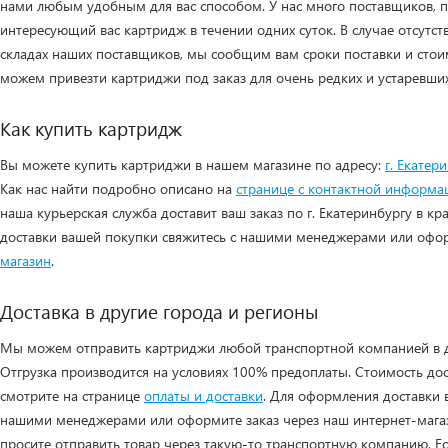
нами любым удобным для вас способом. У нас много поставщиков,
интересующий вас картридж в течении одних суток. В случае отсутств
складах наших поставщиков, мы сообщим вам сроки поставки и стои
можем привезти картриджи под заказ для очень редких и устаревши
Как купить картридж
Вы можете купить картриджи в нашем магазине по адресу:
г. Екатери
Как нас найти подробно описано на
странице с контактной информа
наша курьерская служба доставит ваш заказ по г. Екатеринбургу в к
доставки вашей покупки свяжитесь с нашими менеджерами или офо
магазин
.
Доставка в другие города и регионы
Мы можем отправить картриджи любой транспортной компанией в др
Отгрузка производится на условиях 100% предоплаты. Стоимость до
смотрите на странице
оплаты и доставки
. Для оформления доставки 
нашими менеджерами или оформите заказ через наш интернет-магаз
просите отправить товар через такую-то транспортную компанию. Ес