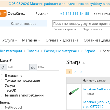
С 03.08.2026 Магазин работает с понедельника по субботу в во
Россия
+7 343 359-84-88
пн-пт: с 9:00 д
Каталог товаров
Вызвать курьера
Задать вопрос
Услуги
Магазин
Оплата и доставка
Организациям
Все категории
>
Товары
>
Расходные материалы
>
Барабан
>
Shar
Цена, ₽
Sharp
26
От
До
1
2
>
В магазине
Только по предоплате
Наименование
Услуга
Барабан NetProd
ТестОК
1 заказ
Бывший в употреблении
Барабан (Япония
Бренд
стр., CET7710
NetProduct