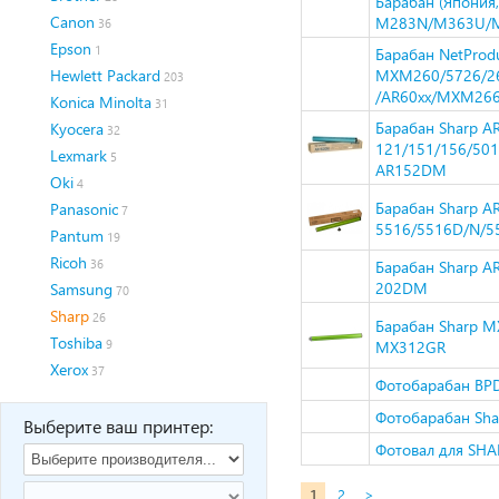
Барабан (Япония,
Canon
M283N/M363U/M4
36
Epson
1
Барабан NetProdu
Hewlett Packard
MXM260/5726/2
203
/AR60xx/MXM26
Konica Minolta
31
Барабан Sharp A
Kyocera
32
121/151/156/50
Lexmark
5
AR152DM
Oki
4
Барабан Sharp A
Panasonic
7
5516/5516D/N/5
Pantum
19
Ricoh
36
Барабан Sharp A
202DM
Samsung
70
Sharp
26
Барабан Sharp 
Toshiba
9
MX312GR
Xerox
37
Фотобарабан BPD
Фотобарабан Shar
Выберите ваш принтер:
Фотовал для SHA
1
2
>