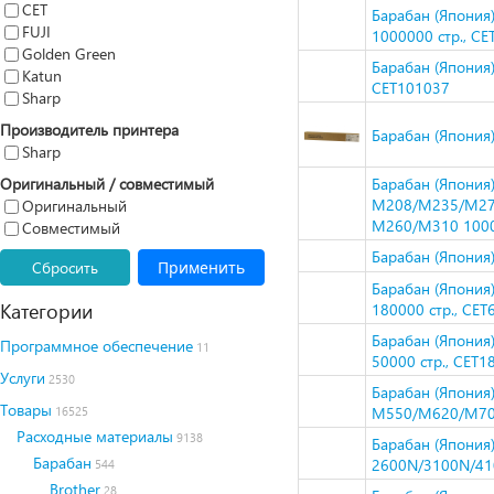
CET
Барабан (Япони
FUJI
1000000 стр., CE
Golden Green
Барабан (Япония
Katun
CET101037
Sharp
Производитель принтера
Барабан (Япония)
Sharp
Оригинальный / совместимый
Барабан (Япония)
M208/M235/M27
Оригинальный
M260/M310 10000
Совместимый
Барабан (Япония
Сбросить
Применить
Барабан (Япони
Категории
180000 стр., CE
Барабан (Япония
Программное обеспечение
11
50000 стр., CET
Услуги
2530
Барабан (Япония
Товары
M550/M620/M700
16525
Расходные материалы
9138
Барабан (Япония)
Барабан
2600N/3100N/41
544
Brother
28