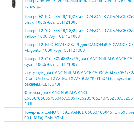
Тонер Content Универсальный для Canon GPR-31, Bk, 400
канистра
Тонер TF2-K C-EXV48/28/29 для CANON iR ADVANCE C5
Black, 1000г/бут, CET121006
Тонер TF2-Y C-EXV48/28/29 для CANON iR ADVANCE C5
Yellow, 1000г/бут, CET121009
Тонер TF2-M C-EXV48/28/29 для CANON iR ADVANCE C
Magenta, 1000г/бут, CET121008
Тонер TF2-C C-EXV48/28/29 для CANON iR ADVANCE C5
Cyan, 1000г/бут, CET121007
Картридж для CANON iR ADVANCE C5030/5045/5051/52
Drum Unit/ C-EXV28/C-EXV29 (CMYK) (150K) (c двухслой
ракелем) CET5670P
Фотовал для CANON iR ADVANCE
C5030/C5035/C5045/C5051/C5235/C5240/C5250/C5255 (v
FUJI
Тонер для CANON iR ADVANCE C5030/ C5045 (фл,695 ,ч
001 IMEX) Gold ATM