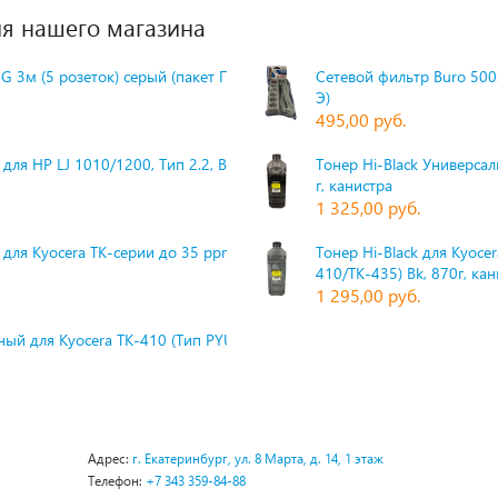
я нашего магазина
G 3м (5 розеток) серый (пакет П
Сетевой фильтр Buro 500S
Э)
495,00 руб.
для HP LJ 1010/1200, Тип 2.2, Bk,
Тонер Hi-Black Универсаль
г, канистра
1 325,00 руб.
 для Kyocera TK-серии до 35 ppm,
Тонер Hi-Black для Kyoce
410/TK-435) Bk, 870г, ка
1 295,00 руб.
ый для Kyocera TK-410 (Тип PYU
Адрес:
г. Екатеринбург, ул. 8 Марта, д. 14, 1 этаж
Телефон:
+7 343 359-84-88