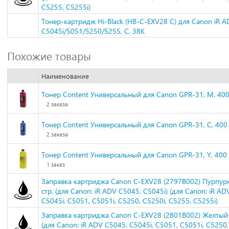
C5255, C5255i)
Тонер-картридж Hi-Black (HB-C-EXV28 C) для Canon iR 
C5045i/5051/5250/5255, C, 38K
Похожие товары
Наименование
Тонер Content Универсальный для Canon GPR-31, M, 400 
2 заказа
Тонер Content Универсальный для Canon GPR-31, C, 400 
2 заказа
Тонер Content Универсальный для Canon GPR-31, Y, 400 
1 заказ
Заправка картриджа Canon C-EXV28 (2797B002) Пурпур
стр. (для Canon: iR ADV C5045, C5045i) (для Canon: iR AD
C5045i, C5051, C5051i, C5250, C5250i, C5255, C5255i)
Заправка картриджа Canon C-EXV28 (2801B002) Желтый 
(для Canon: iR ADV C5045, C5045i, C5051, C5051i, C5250,