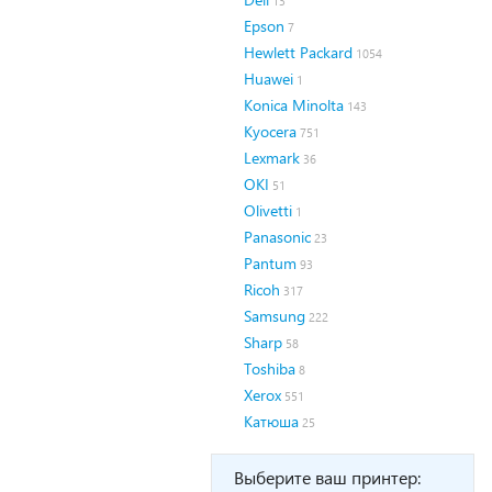
13
Epson
7
Hewlett Packard
1054
Huawei
1
Konica Minolta
143
Kyocera
751
Lexmark
36
OKI
51
Olivetti
1
Panasonic
23
Pantum
93
Ricoh
317
Samsung
222
Sharp
58
Toshiba
8
Xerox
551
Катюша
25
Выберите ваш принтер: