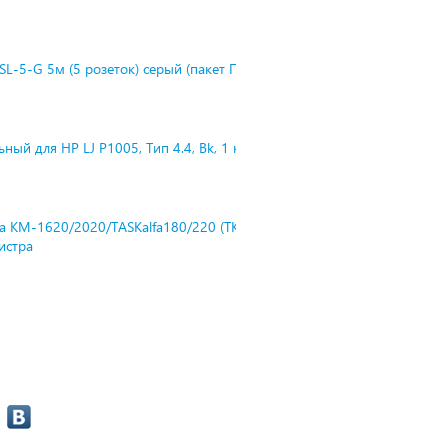
L-5-G 5м (5 розеток) серый (пакет П
ный для HP LJ P1005, Тип 4.4, Bk, 1 к
ra KM-1620/2020/TASKalfa180/220 (TK-
нистра