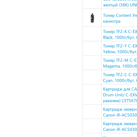
желтый (38K) UN
Тонер Content Ун
канистра
Тонер TF2-K C-
Black, 1000г/бут
Тонер TF2-Y C-
Yellow, 1000г/бу
Тонер TF2-M C-
Magenta, 1000г/
Тонер TF2-C C-
Cyan, 1000г/бут,
Картридж для C
Drum Unit/ C-EX
ракелем) CET567
Картридж лазерн
Canon iR-AC5030
Картридж лазерн
Canon iR-AC5030