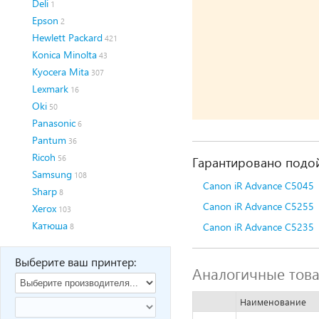
Deli
1
Epson
2
Hewlett Packard
421
Konica Minolta
43
Kyocera Mita
307
Lexmark
16
Oki
50
Panasonic
6
Pantum
36
Ricoh
56
Гарантировано подой
Samsung
108
Canon iR Advance C5045
Sharp
8
Canon iR Advance C5255
Xerox
103
Катюша
Canon iR Advance C5235
8
Выберите ваш принтер:
Аналогичные тов
Наименование