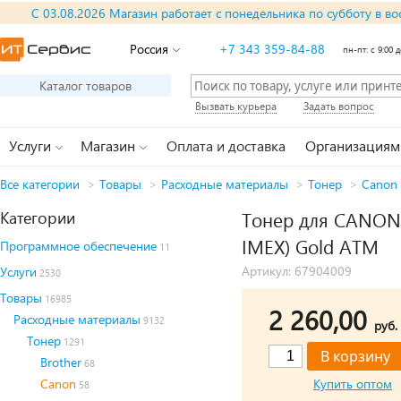
С 03.08.2026 Магазин работает с понедельника по субботу в во
Россия
+7 343 359-84-88
пн-пт: с 9:00 д
Каталог товаров
Вызвать курьера
Задать вопрос
Услуги
Магазин
Оплата и доставка
Организациям
Все категории
>
Товары
>
Расходные материалы
>
Тонер
>
Canon
Категории
Тонер для CANON 
IMEX) Gold ATM
Программное обеспечение
11
Артикул: 67904009
Услуги
2530
Товары
16985
2 260,00
Расходные материалы
9132
руб.
Тонер
1291
Brother
68
Canon
Купить оптом
58