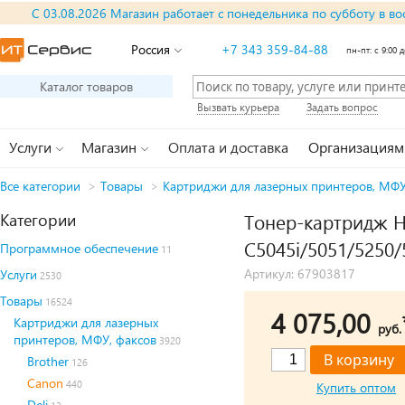
С 03.08.2026 Магазин работает с понедельника по субботу в во
Россия
+7 343 359-84-88
пн-пт: с 9:00 д
Каталог товаров
Вызвать курьера
Задать вопрос
Услуги
Магазин
Оплата и доставка
Организациям
Все категории
>
Товары
>
Картриджи для лазерных принтеров, МФУ
Категории
Тонер-картридж Hi
C5045i/5051/5250/5
Программное обеспечение
11
Артикул: 67903817
Услуги
2530
Товары
16524
4 075,00
Картриджи для лазерных
руб.
принтеров, МФУ, факсов
3920
Brother
126
Canon
440
Купить оптом
Deli