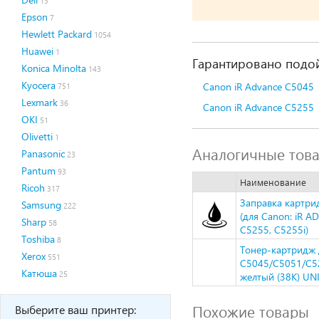
13
Epson
7
Hewlett Packard
1054
Huawei
1
Гарантировано подой
Konica Minolta
143
Kyocera
Canon iR Advance C5045
751
Lexmark
36
Canon iR Advance C5255
OKI
51
Olivetti
1
Аналогичные тов
Panasonic
23
Pantum
93
Наименование
Ricoh
317
Заправка картри
Samsung
222
(для Canon: iR A
Sharp
58
C5255, C5255i)
Toshiba
8
Тонер-картридж
Xerox
551
C5045/C5051/C52
Катюша
25
желтый (38K) UN
Похожие товары
Выберите ваш принтер: