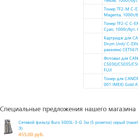
Yellow, 1000г/бу
Тонер TF2-M C-
Magenta, 1000г/
Тонер TF2-C C-
Cyan, 1000г/бут,
Картридж для C
Drum Unit/ C-EX
ракелем) CET567
Фотовал для CA
C5030/C5035/C50
FUJI
Тонер для CANON
001 IMEX) Gold 
Специальные предложения нашего магазина
Сетевой фильтр Buro 500SL-3-G 3м (5 розеток) серый (паке
Э)
455,00 руб.