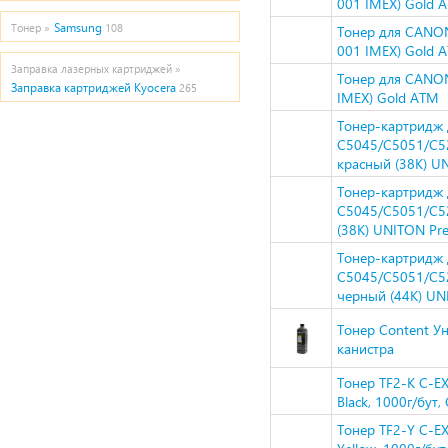
001 IMEX) Gold 
Samsung
Тонер »
108
Тонер для CANON
001 IMEX) Gold 
Заправка лазерных картриджей »
Тонер для CANON
Заправка картриджей Kyocera
265
IMEX) Gold ATM
Тонер-картридж
C5045/C5051/C52
красный (38K) U
Тонер-картридж
C5045/C5051/C52
(38K) UNITON Pr
Тонер-картридж
C5045/C5051/C52
черный (44K) U
Тонер Content Ун
канистра
Тонер TF2-K C-
Black, 1000г/бут
Тонер TF2-Y C-