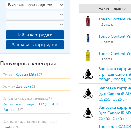
Наименование
Тонер Content Ун
2 заказа
Найти картриджи
Тонер Content Ун
2 заказа
Заправить картриджи
Тонер Content Ун
1 заказ
Популярные категории
Заправка картри
стр. (для Canon:
Kyocera Mita
Тонер »
307
C5045i, C5051, C
Доставка
Услуги »
25
Заправка картри
(для Canon: iR A
C5255, C5255i)
Заправка лазерных картриджей »
Заправка картриджей HP (Hewlett
Заправка картри
Packard)
327
(для Canon: iR A
C5255, C5255i)
Картриджи для лазерных принтер... »
Тонер для CANON
Pantum
93