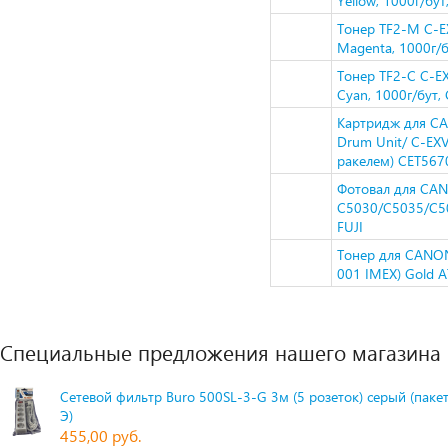
Yellow, 1000г/бу
Тонер TF2-M C-
Magenta, 1000г/
Тонер TF2-C C-
Cyan, 1000г/бут,
Картридж для C
Drum Unit/ C-EX
ракелем) CET567
Фотовал для CA
C5030/C5035/C50
FUJI
Тонер для CANON
001 IMEX) Gold 
Специальные предложения нашего магазина
Сетевой фильтр Buro 500SL-3-G 3м (5 розеток) серый (паке
Э)
455,00 руб.