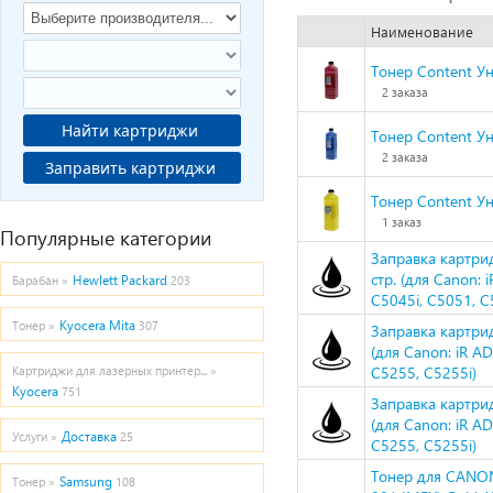
Наименование
Тонер Content Ун
2 заказа
Найти картриджи
Тонер Content Ун
2 заказа
Заправить картриджи
Тонер Content Ун
1 заказ
Популярные категории
Заправка картри
стр. (для Canon:
Hewlett Packard
Барабан »
203
C5045i, C5051, C
Kyocera Mita
Тонер »
307
Заправка картри
(для Canon: iR A
C5255, C5255i)
Картриджи для лазерных принтер... »
Kyocera
751
Заправка картри
(для Canon: iR A
Доставка
Услуги »
25
C5255, C5255i)
Тонер для CANON
Samsung
Тонер »
108