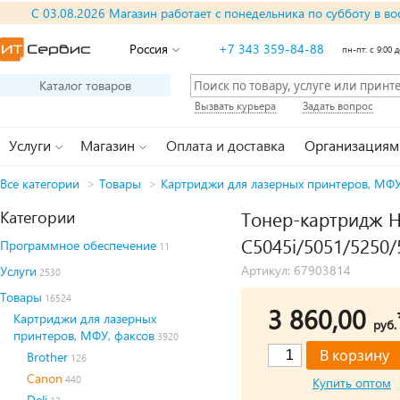
С 03.08.2026 Магазин работает с понедельника по субботу в во
Россия
+7 343 359-84-88
пн-пт: с 9:00 д
Каталог товаров
Вызвать курьера
Задать вопрос
Услуги
Магазин
Оплата и доставка
Организациям
Все категории
>
Товары
>
Картриджи для лазерных принтеров, МФУ
Категории
Тонер-картридж Hi
C5045i/5051/5250/5
Программное обеспечение
11
Артикул: 67903814
Услуги
2530
Товары
16524
3 860,00
Картриджи для лазерных
руб.
принтеров, МФУ, факсов
3920
Brother
126
Canon
440
Купить оптом
Deli