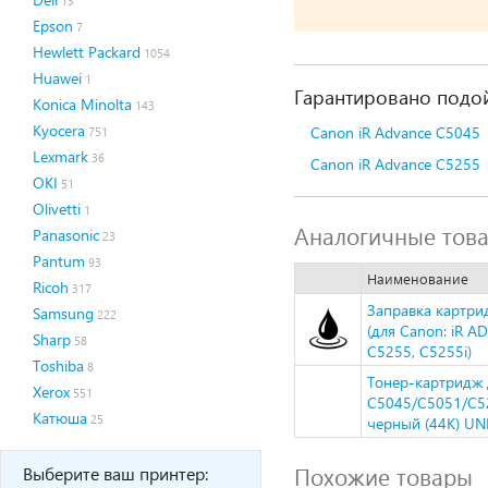
13
Epson
7
Hewlett Packard
1054
Huawei
1
Гарантировано подой
Konica Minolta
143
Kyocera
Canon iR Advance C5045
751
Lexmark
36
Canon iR Advance C5255
OKI
51
Olivetti
1
Аналогичные тов
Panasonic
23
Pantum
93
Наименование
Ricoh
317
Заправка картри
Samsung
222
(для Canon: iR A
Sharp
58
C5255, C5255i)
Toshiba
8
Тонер-картридж
Xerox
551
C5045/C5051/C52
Катюша
25
черный (44K) U
Похожие товары
Выберите ваш принтер: