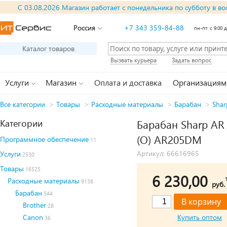
С 03.08.2026 Магазин работает с понедельника по субботу в во
Россия
+7 343 359-84-88
пн-пт: с 9:00 д
Каталог товаров
Вызвать курьера
Задать вопрос
Услуги
Магазин
Оплата и доставка
Организациям
Все категории
>
Товары
>
Расходные материалы
>
Барабан
>
Shar
Категории
Барабан Sharp AR
(O) AR205DM
Программное обеспечение
11
Артикул: 66616965
Услуги
2530
Товары
16525
6 230,00
Расходные материалы
9138
руб.
Барабан
544
Brother
28
Canon
Купить оптом
36