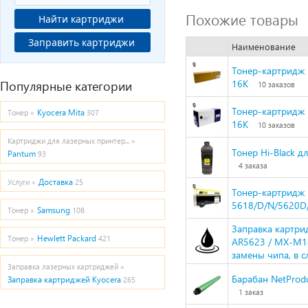
Похожие товары
Найти картриджи
Заправить картриджи
Наименование
Тонер-картридж H
Популярные категории
16К
10 заказов
Тонер-картридж 
Kyocera Mita
Тонер »
307
16K
10 заказов
Картриджи для лазерных принтер... »
Тонер Hi-Black д
Pantum
93
4 заказа
Доставка
Услуги »
25
Тонер-картридж 
5618/D/N/5620D
Samsung
Тонер »
108
Заправка картри
Hewlett Packard
Тонер »
421
AR5623 / MX-M18
замены чипа, в 
Заправка лазерных картриджей »
Барабан NetProd
Заправка картриджей Kyocera
265
1 заказ