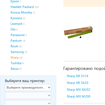
Epson
1
Hewlett Packard
203
Konica Minolta
31
Kyocera
32
Lexmark
5
Oki
4
Panasonic
7
Pantum
19
Ricoh
36
Samsung
70
Sharp
26
Toshiba
9
Гарантировано подой
Xerox
37
Sharp AR 5516
Выберите ваш принтер:
Sharp AR 5620
Sharp MX M202
Sharp MX M200