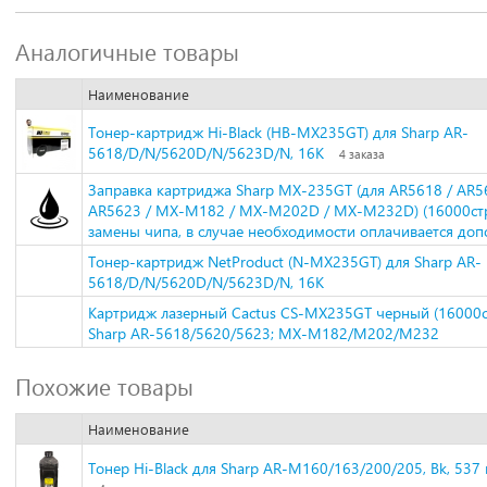
Аналогичные товары
Наименование
Тонер-картридж Hi-Black (HB-MX235GT) для Sharp AR-
5618/D/N/5620D/N/5623D/N, 16K
4 заказа
Заправка картриджа Sharp MX-235GT (для AR5618 / AR5
AR5623 / MX-M182 / MX-M202D / MX-M232D) (16000стр.
замены чипа, в случае необходимости оплачивается доп
Тонер-картридж NetProduct (N-MX235GT) для Sharp AR-
5618/D/N/5620D/N/5623D/N, 16K
Картридж лазерный Cactus CS-MX235GT черный (16000ст
Sharp AR-5618/5620/5623; MX-M182/M202/M232
Похожие товары
Наименование
Тонер Hi-Black для Sharp AR-M160/163/200/205, Bk, 537 