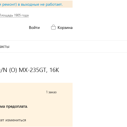
и ремонт) в выходные не работает.
Площадь 1905 года
Войти
Корзина
акты
/N (O) MX-235GT, 16К
1 заказ
ма предоплата
.
жет измениться