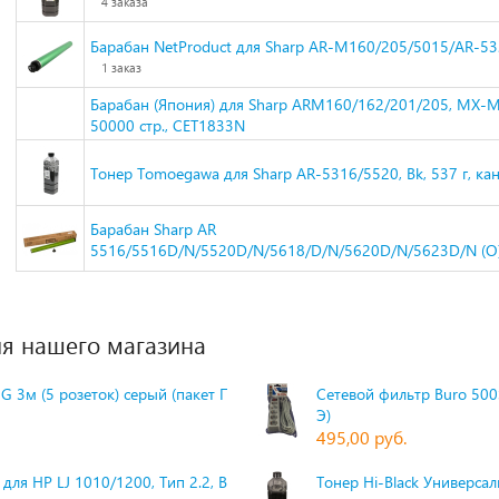
4 заказа
Барабан NetProduct для Sharp AR-M160/205/5015/AR-5
1 заказ
Барабан (Япония) для Sharp ARM160/162/201/205, MX-
50000 стр., CET1833N
Тонер Tomoegawa для Sharp AR-5316/5520, Bk, 537 г, ка
Барабан Sharp AR
5516/5516D/N/5520D/N/5618/D/N/5620D/N/5623D/N (
я нашего магазина
G 3м (5 розеток) серый (пакет П
Сетевой фильтр Buro 500S
Э)
495,00 руб.
для HP LJ 1010/1200, Тип 2.2, Bk,
Тонер Hi-Black Универсаль