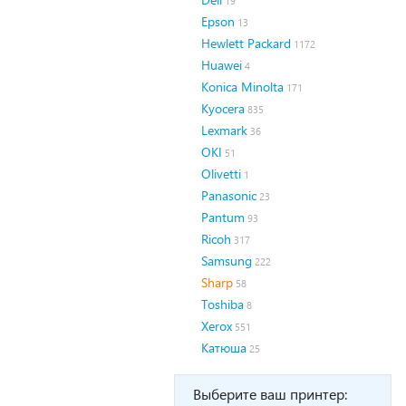
19
Epson
13
Hewlett Packard
1172
Huawei
4
Konica Minolta
171
Kyocera
835
Lexmark
36
OKI
51
Olivetti
1
Panasonic
23
Pantum
93
Ricoh
317
Samsung
222
Sharp
58
Toshiba
8
Xerox
551
Катюша
25
Выберите ваш принтер: