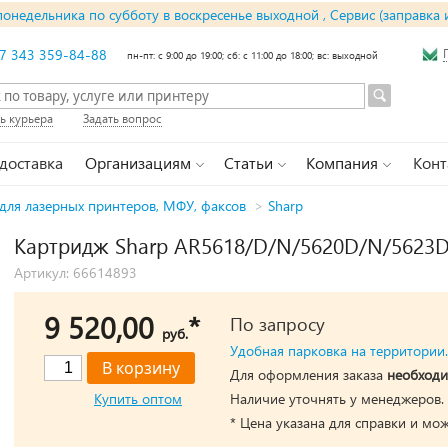
понедельника по субботу в воскресенье выходной , Сервис (заправка 
7 343 359-84-88
пн-пт: с 9:00 до 19:00; сб: с 11:00 до 18:00; вс: выходной
ь курьера
Задать вопрос
 доставка
Организациям
Статьи
Компания
Конт
для лазерных принтеров, МФУ, факсов
>
Sharp
Картридж Sharp AR5618/D/N/5620D/N/5623D
Артикул: 66614893
9 520,00
*
По запросу
руб.
Удобная парковка на территории.
Для оформления заказа
необходи
Купить оптом
Наличие уточнять у менеджеров.
* Цена указана для справки и мо