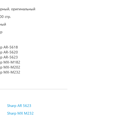
ерный, оригинальный
00 стр.
ный
rp
rp AR-5618
rp AR-5620
rp AR-5623
rp MX-M182
rp MX-M202
rp MX-M232
Sharp AR 5623
Sharp MX M232