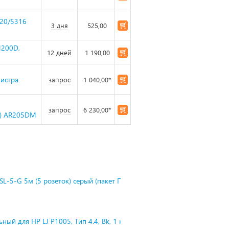
320/5316
3 дня
525,00
M200D,
12 дней
1 190,00
нистра
запрос
1 040,00*
запрос
6 230,00*
O) AR205DM
L-5-G 5м (5 розеток) серый (пакет П
ный для HP LJ P1005, Тип 4.4, Bk, 1 к