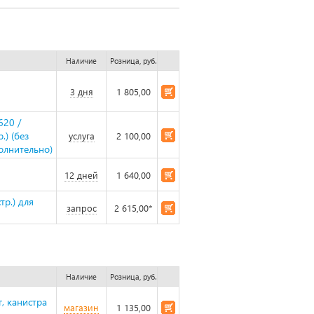
Наличие
Розница, руб.
3 дня
1 805,00
620 /
) (без
услуга
2 100,00
олнительно)
12 дней
1 640,00
р.) для
запрос
2 615,00*
Наличие
Розница, руб.
г, канистра
магазин
1 135,00