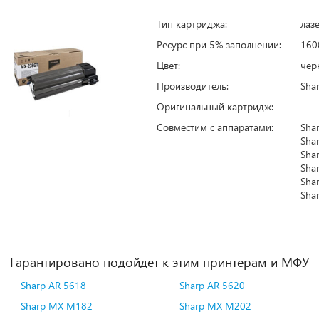
Тип картриджа:
лаз
Ресурс при 5% заполнении:
160
Цвет:
чер
Производитель:
Sha
Оригинальный картридж:
Совместим с аппаратами:
Sha
Sha
Sha
Sha
Sha
Sha
Гарантировано подойдет к этим принтерам и МФУ
Sharp AR 5618
Sharp AR 5620
Sharp MX M182
Sharp MX M202