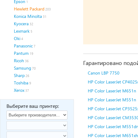
Epson
1
Hewlett Packard
203
Konica Minolta
31
Kyocera
32
Lexmark
5
Oki
4
Panasonic
7
Pantum
19
Ricoh
36
Гарантировано подой
Samsung
70
Canon LBP 7750
Sharp
26
HP Color LaserJet CP4025
Toshiba
9
Xerox
HP Color LaserJet M651n
37
HP Color LaserJet M551n
Выберите ваш принтер:
HP Color LaserJet CP3525
HP Color LaserJet CM3530
HP Color LaserJet M551d
HP Color LaserJet M651xh