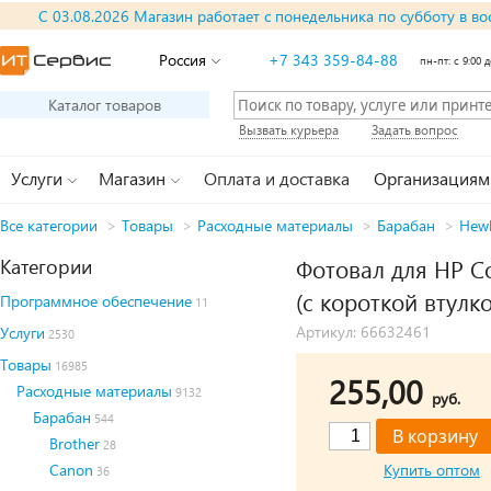
С 03.08.2026 Магазин работает с понедельника по субботу в во
Россия
+7 343 359-84-88
пн-пт: с 9:00 д
Каталог товаров
Вызвать курьера
Задать вопрос
Услуги
Магазин
Оплата и доставка
Организациям
Все категории
>
Товары
>
Расходные материалы
>
Барабан
>
Hewl
Категории
Фотовал для HP C
(с короткой втулко
Программное обеспечение
11
Артикул: 66632461
Услуги
2530
Товары
16985
255,00
Расходные материалы
9132
руб.
Барабан
544
Brother
28
Canon
Купить оптом
36