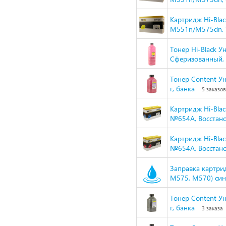
Картридж Hi-Blac
M551n/M575dn, 
Тонер Hi-Black У
Сферизованный, Т
Тонер Content Ун
г, банка
5 заказов
Картридж Hi-Bla
№654A, Восстанов
Картридж Hi-Bla
№654A, Восстано
Заправка картрид
M575, M570) сини
Тонер Content Ун
г, банка
3 заказа