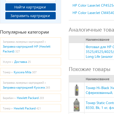
HP Color LaserJet CP452
Найти картриджи
HP Color LaserJet CM454
Заправить картриджи
Аналогичные тов
Популярные категории
Наименование
Заправка лазерных картриджей »
Фотовал для HP C
Заправка картриджей HP (Hewlett
3525/4525/4025
Packard)
327
Long Life (аналог
Доставка
Услуги »
25
Похожие товары
Kyocera Mita
Тонер »
307
Наименование
Заправка лазерных картриджей »
Тонер Hi-Black У
Заправка картриджей Kyocera
265
Сферизованный, Т
Hewlett Packard
Барабан »
203
Тонер Static Con
8330, Bk, 1 кг,
Hewlett Packard
Тонер »
421