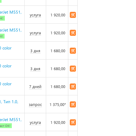
erJet M551,
услуга
1 920,00
ОК!
erJet M551,
услуга
1 920,00
ОК!
 color
3 дня
1 680,00
 color
3 дня
1 680,00
 color
7 дней
1 680,00
 Тип 1.0,
запрос
1 375,00*
erJet M551,
услуга
1 920,00
ест ОК!