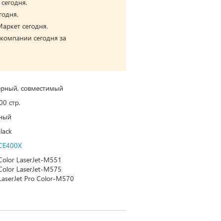
 сегодня.
годня.
аркет сегодня.
 компании сегодня за
ерный, совместимый
00 стр.
ный
lack
CE400X
Color LaserJet-M551
Color LaserJet-M575
LaserJet Pro Color-M570