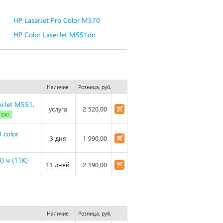
HP LaserJet Pro Color M570
HP Color LaserJet M551dn
Наличие
Розница, руб.
erJet M551,
услуга
2 520,00
 ОК!
 color
3 дня
1 990,00
 ч (11K)
11 дней
2 190,00
Наличие
Розница, руб.