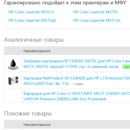
Гарантировано подойдет к этим принтерам и МФУ
HP Color LaserJet M551n
HP Color LaserJet M575f
HP Color LaserJet M575dn
HP Color LaserJet M551xh
Аналогичные товары
Наименование
Заправка картриджа HP CE400X (507X) (для HP Color Las
M575, M570) черный (11000 стр.) (с заменой чипа)
Тест
Картридж NetProduct (N-CE400X) для HP LJ Enterprise 500
M551n/M575dn, Bk, 11K
1 заказ
Картридж для HP Color LJ M551/MFP M575 CE400X (507X)
UNITON Premium GREEN LINE (Eco Protected)
Похожие товары
Наименование