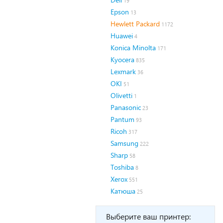
19
Epson
13
Hewlett Packard
1172
Huawei
4
Konica Minolta
171
Kyocera
835
Lexmark
36
OKI
51
Olivetti
1
Panasonic
23
Pantum
93
Ricoh
317
Samsung
222
Sharp
58
Toshiba
8
Xerox
551
Катюша
25
Выберите ваш принтер: