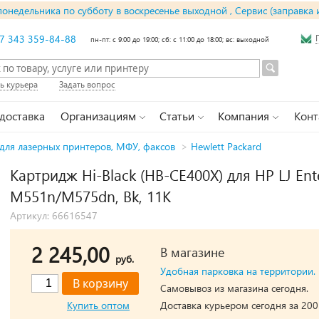
понедельника по субботу в воскресенье выходной , Сервис (заправка 
7 343 359-84-88
пн-пт: с 9:00 до 19:00; сб: с 11:00 до 18:00; вс: выходной
ь курьера
Задать вопрос
 доставка
Организациям
Статьи
Компания
Конт
для лазерных принтеров, МФУ, факсов
>
Hewlett Packard
Картридж Hi-Black (HB-CE400X) для HP LJ Ente
M551n/M575dn, Bk, 11K
Артикул: 66616547
2 245,00
В магазине
руб.
Удобная парковка на территории.
Самовывоз из магазина сегодня.
Купить оптом
Доставка курьером сегодня за 200