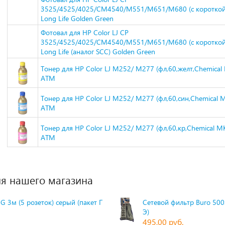
3525/4525/4025/CM4540/M551/M651/M680 (с короткой
Long Life Golden Green
Фотовал для HP Color LJ CP
3525/4525/4025/CM4540/M551/M651/M680 (с короткой
Long Life (аналог SCC) Golden Green
Тонер для HP Color LJ M252/ M277 (фл,60,желт,Chemical 
ATM
Тонер для HP Color LJ M252/ M277 (фл,60,син,Chemical M
ATM
Тонер для HP Color LJ M252/ M277 (фл,60,кр,Chemical MK
ATM
я нашего магазина
G 3м (5 розеток) серый (пакет П
Сетевой фильтр Buro 500S
Э)
495,00 руб.