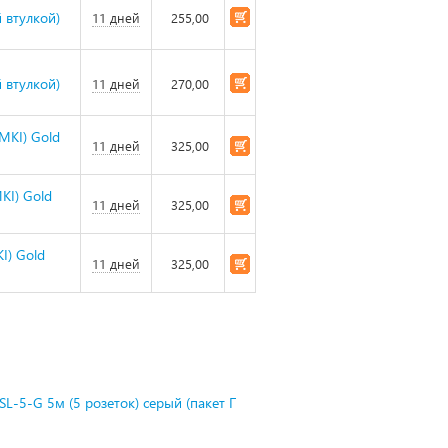
 втулкой)
11 дней
255,00
 втулкой)
11 дней
270,00
MKI) Gold
11 дней
325,00
KI) Gold
11 дней
325,00
I) Gold
11 дней
325,00
L-5-G 5м (5 розеток) серый (пакет П