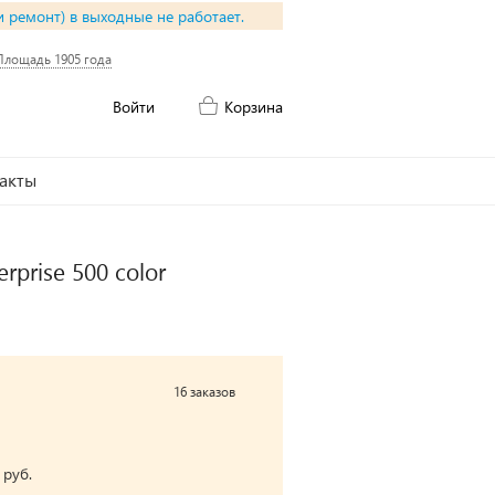
и ремонт) в выходные не работает.
Площадь 1905 года
Войти
Корзина
акты
rprise 500 color
16 заказов
 руб.