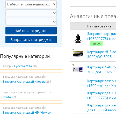
Аналогичные тов
Наименование
Найти картриджи
Заправка картрид
(106R02773) (тр
Заправить картриджи
Тест ОК!
Картридж Hi-Bla
Популярные категории
3020/WC 3025, 1
Kyocera Mita
Тонер »
307
Картридж NetPro
3020/WC 3025, 1
Заправка лазерных картриджей »
Картридж лазер
Заправка картриджей Kyocera
265
(1500стр.) для X
Картриджи для лазерных принтер... »
Картридж для XER
Pantum
93
(106R02773) с чи
Картридж для Xer
Заправка лазерных картриджей »
для НОВОЙ верс
Заправка картриджей HP (Hewlett