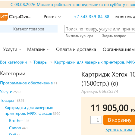
С 03.08.2026 Магазин работает с понедельника по субботу в во
Россия
+7 343 359-84-88
пн-пт: с 9:00 д
Каталог товаров
Вызвать курьера
Задать вопрос
Услуги
Магазин
Оплата и доставка
Организациям
Все категории
>
Товары
>
Картриджи для лазерных принтеров, МФУ
Категории
Картридж Xerox 1
(1500стр.) (o)
Программное обеспечение
11
Артикул: 66625374
Услуги
2530
Товары
16525
11 905,00
Картриджи для лазерных
ру
принтеров, МФУ, факсов
3920
Brother
126
Canon
440
Купить оптом
Deli