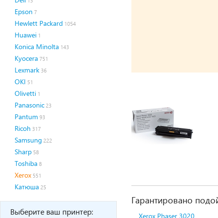
13
Epson
7
Hewlett Packard
1054
Huawei
1
Konica Minolta
143
Kyocera
751
Lexmark
36
OKI
51
Olivetti
1
Panasonic
23
Pantum
93
Ricoh
317
Samsung
222
Sharp
58
Toshiba
8
Xerox
551
Катюша
25
Гарантировано подой
Выберите ваш принтер:
Xerox Phaser 3020