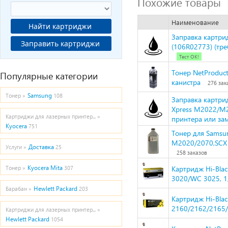
Похожие товары
Наименование
Найти картриджи
Заправка картрид
Заправить картриджи
(106R02773) (тр
Тест ОК!
Тонер NetProduct
Популярные категории
канистра
276 зак
Samsung
Тонер »
108
Заправка картри
Xpress M2022/M
Картриджи для лазерных принтер... »
принтера или за
Kyocera
751
Тонер для Samsu
M2020/2070,SCX 
Доставка
Услуги »
25
258 заказов
Kyocera Mita
Картридж Hi-Bla
Тонер »
307
3020/WC 3025, 1
Hewlett Packard
Барабан »
203
Картридж Hi-Bla
2160/2162/2165
Картриджи для лазерных принтер... »
Hewlett Packard
1054