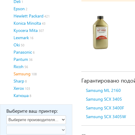
Deli
1
Epson
2
Hewlett Packard
421
Konica Minolta
43
Kyocera Mita
307
Lexmark
16
Oki
50
Panasonic
6
Pantum
36
Ricoh
56
Samsung
108
Гарантировано подой
Sharp
8
Xerox
103
Samsung ML 2160
Катюша
8
Samsung SCX 3405
Samsung SCX 3400F
Выберите ваш принтер:
Samsung SCX 3405W