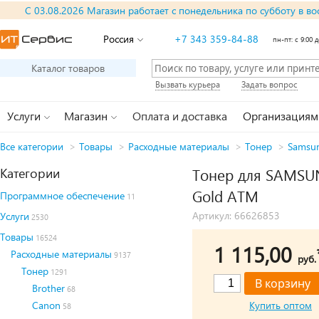
С 03.08.2026 Магазин работает с понедельника по субботу в во
Россия
+7 343 359-84-88
пн-пт: с 9:00 д
Каталог товаров
Вызвать курьера
Задать вопрос
Услуги
Магазин
Оплата и доставка
Организациям
Все категории
>
Товары
>
Расходные материалы
>
Тонер
>
Samsu
Категории
Тонер для SAMSUN
Gold ATM
Программное обеспечение
11
Артикул: 66626853
Услуги
2530
Товары
16524
1 115,00
Расходные материалы
9137
руб.
Тонер
1291
Brother
68
Canon
Купить оптом
58