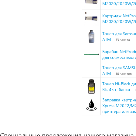
M2020/2020W/20
Картридж NetPro
M2020/2020W/207
Тонер для Samsu
ATM
33 заказа
Барабан NetProd
для совместимог
Тонер для SAMSU
АТМ
10 заказов
Тонер Hi-Black 
Bk, 45 г, банка
1
Заправка картри
Xpress M2022/M
принтера или за
Специальные предложения нашего магазина