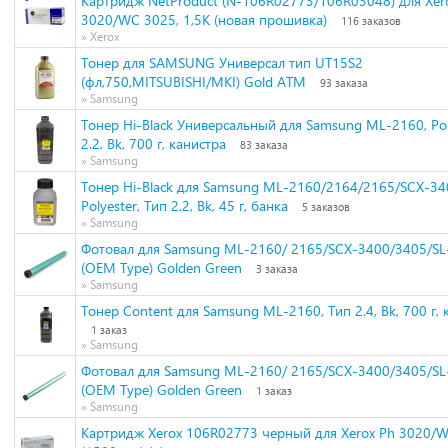
Картридж NetProduct (N-106R02773/106R03048) для Xero
3020/WC 3025, 1,5K (новая прошивка)
116 заказов
» Xerox
Тонер для SAMSUNG Универсал тип UT15S2
(фл,750,MITSUBISHI/MKI) Gold ATM
93 заказа
» Samsung
Тонер Hi-Black Универсальный для Samsung ML-2160, Pol
2.2, Bk, 700 г, канистра
83 заказа
» Samsung
Тонер Hi-Black для Samsung ML-2160/2164/2165/SCX-34
Polyester, Тип 2.2, Bk, 45 г, банка
5 заказов
» Samsung
Фотовал для Samsung ML-2160/ 2165/SCX-3400/3405/S
(OEM Type) Golden Green
3 заказа
» Samsung
Тонер Content для Samsung ML-2160, Тип 2.4, Bk, 700 г, 
1 заказ
» Samsung
Фотовал для Samsung ML-2160/ 2165/SCX-3400/3405/S
(OEM Type) Golden Green
1 заказ
» Samsung
Картридж Xerox 106R02773 черный для Xerox Ph 3020/