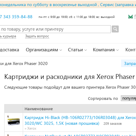
понедельника по субботу в воскресенье выходной , Сервис (заправка 
7 343 359-84-88
пн-пт: с 9:00 до 19:00; сб: с 11:00 до 18:00; вс: выходной
ь курьера
Задать вопрос
 доставка
Организациям
Статьи
Компания
Конт
и для Xerox Phaser 3020
Запра
Картриджи и расходники для Xerox Phaser
Следующие товары подойдут для вашего принтера Xerox Phaser 30
Сортировать по
Наименование
Картридж Hi-Black (HB-106R02773/106R03048) для Xerox
3020/WC 3025, 1,5K (новая прошивка)
209 заказов
» Xerox