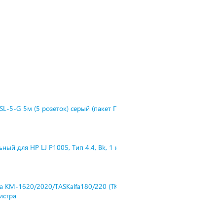
L-5-G 5м (5 розеток) серый (пакет П
ный для HP LJ P1005, Тип 4.4, Bk, 1 к
ra KM-1620/2020/TASKalfa180/220 (TK-
нистра