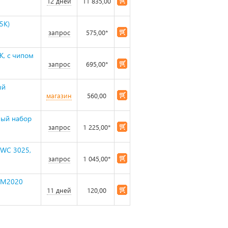
12 дней
11 835,00
5K)
запрос
575,00*
K, с чипом
запрос
695,00*
ый
магазин
560,00
ный набор
запрос
1 225,00*
 WC 3025,
запрос
1 045,00*
L-M2020
11 дней
120,00