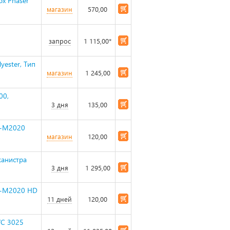
x Phaser
магазин
570,00
запрос
1 115,00*
yester, Тип
магазин
1 245,00
00,
3 дня
135,00
L-M2020
магазин
120,00
канистра
3 дня
1 295,00
L-M2020 HD
11 дней
120,00
WC 3025