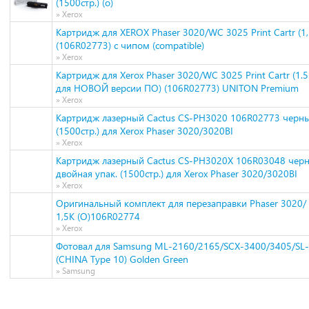
(1500стр.) (o)
» Xerox
Картридж для XEROX Phaser 3020/WC 3025 Print Cartr (1,
(106R02773) с чипом (compatible)
» Xerox
Картридж для Xerox Phaser 3020/WC 3025 Print Cartr (1.5
для НОВОЙ версии ПО) (106R02773) UNITON Premium
» Xerox
Картридж лазерный Cactus CS-PH3020 106R02773 черн
(1500стр.) для Xerox Phaser 3020/3020BI
» Xerox
Картридж лазерный Cactus CS-PH3020X 106R03048 чер
двойная упак. (1500стр.) для Xerox Phaser 3020/3020BI
» Xerox
Оригинальный комплект для перезаправки Phaser 3020/
1,5K (О)106R02774
» Xerox
Фотовал для Samsung ML-2160/2165/SCX-3400/3405/S
(CHINA Type 10) Golden Green
» Samsung