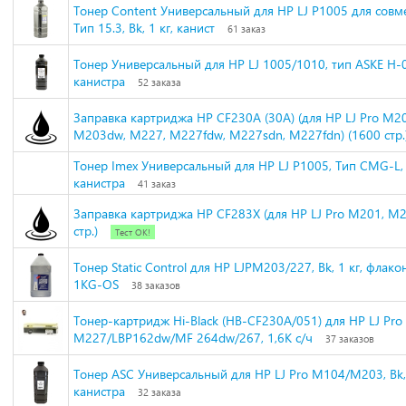
Тонер Content Универсальный для HP LJ P1005 для совмес
Тип 15.3, Bk, 1 кг, канист
61 заказ
Тонер Универсальный для НР LJ 1005/1010, тип ASKE H-07
канистра
52 заказа
Заправка картриджа HP CF230A (30A) (для HP LJ Pro M2
M203dw, M227, M227fdw, M227sdn, M227fdn) (1600 стр.
Тонер Imex Универсальный для HP LJ P1005, Тип CMG-L, B
канистра
41 заказ
Заправка картриджа HP CF283X (для HP LJ Pro M201, M2
стр.)
Тест ОК!
Тонер Static Control для HP LJPM203/227, Bk, 1 кг, фла
1KG-OS
38 заказов
Тонер-картридж Hi-Black (HB-CF230A/051) для HP LJ Pr
M227/LBP162dw/MF 264dw/267, 1,6K с/ч
37 заказов
Тонер ASC Универсальный для HP LJ Pro M104/М203, Bk, 
канистра
32 заказа