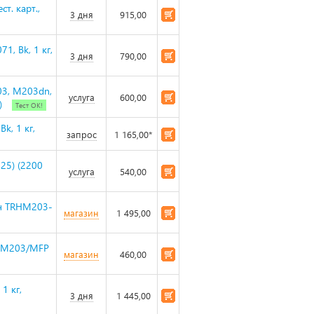
т. карт.,
3 дня
915,00
1, Bk, 1 кг,
3 дня
790,00
03, M203dn,
услуга
600,00
)
Тест ОК!
k, 1 кг,
запрос
1 165,00*
25) (2200
услуга
540,00
кон TRHM203-
магазин
1 495,00
o M203/MFP
магазин
460,00
1 кг,
3 дня
1 445,00