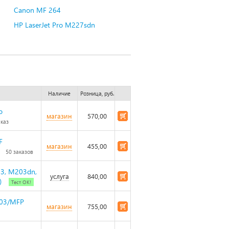
Canon MF 264
HP LaserJet Pro M227sdn
Наличие
Розница, руб.
o
магазин
570,00
аказ
F
магазин
455,00
50 заказов
03, M203dn,
услуга
840,00
)
Тест ОК!
203/MFP
магазин
755,00