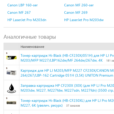
Canon LBP 160-ser
Canon MF 260-ser
Canon MF 267
Canon MF 269
HP LaserJet Pro M203dn
HP LaserJet Pro M203dw
Аналогичные товары
Наименование
Тонер-картридж Hi-Black (HB-CF230X/051H) для HP LJ Pr
M203/MFP M227/LBP162dw/MF 264dw/267dw, 4K
181 з
Картридж для HP LJ M203/MFP M227 CF230X/CANON M
264/267/LBP-162 Cartridge 051H (3,5K) UNITON Premium
Заправка картриджа HP CF230X (30X) (для HP LJ Pro M2
M203dw, M227, M227fdw, M227sdn, M227fdn) (3500 стр.
Тонер-картридж Hi-Black (HB-CF230XL) для HP LJ Pro M
M227, 6K (увелич. ресурс)
37 заказов