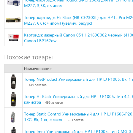
M227, 3,5K, с чипом
Тонер-картридж Hi-Black (HB-CF230XL) для HP LJ Pro M
M227, 6K (с чипом) (увелич. ресурс)
Картридж лазерный Canon 051H 2169C002 черный (4100
Canon LBP162dw
Похожие товары
Наименование
Тонер NetProduct Универсальный для HP LJ P1005, Bk, 1 к
1449 заказов
Тонер Hi-Black Универсальный для HP LJ P1005, Тип 4.4, Bk
канистра
496 заказов
Тонер Static Control Универсальный для HP LJ Р1606/Р2
1KG, Bk, 1 кг, флакон
223 заказа
Тонер Imex Универсальный для HP LJ P1005, Тип CMG-3, B