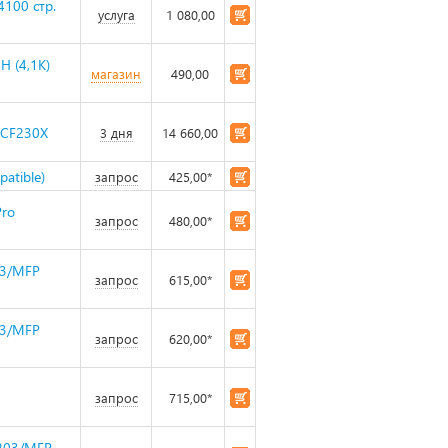
4100 стр.
услуга
1 080,00
H (4,1K)
магазин
490,00
 CF230X
3 дня
14 660,00
atible)
запрос
425,00*
Pro
запрос
480,00*
03/MFP
запрос
615,00*
03/MFP
запрос
620,00*
запрос
715,00*
M203/MFP