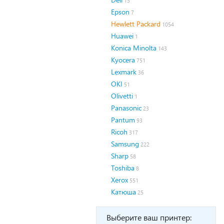
13
Epson
7
Hewlett Packard
1054
Huawei
1
Konica Minolta
143
Kyocera
751
Lexmark
36
OKI
51
Olivetti
1
Panasonic
23
Pantum
93
Ricoh
317
Samsung
222
Sharp
58
Toshiba
8
Xerox
551
Катюша
25
Выберите ваш принтер: