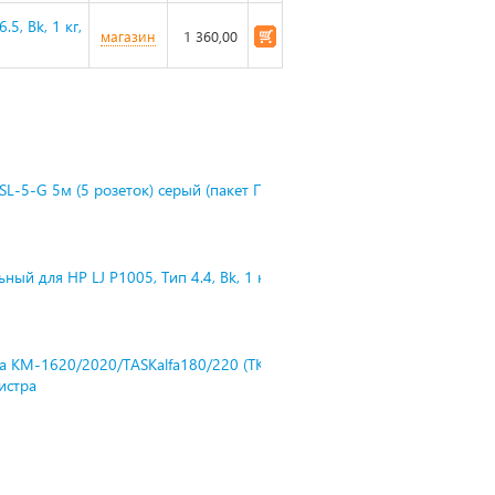
5, Bk, 1 кг,
магазин
1 360,00
L-5-G 5м (5 розеток) серый (пакет П
ный для HP LJ P1005, Тип 4.4, Bk, 1 к
ra KM-1620/2020/TASKalfa180/220 (TK-
нистра