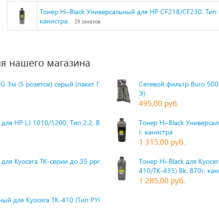
Тонер Hi-Black Универсальный для HP CF218/CF230, Тип 6.
канистра
29 заказов
я нашего магазина
G 3м (5 розеток) серый (пакет П
Сетевой фильтр Buro 500S
Э)
495,00 руб.
для HP LJ 1010/1200, Тип 2.2, Bk,
Тонер Hi-Black Универсаль
г, канистра
1 315,00 руб.
 для Kyocera TK-серии до 35 ppm,
Тонер Hi-Black для Kyoce
410/TK-435) Bk, 870г, ка
1 285,00 руб.
ый для Kyocera TK-410 (Тип PYU