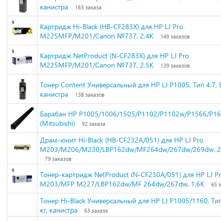
канистра
163 заказа
Картридж Hi-Black (HB-CF283X) для HP LJ Pro
M225MFP/M201/Canon №737, 2,4K
149 заказов
Картридж NetProduct (N-CF283X) для HP LJ Pro
M225MFP/M201/Canon №737, 2,5K
139 заказов
Тонер Content Универсальный для HP LJ P1005, Тип 4.7, Bk
канистра
138 заказов
Барабан HP P1005/1006/1505/P1102/P1102w/P1566/P1
(Mitsubishi)
92 заказа
Драм-юнит Hi-Black (HB-CF232A/051) для HP LJ Pro
M203/M206/M230/LBP162dw/MF264dw/267dw/269dw, 
79 заказов
Тонер-картридж NetProduct (N-CF230A/051) для HP LJ P
M203/MFP M227/LBP162dw/MF 264dw/267dw, 1,6K
65 
Тонер Hi-Black Универсальный для HP LJ P1005/1160, Тип 
кг, канистра
63 заказа