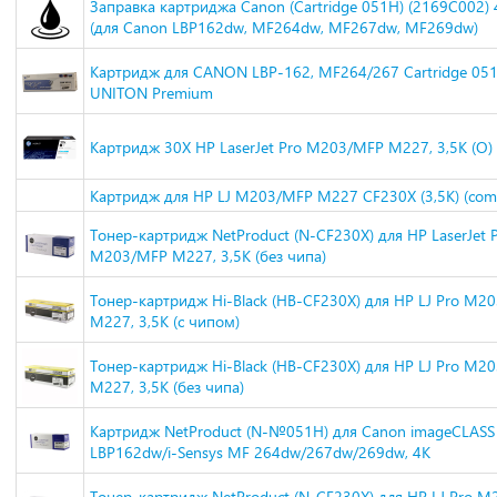
Заправка картриджа Canon (Cartridge 051H) (2169C002) 
(для Canon LBP162dw, MF264dw, MF267dw, MF269dw)
Картридж для CANON LBP-162, MF264/267 Cartridge 051
UNITON Premium
Картридж 30X HP LaserJet Pro M203/MFP M227, 3,5К (О)
Картридж для HP LJ M203/MFP M227 CF230X (3,5K) (comp
Тонер-картридж NetProduct (N-CF230X) для HP LaserJet 
M203/MFP M227, 3,5K (без чипа)
Тонер-картридж Hi-Black (HB-CF230X) для HP LJ Pro M2
M227, 3,5K (с чипом)
Тонер-картридж Hi-Black (HB-CF230X) для HP LJ Pro M2
M227, 3,5K (без чипа)
Картридж NetProduct (N-№051H) для Canon imageCLASS
LBP162dw/i-Sensys MF 264dw/267dw/269dw, 4K
Тонер-картридж NetProduct (N-CF230X) для HP LJ Pro 