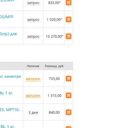
запрос
835,00*
203/MFP
запрос
1 020,00*
стр.) для
запрос
13 270,00*
Наличие
Розница, руб.
г, канистра
магазин
735,00
, 1 кг,
магазин
1 315,00
035, MPT10-
3 дня
840,00
k, 1 кг,