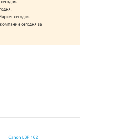
 сегодня.
годня.
аркет сегодня.
 компании сегодня за
Canon LBP 162