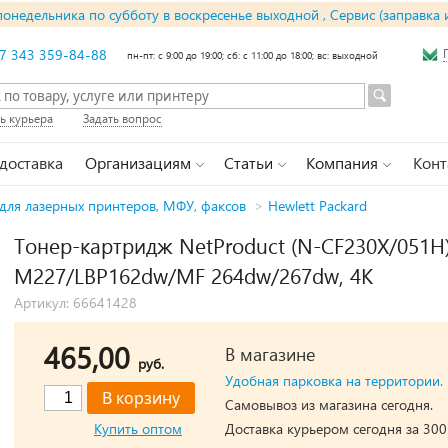
понедельника по субботу в воскресенье выходной , Сервис (заправка 
7 343 359-84-88
пн-пт: с 9:00 до 19:00; сб: с 11:00 до 18:00; вс: выходной
ь курьера
Задать вопрос
 доставка
Организациям
Статьи
Компания
Конт
для лазерных принтеров, МФУ, факсов
>
Hewlett Packard
Тонер-картридж NetProduct (N-CF230X/051H)
M227/LBP162dw/MF 264dw/267dw, 4K
Артикул: 66641428
465,00
В магазине
руб.
Удобная парковка на территории.
Самовывоз из магазина сегодня.
Купить оптом
Доставка курьером сегодня за 300