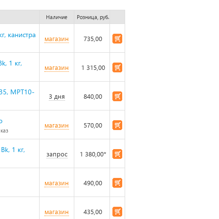
Наличие
Розница, руб.
г, канистра
магазин
735,00
, 1 кг,
магазин
1 315,00
035, MPT10-
3 дня
840,00
o
магазин
570,00
аказ
k, 1 кг,
запрос
1 380,00*
магазин
490,00
магазин
435,00