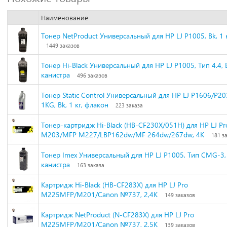
Наименование
Тонер NetProduct Универсальный для HP LJ P1005, Bk, 1 к
1449 заказов
Тонер Hi-Black Универсальный для HP LJ P1005, Тип 4.4, Bk
канистра
496 заказов
Тонер Static Control Универсальный для HP LJ Р1606/Р2
1KG, Bk, 1 кг, флакон
223 заказа
Тонер-картридж Hi-Black (HB-CF230X/051H) для HP LJ Pr
M203/MFP M227/LBP162dw/MF 264dw/267dw, 4K
181 з
Тонер Imex Универсальный для HP LJ P1005, Тип CMG-3, B
канистра
163 заказа
Картридж Hi-Black (HB-CF283X) для HP LJ Pro
M225MFP/M201/Canon №737, 2,4K
149 заказов
Картридж NetProduct (N-CF283X) для HP LJ Pro
M225MFP/M201/Canon №737, 2,5K
139 заказов