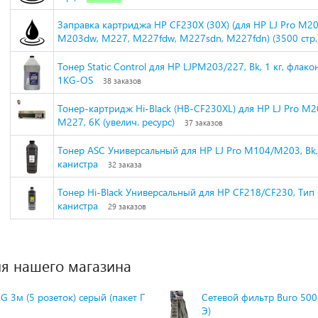
Заправка картриджа HP CF230X (30X) (для HP LJ Pro M2
M203dw, M227, M227fdw, M227sdn, M227fdn) (3500 стр.
Тонер Static Control для HP LJPM203/227, Bk, 1 кг, фла
1KG-OS
38 заказов
Тонер-картридж Hi-Black (HB-CF230XL) для HP LJ Pro M
M227, 6K (увелич. ресурс)
37 заказов
Тонер ASC Универсальный для HP LJ Pro M104/М203, Bk, 
канистра
32 заказа
Тонер Hi-Black Универсальный для HP CF218/CF230, Тип 6.
канистра
29 заказов
я нашего магазина
G 3м (5 розеток) серый (пакет П
Сетевой фильтр Buro 500S
Э)