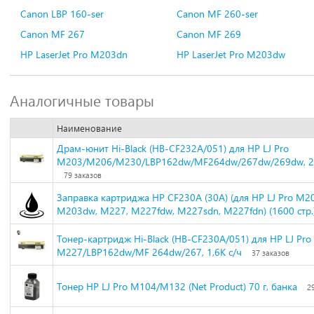
Canon LBP 160-ser
Canon MF 260-ser
Canon MF 267
Canon MF 269
HP LaserJet Pro M203dn
HP LaserJet Pro M203dw
Аналогичные товары
Наименование
Драм-юнит Hi-Black (HB-CF232A/051) для HP LJ Pro
M203/M206/M230/LBP162dw/MF264dw/267dw/269dw, 
79 заказов
Заправка картриджа HP CF230A (30A) (для HP LJ Pro M2
M203dw, M227, M227fdw, M227sdn, M227fdn) (1600 стр.
Тонер-картридж Hi-Black (HB-CF230A/051) для HP LJ Pr
M227/LBP162dw/MF 264dw/267, 1,6K с/ч
37 заказов
Тонер HP LJ Pro M104/M132 (Net Product) 70 г, банка
2