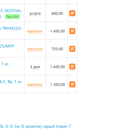
03, M203dn,
услуга
840,00
)
Тест ОК!
кон TRHM203-
магазин
1 495,00
203/MFP
магазин
755,00
1 кг,
3 дня
1 445,00
5, Bk, 1 кг,
магазин
1 360,00
L-5-G 5м (5 розеток) серый (пакет П