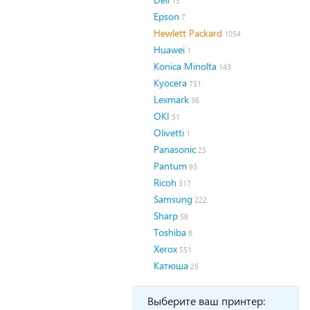
13
Epson
7
Hewlett Packard
1054
Huawei
1
Konica Minolta
143
Kyocera
751
Lexmark
36
OKI
51
Olivetti
1
Panasonic
23
Pantum
93
Ricoh
317
Samsung
222
Sharp
58
Toshiba
8
Xerox
551
Катюша
25
Выберите ваш принтер: