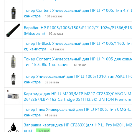
Тонер Content Универсальный для HP LJ P1005, Тип 4.7, Bk
канистра
138 заказов
Барабан HP P1005/1006/1505/P1102/P1102w/P1566/P1
(Mitsubishi)
92 заказа
Тонер Hi-Black Универсальный для HP LJ P1005/1160, Тип 
кг, канистра
63 заказа
Тонер Content Универсальный для HP LJ P1005 для совмес
Тип 15.3, Bk, 1 кг, канист
61 заказ
Тонер Универсальный для НР LJ 1005/1010, тип ASKE H-07
канистра
52 заказа
Картридж для HP LJ M203/MFP M227 CF230X/CANON M
264/267/LBP-162 Cartridge 051H (3,5K) UNITON Premium
Тонер Imex Универсальный для HP LJ P1005, Тип CMG-L, B
канистра
41 заказ
Заправка картриджа HP CF283X (для HP LJ Pro M201, M2
стр.)
Тест ОК!