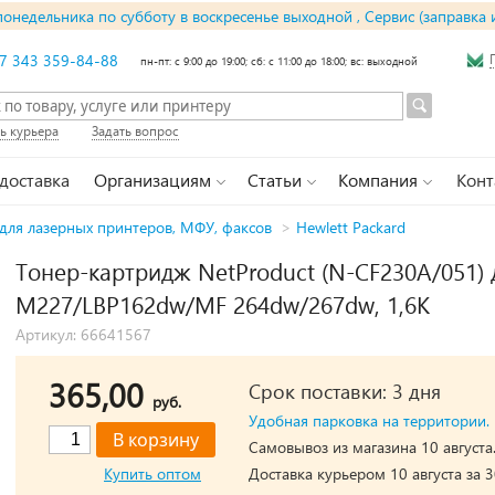
понедельника по субботу в воскресенье выходной , Сервис (заправка 
7 343 359-84-88
пн-пт: с 9:00 до 19:00; сб: с 11:00 до 18:00; вс: выходной
ь курьера
Задать вопрос
 доставка
Организациям
Статьи
Компания
Конт
для лазерных принтеров, МФУ, факсов
>
Hewlett Packard
Тонер-картридж NetProduct (N-CF230A/051) 
M227/LBP162dw/MF 264dw/267dw, 1,6K
Артикул: 66641567
365,00
Срок поставки: 3 дня
руб.
Удобная парковка на территории.
Самовывоз из магазина 10 августа
Купить оптом
Доставка курьером 10 августа за 3