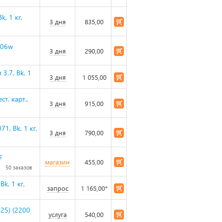
, 1 кг,
3 дня
835,00
606w
3 дня
290,00
3.7, Bk, 1
3 дня
1 055,00
т. карт.,
3 дня
915,00
1, Bk, 1 кг,
3 дня
790,00
F
магазин
455,00
50 заказов
k, 1 кг,
запрос
1 165,00*
25) (2200
услуга
540,00