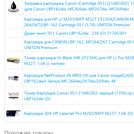
Заправка картриджа Canon (Cartridge 051) (2168C002) 17
(для Canon LBP162dw, MF264dw, MF267dw, MF269dw)
Картридж для HP LJ M203/MFP M227 CF230A/CANON M
264/267/LBP-162 Cartridge 051 (1,7K) UNITON Premium
Драм-юнит 051 Canon LBP162dw , 23К (О) 2170C001
Картридж для CANON LBP-162, MF264/267 Cartridge 051 
UNITON Premium
Тонер-картридж Hi-Black (HB-CF230A) для HP LJ Pro M2
M227, 1,6K (с чипом)
Картридж NetProduct (N-№051H) для Canon imageCLASS
LBP162dw/i-Sensys MF 264dw/267dw/269dw, 4K
Тонер Картридж Canon 051 2168C002 черный (1700стр.)
LBP162dw (O)
Картридж 30A HP LaserJet Pro M203/MFP M227, 1,6К (О
Похожие товары