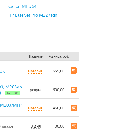
Canon MF 264
HP LaserJet Pro M227sdn
Наличие
Розница, руб.
23K
магазин
655,00
03, M203dn,
услуга
600,00
)
Тест ОК!
o M203/MFP
магазин
460,00
3 дня
100,00
9 заказов