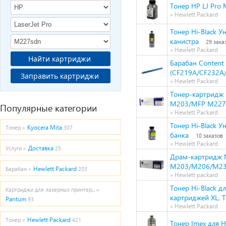
Тонер HP LJ Pro 
» Hewlett Packard
Тонер Hi-Black У
канистра
29 зака
» Hewlett Packard
Найти картриджи
Барабан Conten
(CF219A/CF232A
Заправить картриджи
» Hewlett Packard
Тонер-картридж 
M203/MFP M227/
Популярные категории
» Hewlett Packard
Тонер Hi-Black У
Kyocera Mita
Тонер »
307
банка
10 заказов
» Hewlett Packard
Доставка
Услуги »
25
Драм-картридж N
M203/M206/M23
Hewlett Packard
Барабан »
203
» Hewlett packard
Тонер Hi-Black 
Картриджи для лазерных принтер... »
картриджей XL, Ти
Pantum
93
» Hewlett Packard
Hewlett Packard
Тонер »
421
Тонер Imex для H