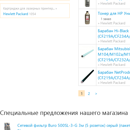
» Hewlett Packard
Картриджи для лазерных принтер... »
Тонер для HP Ун
Hewlett Packard
1054
1 заказ
» Hewlett Packard
Барабан Hi-Blac
(CF219A/CF234A/C
» Hewlett Packard
Барабан Mitsubis
M104/M102a/M1
(CF219A/CF232A
» Hewlett Packard
Барабан NetProd
(CF219A/CF234A
» Hewlett Packard
1
2
>
Специальные предложения нашего магазина
Сетевой фильтр Buro 500SL-3-G 3м (5 розеток) серый (паке