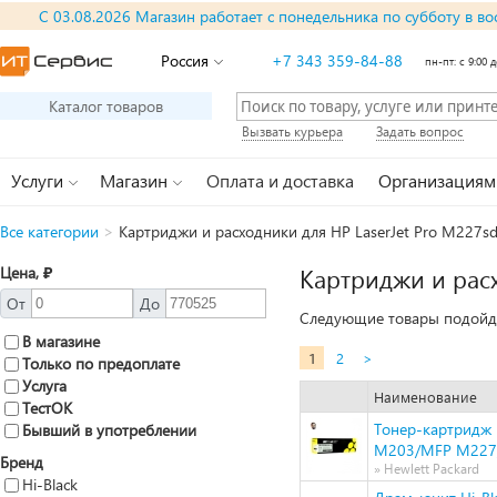
С 03.08.2026 Магазин работает с понедельника по субботу в во
Россия
+7 343 359-84-88
пн-пт: с 9:00 д
Каталог товаров
Вызвать курьера
Задать вопрос
Услуги
Магазин
Оплата и доставка
Организациям
Все категории
>
Картриджи и расходники для HP LaserJet Pro M227s
Цена, ₽
Картриджи и расх
От
До
Следующие товары подойдут
В магазине
1
2
>
Только по предоплате
Услуга
Наименование
ТестОК
Тонер-картридж H
Бывший в употреблении
M203/MFP M227/
Бренд
» Hewlett Packard
Hi-Black