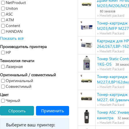
Драм-юнит Hi-Bla
NetProduct
M203/M206/M23
Uniton
80 заказов
ASC
» Hewlett packard
ATM
Тонер-картридж 
Content
M203/MFP M227/
HANDAN
» Hewlett Packard
Показать всё
Картридж для H
264/267/LBP-162
Производитель принтера
» Hewlett Packard
HP
Тонер Static Con
Технология печати
1KG-OS
38 заказ
Лазерная
» Hewlett Packard
Оригинальный / совместимый
Тонер-картридж 
Оригинальный
M227/LBP162dw/M
Совместимый
» Hewlett Packard
Тонер-картридж 
Цвет
M227, 6K (увелич
Черный
» Hewlett Packard
Сбросить
Применить
Тонер ASC Универ
канистра
32 зака
» Hewlett Packard
Выберите ваш принтер: