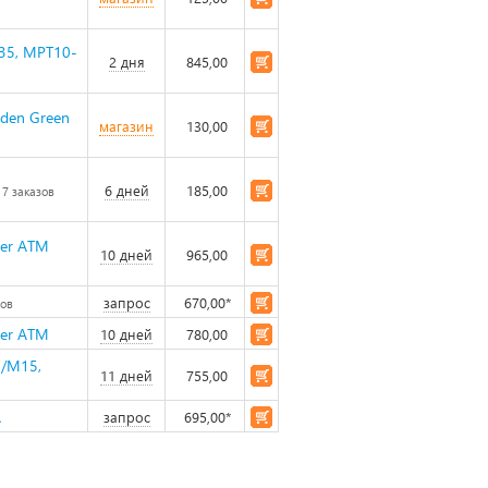
035, MPT10-
2 дня
845,00
den Green
магазин
130,00
6 дней
185,00
7 заказов
ver ATM
10 дней
965,00
запрос
670,00*
зов
ver ATM
10 дней
780,00
5/M15,
11 дней
755,00
A
запрос
695,00*