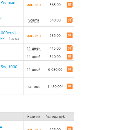
 Premium
магазин
565,00
o
услуга
540,00
000стр.)
магазин
535,00
MFP
1 заказ
11 дней
415,00
11 дней
510,00
15w, 1000
11 дней
6 080,00
запрос
1 430,00*
Наличие
Розница, руб.
4A
магазин
125,00