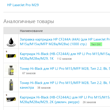
HP LaserJet Pro M29
Аналогичные товары
Наименование
Заправка картриджа HP CF244A (44A) (для HP LaserJet P
M15a/M15w/MFP M28a/M28w) (1000 стр.)
Тест ОК!
Картридж Hi-Black (HB-CF244A) для HP LJ Pro M15/M15a
M28a/M28w/M29, 1K
112 заказов
Тонер Hi-Black для HP LJ Pro M15/MFP M28, Тип 2.2, Bk, 5
67 заказов
Тонер Hi-Black для HP LJ Pro M15/MFP M28, Тип 2.2, Bk, 1
канистра
38 заказов
Картридж Hi-Black (HB-CF244AL) для HP LJ Pro M15/M15
M28a/M28w/M29, 2K (увелич. ресурс)
26 заказов