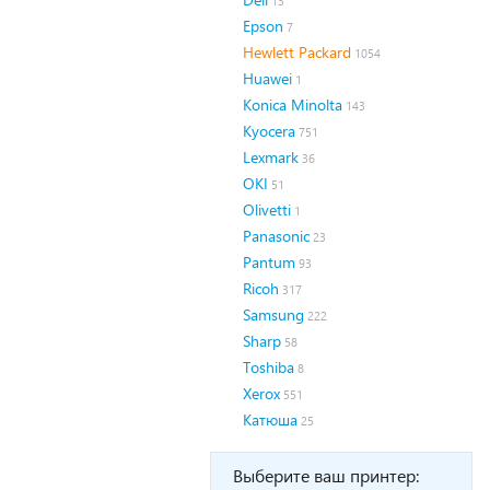
13
Epson
7
Hewlett Packard
1054
Huawei
1
Konica Minolta
143
Kyocera
751
Lexmark
36
OKI
51
Olivetti
1
Panasonic
23
Pantum
93
Ricoh
317
Samsung
222
Sharp
58
Toshiba
8
Xerox
551
Катюша
25
Выберите ваш принтер: