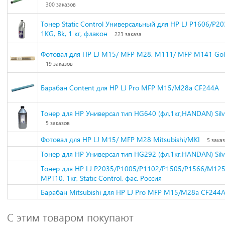
300 заказов
Тонер Static Control Универсальный для HP LJ Р1606/Р2
1KG, Bk, 1 кг, флакон
223 заказа
Фотовал для HP LJ M15/ MFP M28, M111/ MFP M141 Gol
19 заказов
Барабан Content для HP LJ Pro MFP M15/M28a CF244A
Тонер для HP Универсал тип HG640 (фл,1кг,HANDAN) Sil
5 заказов
Фотовал для HP LJ M15/ MFP M28 Mitsubishi/MKI
5 зака
Тонер для HP Универсал тип HG292 (фл,1кг,HANDAN) Sil
Тонер для HP LJ P2035/P1005/P1102/P1505/P1566/M12
MPT10, 1кг, Static Control, фас. Россия
Барабан Mitsubishi для HP LJ Pro MFP M15/M28a CF244
С этим товаром покупают