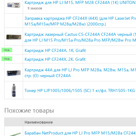
Картридж для HP LJ M15, MFP M28 CF244A (1K) UNITON
9 заказов
Заправка картриджа HP CF244X (44X) (для HP LaserJet Pr
M15a/M15w/MFP M28a/M28w) (2000стр.)
Картридж лазерный Cactus CS-CF244A CF244A черный (1
для HP LJ M15 Pro/M15a Pro/M28a Pro MFP/M28w Pro 
Картридж HP CF244A, 1K, Grafit
Картридж HP CF244X, 2K, Grafit
Картридж 44A для HP LJ Pro MFP M28a, M28w, M15a, M
стр. (О) черный CF244A
Тонер HP LJP1005/1006/1505 (SC) 1 кг/фл. TRH1505-1KG
Похожие товары
Наименование
Барабан NetProduct для HP LJ Pro MFP M15/M28a CF24