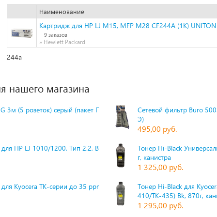
Наименование
Картридж для HP LJ M15, MFP M28 CF244A (1K) UNITON
9 заказов
» Hewlett Packard
244а
я нашего магазина
G 3м (5 розеток) серый (пакет П
Сетевой фильтр Buro 500S
Э)
495,00 руб.
для HP LJ 1010/1200, Тип 2.2, Bk,
Тонер Hi-Black Универсаль
г, канистра
1 325,00 руб.
 для Kyocera TK-серии до 35 ppm,
Тонер Hi-Black для Kyoce
410/TK-435) Bk, 870г, ка
1 295,00 руб.