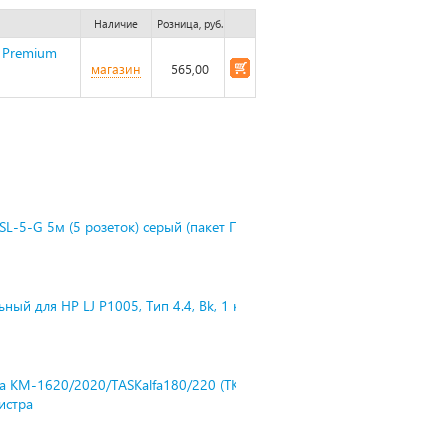
Наличие
Розница, руб.
 Premium
магазин
565,00
L-5-G 5м (5 розеток) серый (пакет П
ный для HP LJ P1005, Тип 4.4, Bk, 1 к
ra KM-1620/2020/TASKalfa180/220 (TK-
нистра