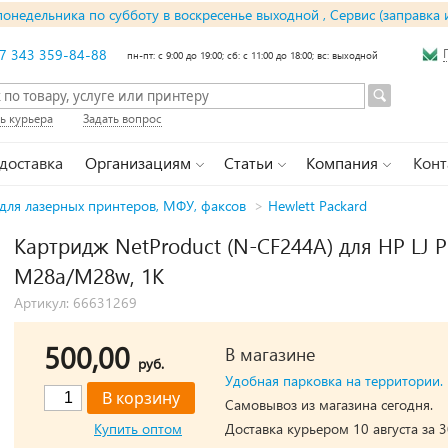
понедельника по субботу в воскресенье выходной , Сервис (заправка 
7 343 359-84-88
пн-пт: с 9:00 до 19:00; сб: с 11:00 до 18:00; вс: выходной
ь курьера
Задать вопрос
 доставка
Организациям
Статьи
Компания
Конт
для лазерных принтеров, МФУ, факсов
>
Hewlett Packard
Картридж NetProduct (N-CF244A) для HP LJ 
M28a/M28w, 1K
Артикул: 66631269
500,00
В магазине
руб.
Удобная парковка на территории.
Самовывоз из магазина сегодня.
Купить оптом
Доставка курьером 10 августа за 3