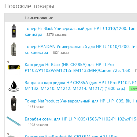
Похожие товары
Наименование
Тонер Hi-Black Универсальный для HP LJ 1010/1200, Тип 2.
канистра
3270 заказов
Тонер HANDAN Универсальный для HP LJ 1010/1200, Ти
кг, канистра
1821 заказ
Картридж Hi-Black (HB-CE285A) для HP LJ Pro
P1102/P1102W/M1212nf/M1132MFP/Canon 725, 1,6K
1
Заправка картриджа HP CE285A (для HP LJ Pro P1102, P1
M1132, M1210, M1212, M1214, M1217) (1600 стр.)
Тест
Тонер NetProduct Универсальный для HP LJ P1005, Bk, 1 к
1451 заказ
Барабан совм. для HP LJ P1005/1505/P1102/P1102w/P1
1298 заказов
Картридж NetProduct (N-CE285A) для HP LJ Pro