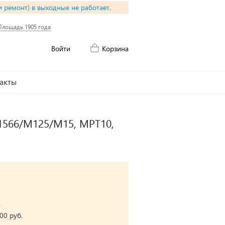
и ремонт) в выходные не работает.
Площадь 1905 года
Войти
Корзина
акты
P1566/M125/M15, MPT10,
.
00 руб.