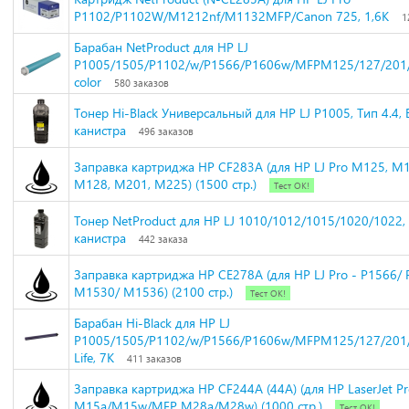
P1102/P1102W/M1212nf/M1132MFP/Canon 725, 1,6K
1
Барабан NetProduct для HP LJ
P1005/1505/P1102/w/P1566/P1606w/MFPM125/127/201
color
580 заказов
Тонер Hi-Black Универсальный для HP LJ P1005, Тип 4.4, Bk
канистра
496 заказов
Заправка картриджа HP CF283A (для HP LJ Pro M125, M
M128, M201, M225) (1500 стр.)
Тест ОК!
Тонер NetProduct для HP LJ 1010/1012/1015/1020/1022, B
канистра
442 заказа
Заправка картриджа HP CE278A (для HP LJ Pro - P1566/ 
M1530/ M1536) (2100 стр.)
Тест ОК!
Барабан Hi-Black для HP LJ
P1005/1505/P1102/w/P1566/P1606w/MFPM125/127/201/
Life, 7K
411 заказов
Заправка картриджа HP CF244A (44A) (для HP LaserJet P
M15a/M15w/MFP M28a/M28w) (1000 стр.)
Тест ОК!