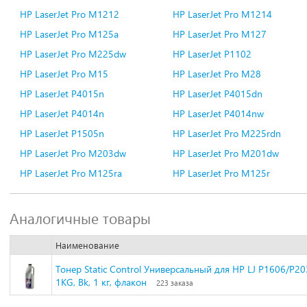
HP LaserJet Pro M1212
HP LaserJet Pro M1214
HP LaserJet Pro M125a
HP LaserJet Pro M127
HP LaserJet Pro M225dw
HP LaserJet P1102
HP LaserJet Pro M15
HP LaserJet Pro M28
HP LaserJet P4015n
HP LaserJet P4015dn
HP LaserJet P4014n
HP LaserJet P4014nw
HP LaserJet P1505n
HP LaserJet Pro M225rdn
HP LaserJet Pro M203dw
HP LaserJet Pro M201dw
HP LaserJet Pro M125ra
HP LaserJet Pro M125r
Аналогичные товары
Наименование
Тонер Static Control Универсальный для HP LJ Р1606/Р2
1KG, Bk, 1 кг, флакон
223 заказа