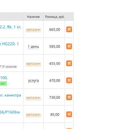
Наличие
Розница, руб.
2, Bk, 1 кг,
магазин
665,00
п HG220, 1
1 день
595,00
магазин
455,00
719 заказов
100,
услуга
470,00
 ОК!
г, канистра
магазин
730,00
566/P1606w
магазин
85,00