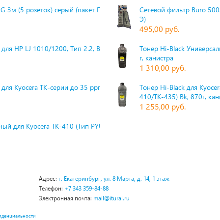
G 3м (5 розеток) серый (пакет П
Сетевой фильтр Buro 500S
Э)
495,00 руб.
для HP LJ 1010/1200, Тип 2.2, Bk,
Тонер Hi-Black Универсаль
г, канистра
1 310,00 руб.
 для Kyocera TK-серии до 35 ppm,
Тонер Hi-Black для Kyoce
410/TK-435) Bk, 870г, ка
1 255,00 руб.
ый для Kyocera TK-410 (Тип PYU
Адрес:
г. Екатеринбург, ул. 8 Марта, д. 14, 1 этаж
Телефон:
+7 343 359-84-88
Электронная почта:
mail@itural.ru
иденциальности