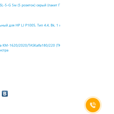
L-5-G 5м (5 розеток) серый (пакет П
ный для HP LJ P1005, Тип 4.4, Bk, 1 к
ra KM-1620/2020/TASKalfa180/220 (TK-
нистра