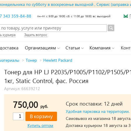
понедельника по субботу в воскресенье выходной , Сервис (заправка 
7 343 359-84-88
пн-пт: с 9:00 до 19:00; сб: с 11:00 до 18:00; вс: выходной
ь курьера
Задать вопрос
 доставка
Организациям
Статьи
Компания
Конт
материалы
>
Тонер
>
Hewlett Packard
Тонер для HP LJ P2035/P1005/P1102/P1505/
1кг, Static Control, фас. Россия
Артикул: 66639212
750,00
Срок поставки: 12 дней
руб.
Удобная парковка на территории.
Самовывоз из магазина 18 августа
Купить оптом
Доставка курьером 18 августа за 3