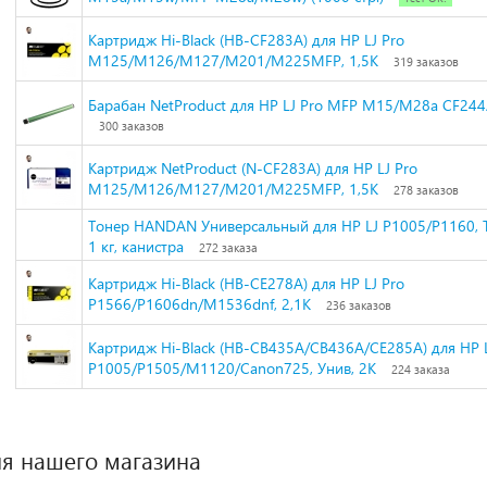
Картридж Hi-Black (HB-CF283A) для HP LJ Pro
M125/M126/M127/M201/M225MFP, 1,5K
319 заказов
Барабан NetProduct для HP LJ Pro MFP M15/M28a CF24
300 заказов
Картридж NetProduct (N-CF283A) для HP LJ Pro
M125/M126/M127/M201/M225MFP, 1,5K
278 заказов
Тонер HANDAN Универсальный для HP LJ P1005/P1160, 
1 кг, канистра
272 заказа
Картридж Hi-Black (HB-CE278A) для HP LJ Pro
P1566/P1606dn/M1536dnf, 2,1K
236 заказов
Картридж Hi-Black (HB-CB435A/CB436A/CE285A) для HP 
P1005/P1505/M1120/Canon725, Унив, 2K
224 заказа
я нашего магазина