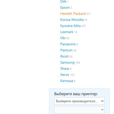
Deli
1
Epson
2
Hewlett Packard
421
Konica Minolta
43
Kyocera Mita
307
Lexmark
16
Oki
50
Panasonic
6
Pantum
36
Ricoh
56
Samsung
108
Sharp
8
Xerox
103
Катюша
8
Выберите ваш принтер: