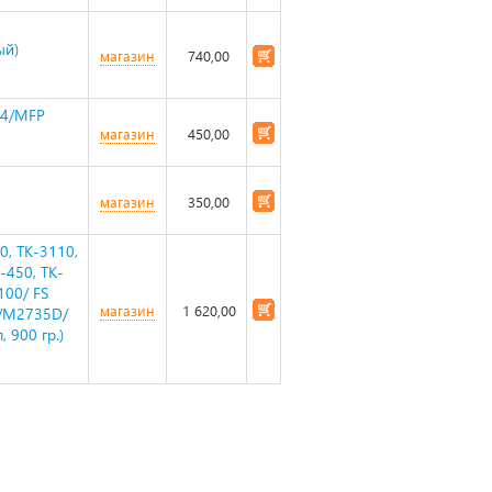
ый)
магазин
740,00
04/MFP
магазин
450,00
магазин
350,00
0, TK-3110,
-450, TK-
100/ FS
магазин
1 620,00
/M2735D/
900 гр.)