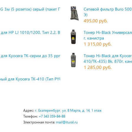
G 3м (5 розеток) серый (пакет П
Сетевой фильтр Buro 500S
Э)
495,00 руб.
для HP LJ 1010/1200, Тип 2.2, Bk,
Тонер Hi-Black Универсаль
г, канистра
1 315,00 руб.
 для Kyocera TK-серии до 35 ppm,
Тонер Hi-Black для Kyoce
410/TK-435) Bk, 870г, ка
1 285,00 руб.
ый для Kyocera TK-410 (Тип PYU
Адрес:
г. Екатеринбург, ул. 8 Марта, д. 14, 1 этаж
Телефон:
+7 343 359-84-88
Электронная почта:
mail@itural.ru