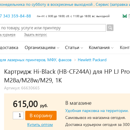
понедельника по субботу в воскресенье выходной , Сервис (заправка 
7 343 359-84-88
пн-пт: с 9:00 до 19:00; сб: с 11:00 до 18:00; вс: выходной
ь курьера
Задать вопрос
 доставка
Организациям
Статьи
Компания
Конт
для лазерных принтеров, МФУ, факсов
>
Hewlett Packard
Картридж Hi-Black (HB-CF244A) для HP LJ P
M28a/M28w/M29, 1K
Артикул: 66630665
615,00
В магазине
руб.
Удобная парковка на территории.
Самовывоз из магазина сегодня.
Купить оптом
Доставка курьером сегодня за 300