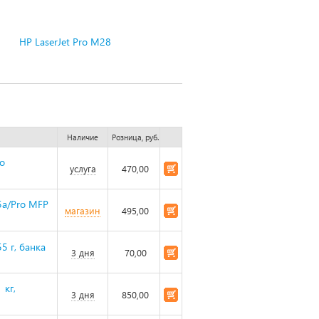
HP LaserJet Pro M28
Наличие
Розница, руб.
ro
услуга
470,00
5a/Pro MFP
магазин
495,00
5 г, банка
3 дня
70,00
 кг,
3 дня
850,00