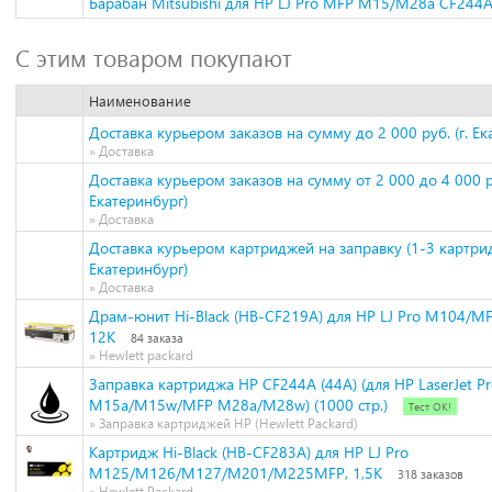
Барабан Mitsubishi для HP LJ Pro MFP M15/M28a CF244
С этим товаром покупают
Наименование
Доставка курьером заказов на сумму до 2 000 руб. (г. Ек
» Доставка
Доставка курьером заказов на сумму от 2 000 до 4 000 ру
Екатеринбург)
» Доставка
Доставка курьером картриджей на заправку (1-3 картрид
Екатеринбург)
» Доставка
Драм-юнит Hi-Black (HB-CF219A) для HP LJ Pro M104/M
12K
84 заказа
» Hewlett packard
Заправка картриджа HP CF244A (44A) (для HP LaserJet P
M15a/M15w/MFP M28a/M28w) (1000 стр.)
Тест ОК!
» Заправка картриджей HP (Hewlett Packard)
Картридж Hi-Black (HB-CF283A) для HP LJ Pro
M125/M126/M127/M201/M225MFP, 1,5K
318 заказов
» Hewlett Packard