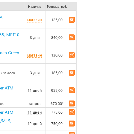
Наличие
Розница, руб.
4A
магазин
125,00
035, MPT10-
3 дня
840,00
den Green
магазин
130,00
3 дня
185,00
7 заказов
ver ATM
11 дней
955,00
запрос
670,00*
зов
ver ATM
11 дней
775,00
5/M15,
12 дней
750,00