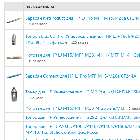
Наименование
Барабан NetProduct для HP LJ Pro MFP M15/M28a CF24
300 заказов
Тонер Static Control Универсальный для HP LJ Р1606/Р2
1KG, Bk, 1 кг, флакон
223 заказа
Фотовал для HP LJ M15/ MFP M28, M111/ MFP M141 Gol
19 заказов
Барабан Content для HP LJ Pro MFP M15/M28a CF244A
Тонер для HP Универсал тип HG640 (фл,1кг,HANDAN) Sil
5 заказов
Фотовал для HP LJ M15/ MFP M28 Mitsubishi/MKI
5 зака
Тонер для HP Универсал тип HG292 (фл,1кг,HANDAN) Sil
Тонер для HP LJ P2035/P1005/P1102/P1505/P1566/M12
MPT10, 1кг, Static Control, фас. Россия