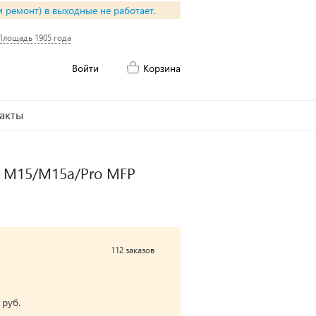
и ремонт) в выходные не работает.
Площадь 1905 года
Войти
Корзина
акты
ro M15/M15a/Pro MFP
112 заказов
 руб.