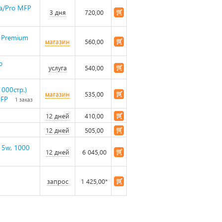
a/Pro MFP
3 дня
720,00
 Premium
магазин
560,00
o
услуга
540,00
000стр.)
магазин
535,00
MFP
1 заказ
12 дней
410,00
12 дней
505,00
15w, 1000
12 дней
6 045,00
запрос
1 425,00*