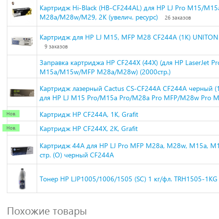
Картридж Hi-Black (HB-CF244AL) для HP LJ Pro M15/M15
M28a/M28w/M29, 2K (увелич. ресурс)
26 заказов
Картридж для HP LJ M15, MFP M28 CF244A (1K) UNITON
9 заказов
Заправка картриджа HP CF244X (44X) (для HP LaserJet Pr
M15a/M15w/MFP M28a/M28w) (2000стр.)
Картридж лазерный Cactus CS-CF244A CF244A черный (1
для HP LJ M15 Pro/M15a Pro/M28a Pro MFP/M28w Pro 
Картридж HP CF244A, 1K, Grafit
Картридж HP CF244X, 2K, Grafit
Картридж 44A для HP LJ Pro MFP M28a, M28w, M15a, M
стр. (О) черный CF244A
Тонер HP LJP1005/1006/1505 (SC) 1 кг/фл. TRH1505-1KG
Похожие товары