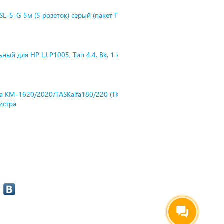
L-5-G 5м (5 розеток) серый (пакет П
ный для HP LJ P1005, Тип 4.4, Bk, 1 к
ra KM-1620/2020/TASKalfa180/220 (TK-
нистра