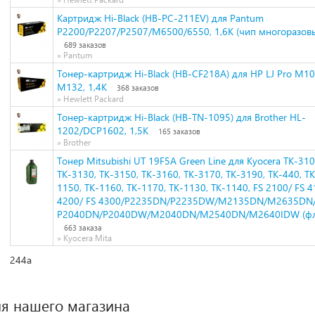
Картридж Hi-Black (HB-PC-211EV) для Pantum
P2200/P2207/P2507/M6500/6550, 1,6К (чип многоразов
689 заказов
» Pantum
Тонер-картридж Hi-Black (HB-CF218A) для HP LJ Pro M1
M132, 1,4K
368 заказов
» Hewlett Packard
Тонер-картридж Hi-Black (HB-TN-1095) для Brother HL-
1202/DCP1602, 1,5K
165 заказов
» Brother
Тонер Mitsubishi UT 19F5A Green Line для Kyocera TK-310
TK-3130, TK-3150, TK-3160, TK-3170, TK-3190, TK-440, TK
1150, TK-1160, TK-1170, TK-1130, TK-1140, FS 2100/ FS 4
4200/ FS 4300/P2235DN/P2235DW/M2135DN/M2635DN
P2040DN/P2040DW/M2040DN/M2540DN/M2640IDW (фл, 
663 заказа
» Kyocera Mita
244а
я нашего магазина