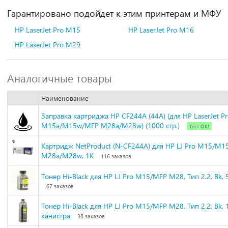
Гарантировано подойдет к этим принтерам и МФУ
HP LaserJet Pro M15
HP LaserJet Pro M16
HP LaserJet Pro M29
Аналогичные товары
Наименование
Заправка картриджа HP CF244A (44A) (для HP LaserJet P
M15a/M15w/MFP M28a/M28w) (1000 стр.)
Тест ОК!
Картридж NetProduct (N-CF244A) для HP LJ Pro M15/M1
M28a/M28w, 1K
116 заказов
Тонер Hi-Black для HP LJ Pro M15/MFP M28, Тип 2.2, Bk, 5
67 заказов
Тонер Hi-Black для HP LJ Pro M15/MFP M28, Тип 2.2, Bk, 1
канистра
38 заказов