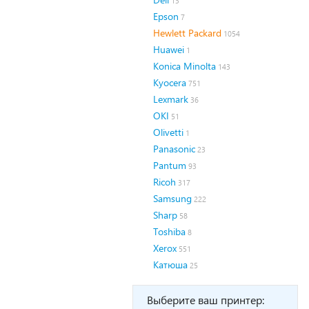
13
Epson
7
Hewlett Packard
1054
Huawei
1
Konica Minolta
143
Kyocera
751
Lexmark
36
OKI
51
Olivetti
1
Panasonic
23
Pantum
93
Ricoh
317
Samsung
222
Sharp
58
Toshiba
8
Xerox
551
Катюша
25
Выберите ваш принтер: