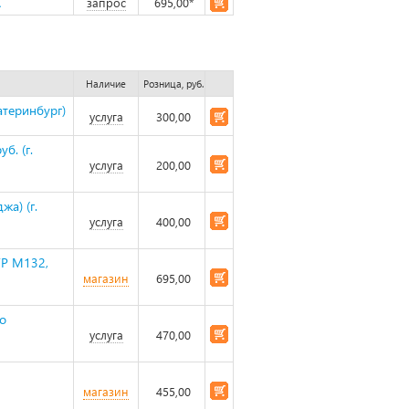
A
запрос
695,00*
Наличие
Розница, руб.
атеринбург)
услуга
300,00
б. (г.
услуга
200,00
жа) (г.
услуга
400,00
FP M132,
магазин
695,00
ro
услуга
470,00
магазин
455,00