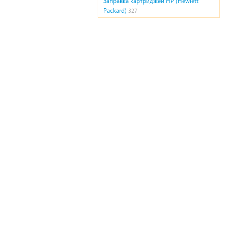
Заправка картриджей HP (Hewlett
Packard)
327