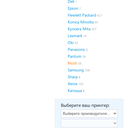
Deli
1
Epson
2
Hewlett Packard
421
Konica Minolta
43
Kyocera Mita
307
Lexmark
16
Oki
50
Panasonic
6
Pantum
36
Ricoh
56
Samsung
108
Sharp
8
Xerox
103
Катюша
8
Выберите ваш принтер: