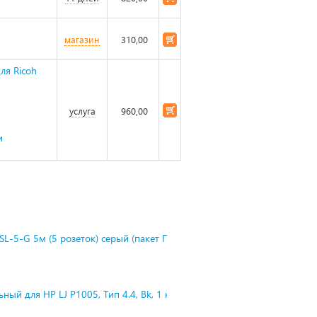
магазин
310,00
ля Ricoh
услуга
960,00
и
L-5-G 5м (5 розеток) серый (пакет П
ный для HP LJ P1005, Тип 4.4, Bk, 1 к