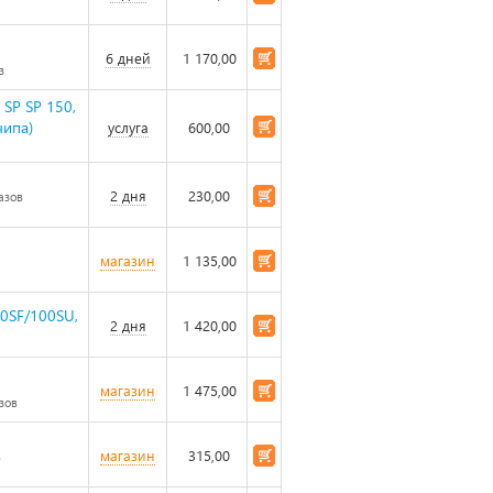
6 дней
1 170,00
з
 SP SP 150,
чипа)
услуга
600,00
2 дня
230,00
азов
магазин
1 135,00
00SF/100SU,
2 дня
1 420,00
магазин
1 475,00
зов
магазин
315,00
в