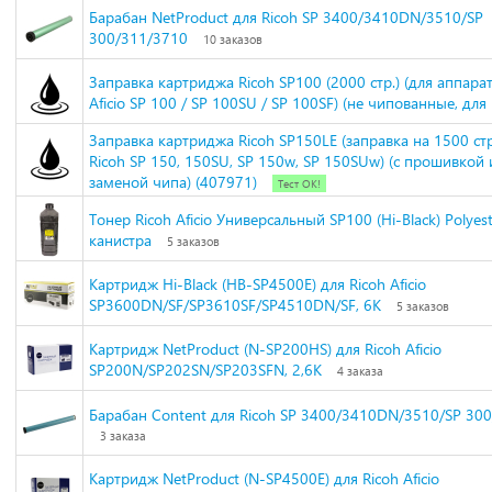
Барабан NetProduct для Ricoh SP 3400/3410DN/3510/SP
300/311/3710
10 заказов
Заправка картриджа Ricoh SP100 (2000 стр.) (для аппарат
Aficio SP 100 / SP 100SU / SP 100SF) (не чипованные, для
Заправка картриджа Ricoh SP150LE (заправка на 1500 стр.
Ricoh SP 150, 150SU, SP 150w, SP 150SUw) (с прошивкой 
заменой чипа) (407971)
Тест ОК!
Тонер Ricoh Aficio Универсальный SP100 (Hi-Black) Polyeste
канистра
5 заказов
Картридж Hi-Black (HB-SP4500E) для Ricoh Aficio
SP3600DN/SF/SP3610SF/SP4510DN/SF, 6K
5 заказов
Картридж NetProduct (N-SP200HS) для Ricoh Aficio
SP200N/SP202SN/SP203SFN, 2,6K
4 заказа
Барабан Content для Ricoh SP 3400/3410DN/3510/SP 30
3 заказа
Картридж NetProduct (N-SP4500E) для Ricoh Aficio