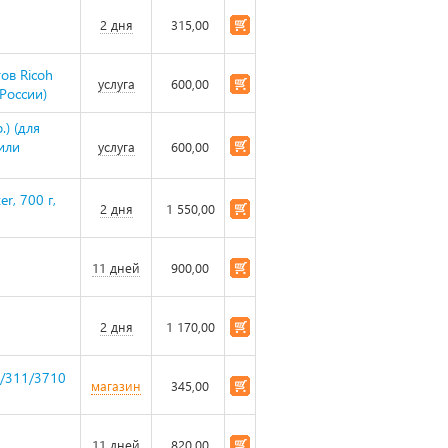
2 дня
315,00
ов Ricoh
услуга
600,00
 России)
) (для
или
услуга
600,00
r, 700 г,
2 дня
1 550,00
11 дней
900,00
2 дня
1 170,00
0/311/3710
магазин
345,00
11 дней
820,00