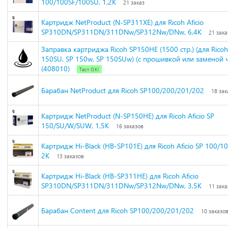
100/100SF/100SU, 1,2K
21 заказ
Картридж NetProduct (N-SP311XE) для Ricoh Aficio
SP310DN/SP311DN/311DNw/SP312Nw/DNw, 6,4K
21 зака
Заправка картриджа Ricoh SP150HE (1500 стр.) (для Ricoh
150SU, SP 150w, SP 150SUw) (с прошивкой или заменой 
(408010)
Тест ОК!
Барабан NetProduct для Ricoh SP100/200/201/202
18 зак
Картридж NetProduct (N-SP150HE) для Ricoh Aficio SP
150/SU/W/SUW, 1,5K
16 заказов
Картридж Hi-Black (HB-SP101E) для Ricoh Aficio SP 100/1
2K
13 заказов
Картридж Hi-Black (HB-SP311HE) для Ricoh Aficio
SP310DN/SP311DN/311DNw/SP312Nw/DNw, 3,5K
11 зака
Барабан Content для Ricoh SP100/200/201/202
10 заказо