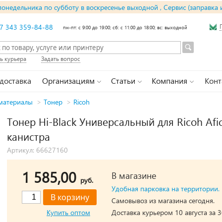
понедельника по субботу в воскресенье выходной , Сервис (заправка 
7 343 359-84-88
пн-пт: с 9:00 до 19:00; сб: с 11:00 до 18:00; вс: выходной
ь курьера
Задать вопрос
 доставка
Организациям
Статьи
Компания
Конт
материалы
>
Тонер
>
Ricoh
Тонер Hi-Black Универсальный для Ricoh Afici
канистра
Артикул: 66627160
1 585,00
В магазине
руб.
Удобная парковка на территории.
Самовывоз из магазина сегодня.
Купить оптом
Доставка курьером 10 августа за 3