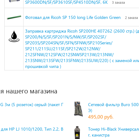
SP3600DN/SF/SP3610SF/SP4510DN/SF, 6K
3 заказа
Фотовал для Ricoh SP 150 long Life Golden Green
2 заказа
Заправка картриджа Ricoh SP200HE 407262 (2600 стр.) (д
SP200/N/S/SF/SP201N/S/NW/SF/SP202SF/
SP203S/SP204SN/SF/SFN/SFNW/SP210Series/
SP211/211SU/211SF/SP212W/212NW/
212SFNW/212SFW/212SNWSP213W/213NW/
213SNW/213SFW/213SFNW/213SUW/220) ( с заменой ил
прошивкой чипа )
я нашего магазина
G 3м (5 розеток) серый (пакет П
Сетевой фильтр Buro 500S
Э)
495,00 руб.
для HP LJ 1010/1200, Тип 2.2, Bk,
Тонер Hi-Black Универсаль
г, канистра