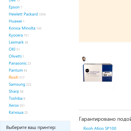
13
Epson
7
Hewlett Packard
1054
Huawei
1
Konica Minolta
143
Kyocera
751
Lexmark
36
OKI
51
Olivetti
1
Panasonic
23
Pantum
93
Ricoh
317
Samsung
222
Sharp
58
Toshiba
8
Xerox
551
Катюша
25
Гарантировано подой
Выберите ваш принтер:
Ricoh Aficio SP100