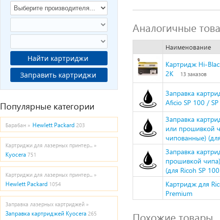
Аналогичные тов
Наименование
Найти картриджи
Картридж Hi-Blac
2K
Заправить картриджи
13 заказов
Заправка картрид
Aficio SP 100 / S
Популярные категории
Заправка картрид
Hewlett Packard
Барабан »
203
или прошивкой ч
чипованные) (для
Картриджи для лазерных принтер... »
Заправка картрид
Kyocera
751
прошивкой чипа)
(для Ricoh SP 100
Картриджи для лазерных принтер... »
Картридж для Ric
Hewlett Packard
1054
Premium
Заправка лазерных картриджей »
Заправка картриджей Kyocera
Похожие товары
265