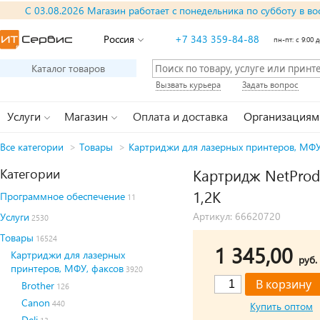
С 03.08.2026 Магазин работает с понедельника по субботу в во
Россия
+7 343 359-84-88
пн-пт: с 9:00 д
Каталог товаров
Вызвать курьера
Задать вопрос
Услуги
Магазин
Оплата и доставка
Организациям
Все категории
>
Товары
>
Картриджи для лазерных принтеров, МФУ
Категории
Картридж NetProdu
1,2K
Программное обеспечение
11
Артикул: 66620720
Услуги
2530
Товары
16524
1 345,00
Картриджи для лазерных
руб.
принтеров, МФУ, факсов
3920
Brother
126
Canon
440
Купить оптом
Deli