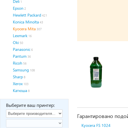
Deli
1
Epson
2
Hewlett Packard
421
Konica Minolta
43
Kyocera Mita
307
Lexmark
16
Oki
50
Panasonic
6
Pantum
36
Ricoh
56
Samsung
108
Sharp
8
Xerox
103
Катюша
8
Выберите ваш принтер:
Гарантировано подой
Kyocera FS 1024