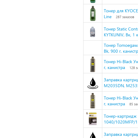
Тонер для KYOCE
Line
287 заказов
Тонер Static Con
KYTKUNIV, Вк, 1 
Тонер Tomoegawa
Bk, 900 г, канист
Тонер Hi-Black У
г, канистра
128 з
Заправка картрид
M2035DN, M2535D
Тонер Hi-Black У
г, канистра
85 за
Тонер-картридж H
1040/1020MFP/1
Заправка картрид