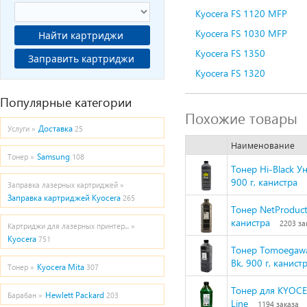
Kyocera FS 1120 MFP
Kyocera FS 1030 MFP
Найти картриджи
Kyocera FS 1350
Заправить картриджи
Kyocera FS 1320
Популярные категории
Похожие товары
Доставка
Услуги »
25
Наименование
Samsung
Тонер »
108
Тонер Hi-Black У
900 г, канистра
Заправка лазерных картриджей »
Заправка картриджей Kyocera
265
Тонер NetProduct
канистра
2203 за
Картриджи для лазерных принтер... »
Kyocera
751
Тонер Tomoegawa
Bk, 900 г, канист
Kyocera Mita
Тонер »
307
Тонер для KYOCE
Hewlett Packard
Барабан »
203
Line
1194 заказа