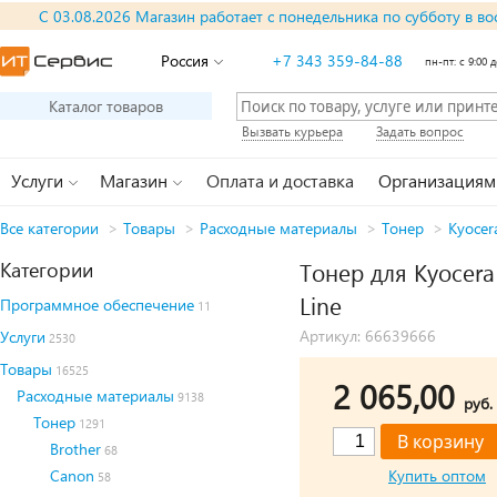
С 03.08.2026 Магазин работает с понедельника по субботу в во
Россия
+7 343 359-84-88
пн-пт: с 9:00 д
Каталог товаров
Вызвать курьера
Задать вопрос
Услуги
Магазин
Оплата и доставка
Организациям
Все категории
>
Товары
>
Расходные материалы
>
Тонер
>
Kyocer
Категории
Тонер для Kyocer
Line
Программное обеспечение
11
Артикул: 66639666
Услуги
2530
Товары
16525
2 065,00
Расходные материалы
9138
руб.
Тонер
1291
Brother
68
Canon
Купить оптом
58