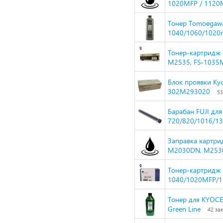
1020MFP / 1120M
Тонер Tomoegawa
1040/1060/1020m
Тонер-картридж H
M2535, FS-1035M
Блок проявки Ky
302M293020
53
Барабан FUJI для
720/820/1016/1
Заправка картрид
M2030DN, M2530D
Тонер-картридж N
1040/1020MFP/1
Тонер для KYOC
Green Line
42 за