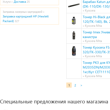
Барабан Katun д
Доставка
Услуги »
25
(DK-110/DK-130
» Kyocera
Заправка лазерных картриджей »
Заправка картриджей HP (Hewlett
Тонер Hi-Black д
Packard)
120/TK-140), Bk, 
327
» Kyocera Mita
Тонер Imex Униве
канистра
» Kyocera Mita
Тонер Kyocera F
320/TK-330/TK-35
» Kyocera Mita
Тонер PK3 для 
M2035DN/M2030D
1кг/бут CET1111
» Kyocera Mita
1
2
>
Специальные предложения нашего магазина