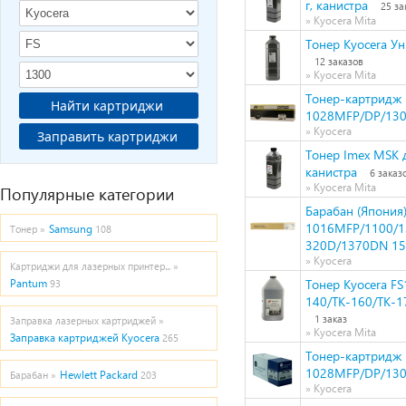
г, канистра
25 за
» Kyocera Mita
Тонер Kyocera Ун
12 заказов
» Kyocera Mita
Тонер-картридж H
Найти картриджи
1028MFP/DP/130
» Kyocera
Заправить картриджи
Тонер Imex MSK д
канистра
6 заказ
» Kyocera Mita
Популярные категории
Барабан (Япония)
1016MFP/1100/1
Samsung
Тонер »
108
320D/1370DN 150
» Kyocera
Картриджи для лазерных принтер... »
Тонер Kyocera F
Pantum
93
140/TK-160/TK-1
1 заказ
Заправка лазерных картриджей »
» Kyocera Mita
Заправка картриджей Kyocera
265
Тонер-картридж N
1028MFP/DP/130
Hewlett Packard
Барабан »
203
» Kyocera