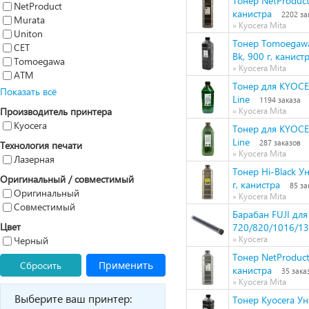
Тонер NetProduct
NetProduct
канистра
2202 за
Murata
» Kyocera Mita
Uniton
Тонер Tomoegawa
CET
Bk, 900 г, канист
Tomoegawa
» Kyocera Mita
ATM
Тонер для KYOCE
Показать всё
Line
1194 заказа
Производитель принтера
» Kyocera Mita
Kyocera
Тонер для KYOCE
Line
287 заказов
Технология печати
» Kyocera Mita
Лазерная
Тонер Hi-Black У
Оригинальный / совместимый
г, канистра
85 за
Оригинальный
» Kyocera Mita
Совместимый
Барабан FUJI для
Цвет
720/820/1016/1
Черный
» Kyocera
Тонер NetProduct
Сбросить
Применить
канистра
35 зака
» Kyocera Mita
Выберите ваш принтер:
Тонер Kyocera У