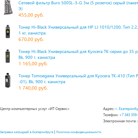
Сетевой фильтр Buro 500SL-3-G 3м (5 розеток) серый (паке
Э)
455,00 руб.
Тонер Hi-Black Универсальный для HP LJ 1010/1200, Тип 2.2,
1 кг, канистра
670,00 руб.
Тонер Hi-Black Универсальный для Kyocera TK-серии до 35 
Bk, 900 г, канистра
1 165,00 руб.
Тонер Tomoegawa Универсальный для Kyocera TK-410 (Тип 
-01), Bk, 900 г, канистра
1 740,00 руб.
Центр компьютерных услуг «ИТ Сервис»
Адрес:
г. Екатеринбу
Телефон:
+7 343 359
Электронная почта:
|
Заправка катриджей в Екатеринбруге
Политика конфиденциальности