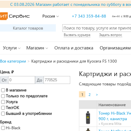
С 03.08.2026 Магазин работает с понедельника по субботу в во
Россия
+7 343 359-84-88
пн-пт: с 9:00 д
Каталог товаров
Вызвать курьера
Задать вопрос
Услуги
Магазин
Оплата и доставка
Организациям
Все категории
>
Картриджи и расходники для Kyocera FS 1300
Цена, ₽
Картриджи и расх
От
До
Следующие товары подойдут
В магазине
1
2
>
Только по предоплате
Услуга
Наименование
ТестОК
Тонер Hi-Black У
Бывший в употреблении
900 г, канистра
Бренд
» Kyocera Mita
Hi-Black