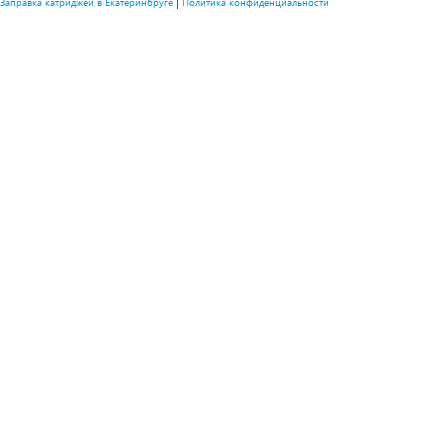
|
Заправка катриджей в Екатеринбруге
Политика конфиденциальности