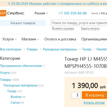
С 03.08.2026 Магазин работает с понедельника по субботу в во
Россия
+7 343 359-84-88
пн-пт: с 9:00 д
Каталог товаров
Вызвать курьера
Задать вопрос
Услуги
Магазин
Оплата и доставка
Организациям
Все категории
>
Товары
>
Расходные материалы
>
Тонер
>
Hewlet
Категории
Тонер HP LJ M4555
MPSPH4555-1070B
Программное обеспечение
11
Артикул: 66619532
Услуги
2530
Товары
16985
1 390,00
Расходные материалы
9132
руб.
Тонер
1291
Brother
68
Canon
Купить оптом
58