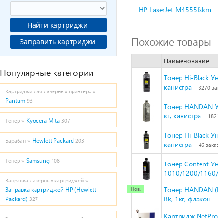
HP LaserJet M4555fskm
Найти картриджи
Похожие товары
Заправить картриджи
Наименование
Популярные категории
Тонер Hi-Black Ун
канистра
3270 за
Картриджи для лазерных принтер... »
Pantum
93
Тонер HANDAN Ун
кг, канистра
182
Kyocera Mita
Тонер »
307
Тонер Hi-Black Ун
Hewlett Packard
Барабан »
203
канистра
46 зака
Samsung
Тонер »
108
Тонер Content У
1010/1200/1160/4
Заправка лазерных картриджей »
Тонер HANDAN (H
Заправка картриджей HP (Hewlett
Bk, 1кг, флакон
Packard)
327
Картридж NetProd