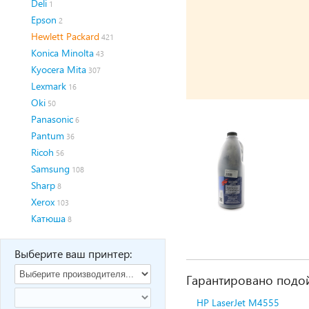
Deli
1
Epson
2
Hewlett Packard
421
Konica Minolta
43
Kyocera Mita
307
Lexmark
16
Oki
50
Panasonic
6
Pantum
36
Ricoh
56
Samsung
108
Sharp
8
Xerox
103
Катюша
8
Выберите ваш принтер:
Гарантировано подой
HP LaserJet M4555