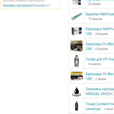
Заправка лазерных картриджей »
22 заказа
Заправка картриджей Kyocera
265
Барабан NetProdu
13 заказов
Картридж NetProd
10K
8 заказов
Картридж Hi-Blac
24K
6 заказов
Тонер для HP Ун
6 заказов
Картридж Hi-Blac
10K
2 заказа
Заправка картри
M602dn, M603n )
Тонер Content Ун
канистра
1 заказ