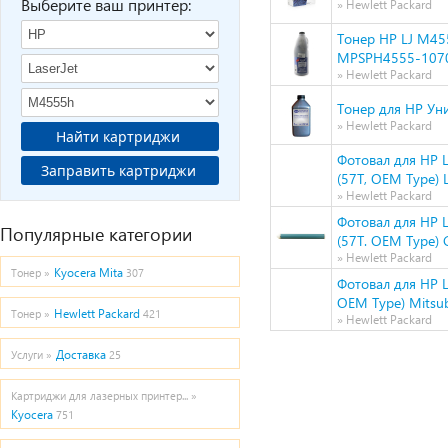
Выберите ваш принтер:
» Hewlett Packard
Тонер HP LJ M45
MPSPH4555-107
» Hewlett Packard
Тонер для HP Уни
» Hewlett Packard
Найти картриджи
Фотовал для HP
Заправить картриджи
(57Т, OEM Type) 
» Hewlett Packard
Фотовал для HP
Популярные категории
(57Т. OEM Type) 
» Hewlett Packard
Kyocera Mita
Тонер »
307
Фотовал для HP 
OEM Type) Mitsub
Hewlett Packard
Тонер »
421
» Hewlett Packard
Доставка
Услуги »
25
Картриджи для лазерных принтер... »
Kyocera
751