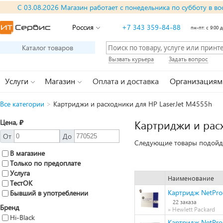
С 03.08.2026 Магазин работает с понедельника по субботу в во
Россия
+7 343 359-84-88
пн-пт: с 9:00 д
Каталог товаров
Вызвать курьера
Задать вопрос
Услуги
Магазин
Оплата и доставка
Организациям
Все категории
>
Картриджи и расходники для HP LaserJet M4555h
Цена, ₽
Картриджи и рас
От
До
Следующие товары подойду
В магазине
Только по предоплате
Услуга
Наименование
ТестОК
Картридж NetProd
Бывший в употреблении
22 заказа
Бренд
» Hewlett Packard
Hi-Black
Картридж NetProd