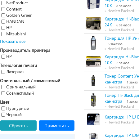
NetProduct
10K
8 заказов
Content
» Hewlett Packard
Golden Green
Картридж Hi-Blac
HANDAN
24K
6 заказов
HP
» Hewlett Packard
Mitsubishi
Тонер для HP Ун
Показать всё
6 заказов
» Hewlett Packard
Производитель принтера
HP
Картридж Hi-Blac
10K
2 заказа
Технология печати
» Hewlett Packard
Лазерная
Тонер Content Ун
Оригинальный / совместимый
канистра
1 заказ
Оригинальный
» Hewlett Packard
Совместимый
Тонер Hi-Black дл
канистра
Цвет
1 заказ
» Hewlett Packard
Пурпурный
Черный
Картридж HP LJ 
» Hewlett Packard
Сбросить
Применить
Картридж HP LJM