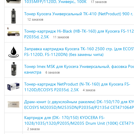
1035MFP/1120D, Универс., 100К
17 заказов
Тонер Kyocera Универсальный TK-410 (NetProduct) 900 г,
12 заказов
Тонер-картридж Hi-Black (HB-TK-160) для Kyocera FS-1
P2035d, 2,5K
11 заказов
Заправка картриджа Kyocera TK-160 2500 стр. (для ECOS
FS-1120D, FS-1120DN) (без замены чипа)
Тонер Imex MSK для Kyocera Универсальный, фасовка Росс
канистра
6 заказов
Тонер-картридж NetProduct (N-TK-160) для Kyocera FS-
1120D/ECOSYS P2035d, 2,5K
4 заказа
Драм-юнит (c двухслойным ракелем) DK-150/170 для K
ECOSYS M2035D/M2535DN/P2035d/P2135d CET471064P
Картридж для (DK- 170/150) KYOCERA FS-
1028/1035/1320/P2035/M2035 Drum Unit (100K) CET471
2 заказа