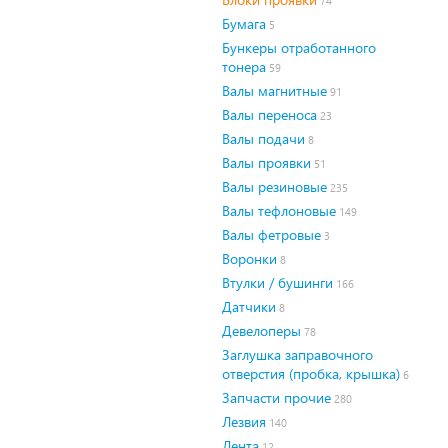
74
Бумага
5
Бункеры отработанного
тонера
59
Валы магнитные
91
Валы переноса
23
Валы подачи
8
Валы проявки
51
Валы резиновые
235
Валы тефлоновые
149
Валы фетровые
3
Воронки
8
Втулки / бушинги
166
Датчики
8
Девелоперы
78
Заглушка заправочного
отверстия (пробка, крышка)
6
Запчасти прочие
280
Лезвия
140
Лента
12