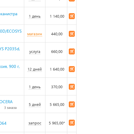
 канистра
1 день
1 140,00
120D/ECOSYS
магазин
440,00
YS P2035d,
услуга
660,00
ия, 900 г,
12 дней
1 640,00
1 день
370,00
YOCERA
5 дней
5 665,00
3 заказа
064
запрос
5 965,00*