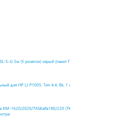
L-5-G 5м (5 розеток) серый (пакет П
ный для HP LJ P1005, Тип 4.4, Bk, 1 к
ra KM-1620/2020/TASKalfa180/220 (TK-
нистра