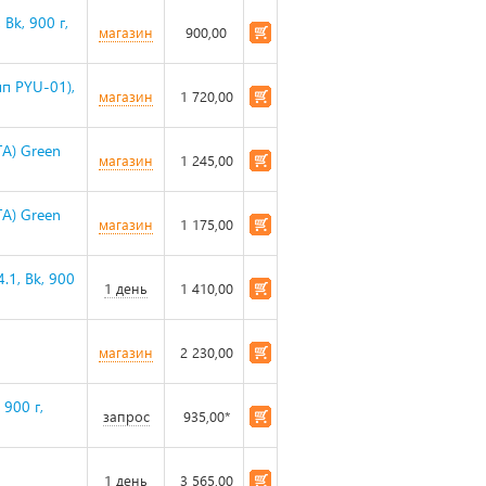
Bk, 900 г,
магазин
900,00
п PYU-01),
магазин
1 720,00
A) Green
магазин
1 245,00
A) Green
магазин
1 175,00
.1, Bk, 900
1 день
1 410,00
магазин
2 230,00
а
900 г,
запрос
935,00*
1 день
3 565,00