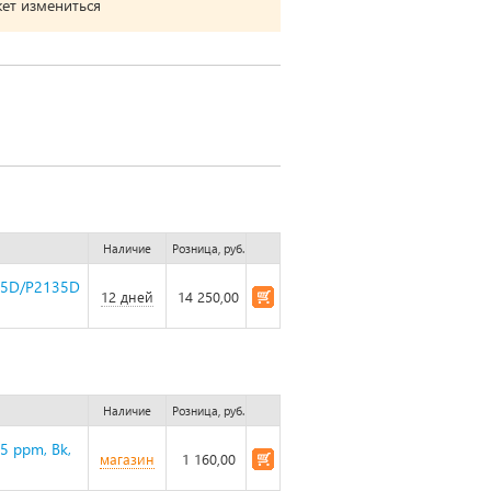
жет измениться
Наличие
Розница, руб.
35D/P2135D
12 дней
14 250,00
Наличие
Розница, руб.
5 ppm, Bk,
магазин
1 160,00