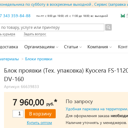
понедельника по субботу в воскресенье выходной , Сервис (заправка 
7 343 359-84-88
пн-пт: с 9:00 до 19:00; сб: с 11:00 до 18:00; вс: выходной
ь курьера
Задать вопрос
 доставка
Организациям
Статьи
Компания
Конт
материалы
>
Блоки проявки
Блок проявки (Тех. упаковка) Kyocera FS-1
DV-160
Артикул: 66639833
7 960,00
*
По запросу
руб.
Удобная парковка на территории.
Для оформления заказа
необходи
Купить оптом
Наличие уточнять у менеджеров.