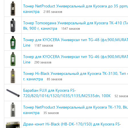
Тонер NetProduct Универсальный для Kyocera до 35 ppm, 
канистра
2185 заказов
Тонер Tomoegawa Универсальный для Kyocera TK-410 (Ти
Bk, 900 г, канистра
1547 заказов
Тонер для KYOCERA Универсал тип TG-48 (фл,900,MURAT
Line
1187 заказов
Тонер для KYOCERA Универсал тип TG-46 (фл,900,MURAT
Line
290 заказов
Тонер Hi-Black Универсальный для Kyocera TK-3130, Тип 4
г, канистра
85 заказов
Барабан FUJI для Kyocera FS-
720/820/1016/1320/1035/1135/M2535dn, 100K
52 заказ
Тонер NetProduct Универсальный для Kyocera TK-170, Bk, 
канистра
35 заказов
Драм-юнит Hi-Black (HB-DK-170/150) для Kyocera FS-