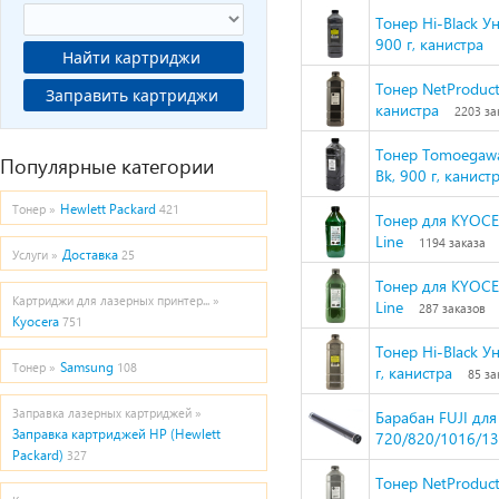
Тонер Hi-Black У
900 г, канистра
Найти картриджи
Тонер NetProduct
Заправить картриджи
канистра
2203 за
Тонер Tomoegawa
Популярные категории
Bk, 900 г, канист
Hewlett Packard
Тонер »
421
Тонер для KYOCE
Line
1194 заказа
Доставка
Услуги »
25
Тонер для KYOCE
Картриджи для лазерных принтер... »
Line
287 заказов
Kyocera
751
Тонер Hi-Black У
Samsung
Тонер »
108
г, канистра
85 за
Заправка лазерных картриджей »
Барабан FUJI для
Заправка картриджей HP (Hewlett
720/820/1016/1
Packard)
327
Тонер NetProduct