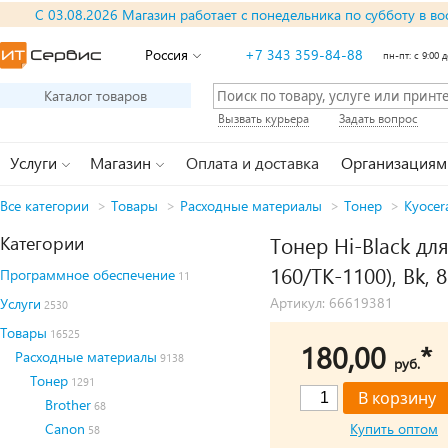
С 03.08.2026 Магазин работает с понедельника по субботу в во
Россия
+7 343 359-84-88
пн-пт: с 9:00 д
Каталог товаров
Вызвать курьера
Задать вопрос
Услуги
Магазин
Оплата и доставка
Организациям
Все категории
>
Товары
>
Расходные материалы
>
Тонер
>
Kyocer
Категории
Тонер Hi-Black дл
160/TK-1100), Bk, 8
Программное обеспечение
11
Артикул: 66619381
Услуги
2530
Товары
16525
180,00
*
Расходные материалы
9138
руб.
Тонер
1291
Brother
68
Canon
Купить оптом
58