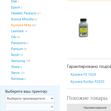
Deli
1
Epson
2
Hewlett Packard
421
Konica Minolta
43
Kyocera Mita
307
Lexmark
16
Oki
50
Panasonic
6
Pantum
36
Ricoh
56
Samsung
108
Гарантировано подой
Sharp
8
Xerox
103
Kyocera FS 1024
Катюша
8
Kyocera EcoSys P2035
Выберите ваш принтер:
Похожие товары
Наименование