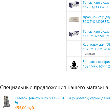
Тонер-картридж N
1120D/ECOSYS P2
Драм-юнит (c дв
ECOSYS M2035D
Тонер-картридж N
1110/1024MFP/1
Картридж для (D
1028/1035/1320/
2 заказа
Заправка картрид
1024MFP, FS-112
Специальные предложения нашего магазина
Сетевой фильтр Buro 500SL-3-G 3м (5 розеток) серый (паке
Э)
455,00 руб.