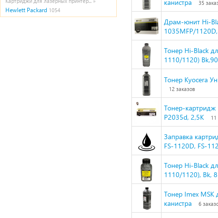
Картриджи для лазерных принтер... »
канистра
35 зака
Hewlett Packard
1054
Драм-юнит Hi-Bla
1035MFP/1120D, 
Тонер Hi-Black 
1110/1120) Bk,90
Тонер Kyocera Ун
12 заказов
Тонер-картридж 
P2035d, 2,5K
11
Заправка картрид
FS-1120D, FS-11
Тонер Hi-Black 
1110/1120), Bk, 8
Тонер Imex MSK д
канистра
6 заказ