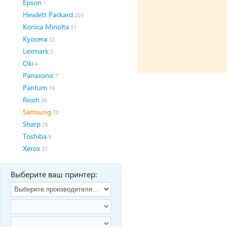
Epson
1
Hewlett Packard
203
Konica Minolta
31
Kyocera
32
Lexmark
5
Oki
4
Panasonic
7
Pantum
19
Ricoh
36
Samsung
70
Sharp
26
Toshiba
9
Xerox
37
Выберите ваш принтер: