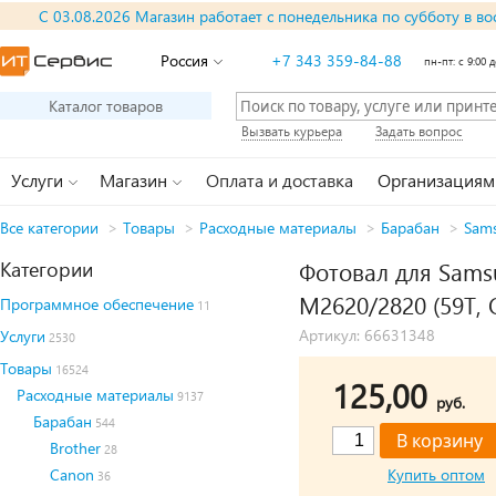
С 03.08.2026 Магазин работает с понедельника по субботу в во
Россия
+7 343 359-84-88
пн-пт: с 9:00 д
Каталог товаров
Вызвать курьера
Задать вопрос
Услуги
Магазин
Оплата и доставка
Организациям
Все категории
>
Товары
>
Расходные материалы
>
Барабан
>
Sam
Категории
Фотовал для Samsu
M2620/2820 (59T,
Программное обеспечение
11
Артикул: 66631348
Услуги
2530
Товары
16524
125,00
Расходные материалы
9137
руб.
Барабан
544
Brother
28
Canon
Купить оптом
36