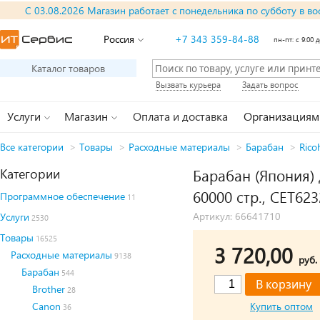
С 03.08.2026 Магазин работает с понедельника по субботу в во
Россия
+7 343 359-84-88
пн-пт: с 9:00 д
Каталог товаров
Вызвать курьера
Задать вопрос
Услуги
Магазин
Оплата и доставка
Организациям
Все категории
>
Товары
>
Расходные материалы
>
Барабан
>
Rico
Категории
Барабан (Япония
60000 стр., CET623
Программное обеспечение
11
Артикул: 66641710
Услуги
2530
Товары
16525
3 720,00
Расходные материалы
9138
руб.
Барабан
544
Brother
28
Canon
Купить оптом
36