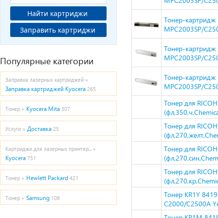
MPC2003SP/C2503
Найти картриджи
Тонер-картридж H
MPC2003SP/C2503
Заправить картриджи
Тонер-картридж H
MPC2003SP/C2503
Популярные категории
Тонер-картридж H
Заправка лазерных картриджей »
MPC2003SP/C2503
Заправка картриджей Kyocera
265
Тонер для RICO
Kyocera Mita
Тонер »
307
(фл,350,ч,Chemica
Тонер для RICO
Доставка
Услуги »
25
(фл,270,желт,Chem
Тонер для RICO
Картриджи для лазерных принтер... »
(фл,270,син,Chemi
Kyocera
751
Тонер для RICO
Hewlett Packard
Тонер »
421
(фл,270,кр,Chemic
Тонер KR1Y 841
Samsung
Тонер »
108
C2000/C2500A Yel
Тонер KR1M 841