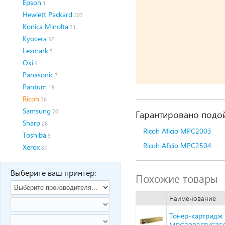
Epson
1
Hewlett Packard
203
Konica Minolta
31
Kyocera
32
Lexmark
5
Oki
4
Panasonic
7
Pantum
19
Ricoh
36
Samsung
70
Гарантировано подой
Sharp
26
Ricoh Aficio MPC2003
Toshiba
9
Ricoh Aficio MPC2504
Xerox
37
Выберите ваш принтер:
Похожие товары
Наименование
Тонер-картридж H