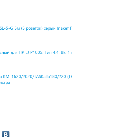
L-5-G 5м (5 розеток) серый (пакет П
ный для HP LJ P1005, Тип 4.4, Bk, 1 к
ra KM-1620/2020/TASKalfa180/220 (TK-
нистра