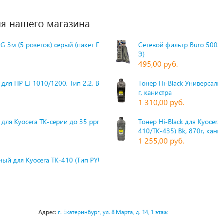
я нашего магазина
G 3м (5 розеток) серый (пакет П
Сетевой фильтр Buro 500S
Э)
495,00 руб.
для HP LJ 1010/1200, Тип 2.2, Bk,
Тонер Hi-Black Универсаль
г, канистра
1 310,00 руб.
 для Kyocera TK-серии до 35 ppm,
Тонер Hi-Black для Kyoce
410/TK-435) Bk, 870г, ка
1 255,00 руб.
ый для Kyocera TK-410 (Тип PYU
Адрес:
г. Екатеринбург, ул. 8 Марта, д. 14, 1 этаж