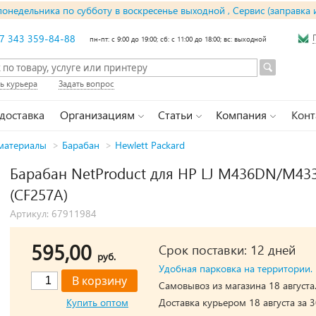
понедельника по субботу в воскресенье выходной , Сервис (заправка 
7 343 359-84-88
пн-пт: с 9:00 до 19:00; сб: с 11:00 до 18:00; вс: выходной
ь курьера
Задать вопрос
 доставка
Организациям
Статьи
Компания
Конт
материалы
>
Барабан
>
Hewlett Packard
Барабан NetProduct для HP LJ M436DN/M4
(CF257A)
Артикул: 67911984
595,00
Срок поставки: 12 дней
руб.
Удобная парковка на территории.
Самовывоз из магазина 18 августа
Купить оптом
Доставка курьером 18 августа за 3