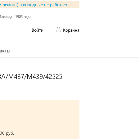
и ремонт) в выходные не работает.
Площадь 1905 года
Войти
Корзина
акты
33A/M437/M439/42525
.
00 руб.