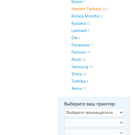
Epson
1
Hewlett Packard
203
Konica Minolta
31
Kyocera
32
Lexmark
5
Oki
4
Panasonic
7
Pantum
19
Ricoh
36
Samsung
70
Sharp
26
Toshiba
9
Xerox
37
Выберите ваш принтер: