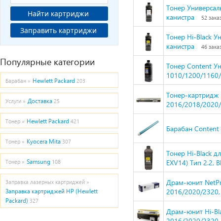
Тонер Универсаль
Найти картриджи
канистра
52 зака
Заправить картриджи
Тонер Hi-Black Ун
канистра
46 зака
Популярные категории
Тонер Content У
1010/1200/1160/4
Hewlett Packard
Барабан »
203
Тонер-картридж H
Доставка
Услуги »
25
2016/2018/2020/
Hewlett Packard
Тонер »
421
Барабан Content
Kyocera Mita
Тонер »
307
Тонер Hi-Black д
Samsung
EXV14) Тип 2.2, B
Тонер »
108
Драм-юнит NetPr
Заправка лазерных картриджей »
2016/2020/2320,
Заправка картриджей HP (Hewlett
Packard)
327
Драм-юнит Hi-Bl
2016/2020/2320,