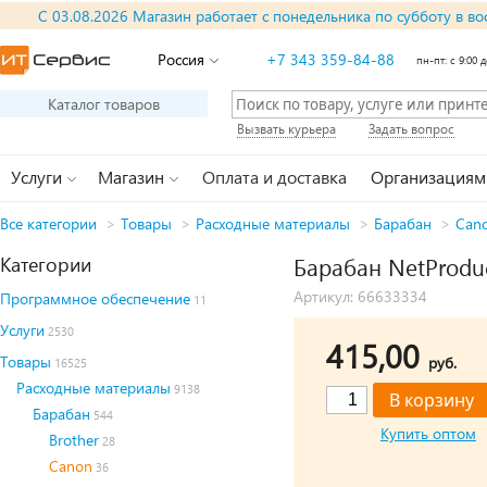
С 03.08.2026 Магазин работает с понедельника по субботу в во
Россия
+7 343 359-84-88
пн-пт: с 9:00 д
Каталог товаров
Вызвать курьера
Задать вопрос
Услуги
Магазин
Оплата и доставка
Организациям
Все категории
>
Товары
>
Расходные материалы
>
Барабан
>
Can
Категории
Барабан NetProduc
Артикул: 66633334
Программное обеспечение
11
Услуги
2530
415,00
Товары
руб.
16525
Расходные материалы
9138
Барабан
544
Купить оптом
Brother
28
Canon
36