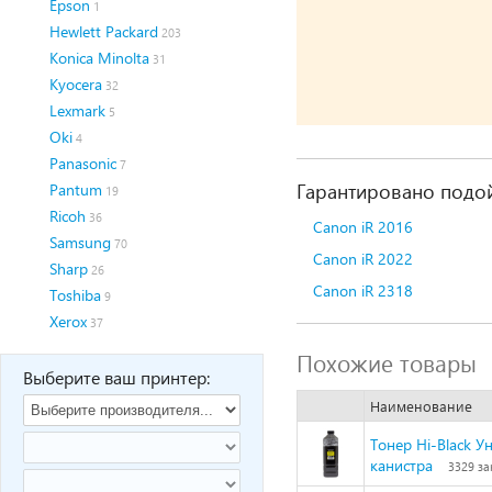
Epson
1
Hewlett Packard
203
Konica Minolta
31
Kyocera
32
Lexmark
5
Oki
4
Panasonic
7
Гарантировано подой
Pantum
19
Ricoh
36
Canon iR 2016
Samsung
70
Canon iR 2022
Sharp
26
Canon iR 2318
Toshiba
9
Xerox
37
Похожие товары
Выберите ваш принтер:
Наименование
Тонер Hi-Black Ун
канистра
3329 за