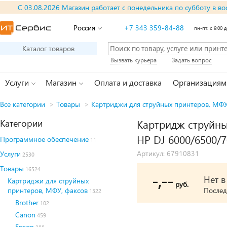
С 03.08.2026 Магазин работает с понедельника по субботу в во
Россия
+7 343 359-84-88
пн-пт: с 9:00 д
Каталог товаров
Вызвать курьера
Задать вопрос
Услуги
Магазин
Оплата и доставка
Организациям
Все категории
>
Товары
>
Картриджи для струйных принтеров, МФУ
Категории
Картридж струйны
HP DJ 6000/6500/
Программное обеспечение
11
Артикул: 67910831
Услуги
2530
Товары
16524
-,--
Нет 
Картриджи для струйных
руб.
принтеров, МФУ, факсов
Послед
1322
Brother
102
Canon
459
Epson