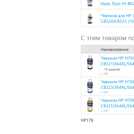
black, Dye) HI-B
Чернила для HP 
CB320/CB325 (100
С этим товаром п
Наименование
Чернила HP H706
CB321(364XL/564
19 заказов
» HP
Чернила HP H70
CB323(364XL/564
» HP
Чернила HP H706
CB325(364XL/564
» HP
HP178