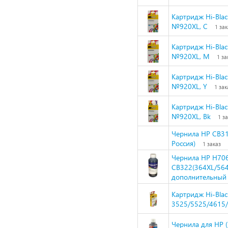
Картридж Hi-Blac
№920XL, C
1 зак
Картридж Hi-Blac
№920XL, M
1 за
Картридж Hi-Blac
№920XL, Y
1 зак
Картридж Hi-Blac
№920XL, Bk
1 з
Чернила HP CB316
Россия)
1 заказ
Чернила HP H70
CB322(364XL/564
дополнительный 
Картридж Hi-Blac
3525/5525/4615
Чернила для HP 