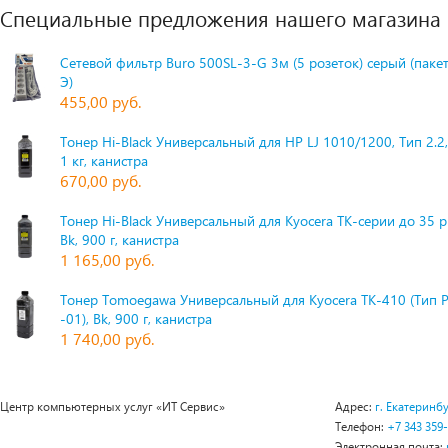
Специальные предложения нашего магазина
Сетевой фильтр Buro 500SL-3-G 3м (5 розеток) серый (паке
Э)
455,00 руб.
Тонер Hi-Black Универсальный для HP LJ 1010/1200, Тип 2.2,
1 кг, канистра
670,00 руб.
Тонер Hi-Black Универсальный для Kyocera TK-серии до 35 
Bk, 900 г, канистра
1 165,00 руб.
Тонер Tomoegawa Универсальный для Kyocera TK-410 (Тип 
-01), Bk, 900 г, канистра
1 740,00 руб.
Центр компьютерных услуг «ИТ Сервис»
Адрес:
г. Екатеринбу
Телефон:
+7 343 359
Электронная почта: