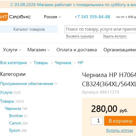
С 03.08.2026 Магазин работает с понедельника по субботу в во
Россия
+7 343 359-84-88
пн-пт: с 9:00 д
Каталог товаров
Вызвать курьера
Задать вопрос
Услуги
Магазин
Оплата и доставка
Организациям
Все категории
>
Товары
>
Чернила
>
HP
Категории
Чернила HP H7064
CB324(364XL/564XL
Программное обеспечение
11
Артикул: 66611374
Услуги
2530
Товары
16525
280,00
Чернила
768
руб.
Brother
31
Canon
206
Epson
Купить оптом
286