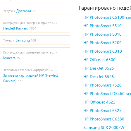
Гарантировано подой
Доставка
Услуги »
25
HP PhotoSmart C5100-se
Картриджи для лазерных принтер... »
HP PhotoSmart 5510
Hewlett Packard
1054
HP PhotoSmart B010
Samsung
Тонер »
108
HP PhotoSmart B209
HP PhotoSmart C310
Картриджи для лазерных принтер... »
Kyocera
751
HP OfficeJet 6500
HP DeskJet 3525
Заправка лазерных картриджей »
Заправка картриджей HP (Hewlett
HP DeskJet 5525
Packard)
327
HP PhotoSmart 7520
HP PhotoSmart D5460-se
HP OfficeJet 4622
HP PhotoSmart 6525
HP PhotoSmart C6380
Samsung SCX 2000FW