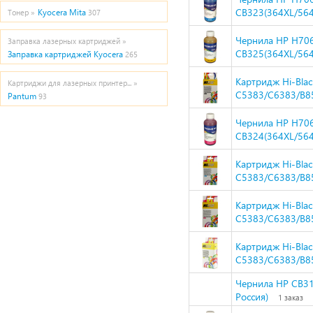
CB323(364XL/564
Kyocera Mita
Тонер »
307
Чернила HP H706
Заправка лазерных картриджей »
CB325(364XL/564
Заправка картриджей Kyocera
265
Картридж Hi-Bla
Картриджи для лазерных принтер... »
C5383/C6383/B8
Pantum
93
Чернила HP H70
CB324(364XL/564
Картридж Hi-Bla
C5383/C6383/B8
Картридж Hi-Bla
C5383/C6383/B8
Картридж Hi-Bla
C5383/C6383/B8
Чернила HP CB316
Россия)
1 заказ