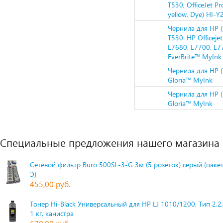
T530, OfficeJet P
yellow, Dye) HI-
Чернила для HP (7
T530. HP Officeje
L7680, L7700, L7
EverBrite™ MyInk
Чернила для HP (
Gloria™ MyInk
Чернила для HP (
Gloria™ MyInk
Специальные предложения нашего магазина
Сетевой фильтр Buro 500SL-3-G 3м (5 розеток) серый (паке
Э)
455,00 руб.
Тонер Hi-Black Универсальный для HP LJ 1010/1200, Тип 2.2,
1 кг, канистра