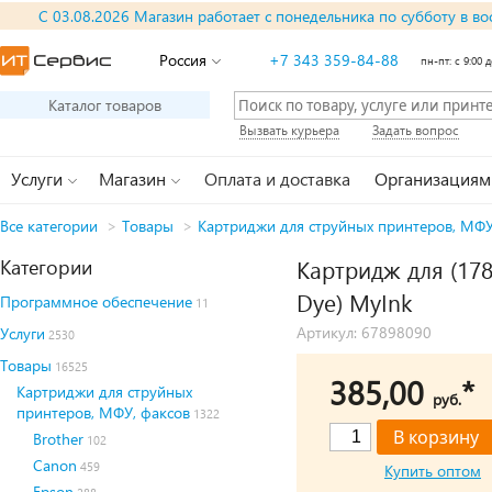
С 03.08.2026 Магазин работает с понедельника по субботу в во
Россия
+7 343 359-84-88
пн-пт: с 9:00 д
Каталог товаров
Вызвать курьера
Задать вопрос
Услуги
Магазин
Оплата и доставка
Организациям
Все категории
>
Товары
>
Картриджи для струйных принтеров, МФУ
Категории
Картридж для (178
Dye) MyInk
Программное обеспечение
11
Артикул: 67898090
Услуги
2530
Товары
16525
385,00
*
Картриджи для струйных
руб.
принтеров, МФУ, факсов
1322
Brother
102
Canon
459
Купить оптом
Epson