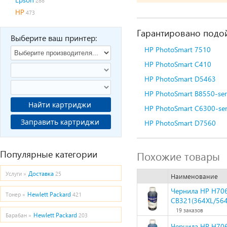
288
HP
473
Гарантировано подой
Выберите ваш принтер:
HP PhotoSmart 7510
HP PhotoSmart C410
HP PhotoSmart D5463
HP PhotoSmart B8550-ser
Найти картриджи
HP PhotoSmart C6300-se
Заправить картриджи
HP PhotoSmart D7560
Популярные категории
Похожие товары
Доставка
Услуги »
25
Наименование
Чернила HP H706
Hewlett Packard
Тонер »
421
CB321(364XL/564
19 заказов
Hewlett Packard
Барабан »
203
Чернила HP H70