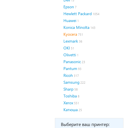
13
Epson
7
Hewlett Packard
1054
Huawei
1
Konica Minolta
143
Kyocera
751
Lexmark
36
OKI
51
Olivetti
1
Panasonic
23
Pantum
93
Ricoh
317
Samsung
222
Sharp
58
Toshiba
8
Xerox
551
Катюша
25
Выберите ваш принтер: