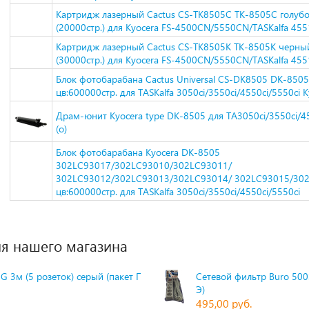
Картридж лазерный Cactus CS-TK8505C TK-8505C голуб
(20000стр.) для Kyocera FS-4500CN/5550CN/TASKalfa 455
Картридж лазерный Cactus CS-TK8505K TK-8505K черны
(30000стр.) для Kyocera FS-4500CN/5550CN/TASKalfa 455
Блок фотобарабана Cactus Universal CS-DK8505 DK-8505
цв:600000стр. для TASKalfa 3050ci/3550ci/4550ci/5550ci K
Драм-юнит Kyocera type DK-8505 для TA3050ci/3550ci/45
(о)
Блок фотобарабана Kyocera DK-8505
302LC93017/302LC93010/302LC93011/
302LC93012/302LC93013/302LC93014/ 302LC93015/30
цв:600000стр. для TASKalfa 3050ci/3550ci/4550ci/5550ci
я нашего магазина
G 3м (5 розеток) серый (пакет П
Сетевой фильтр Buro 500S
Э)
495,00 руб.