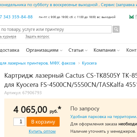
понедельника по субботу в воскресенье выходной , Сервис (заправка 
7 343 359-84-88
пн-пт: с 9:00 до 19:00; сб: с 11:00 до 18:00; вс: выходной
ь курьера
Задать вопрос
 доставка
Организациям
Статьи
Компания
Конт
для лазерных принтеров, МФУ, факсов
>
Kyocera
Картридж лазерный Cactus CS-TK8505Y TK-85
для Kyocera FS-4500CN/5550CN/TASKalfa 455
Артикул: 67906793
4 065,00
*
По запросу
руб.
Удобная парковка на территории.
Для оформления заказа
необходи
Купить оптом
Наличие уточнять у менеджеров.