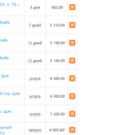
Y, Y, 70 г,
3 дня
665,00
Kalfa
7 дней
5 310,00
alfa
12 дней
5 190,00
Kalfa
12 дней
5 190,00
 (для
услуга
6 360,00
 стр. (для
услуга
6 360,00
. (для
услуга
7 200,00
пурный
запрос
4 095,00*
1ci