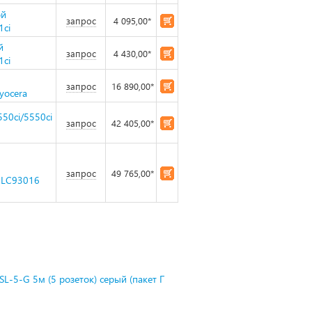
ой
запрос
4 095,00*
1ci
й
запрос
4 430,00*
1ci
запрос
16 890,00*
yocera
50ci/5550ci
запрос
42 405,00*
запрос
49 765,00*
2LC93016
L-5-G 5м (5 розеток) серый (пакет П