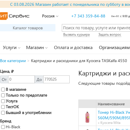
С 03.08.2026 Магазин работает с понедельника по субботу в во
Россия
+7 343 359-84-88
пн-пт: с 9:00 д
Каталог товаров
Вызвать курьера
Задать вопрос
Услуги
Магазин
Оплата и доставка
Организациям
Все категории
>
Картриджи и расходники для Kyocera TASKalfa 4550
Цена, ₽
Картриджи и расх
От
До
Следующие товары подойдут
В магазине
Только по предоплате
Услуга
Наименование
ТестОК
Тонер Hi-Black У
Бывший в употреблении
560M/590M/895M/
Бренд
» Kyocera Mita
Hi-Black