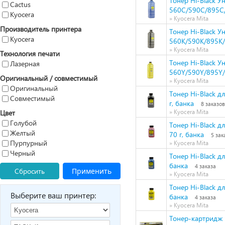
Тонер Hi-Black У
Cactus
560C/590C/895C/8
Kyocera
» Kyocera Mita
Производитель принтера
Тонер Hi-Black У
Kyocera
560K/590K/895K/8
» Kyocera Mita
Технология печати
Тонер Hi-Black У
Лазерная
560Y/590Y/895Y/8
Оригинальный / совместимый
» Kyocera Mita
Оригинальный
Тонер Hi-Black д
Совместимый
г, банка
8 заказов
Цвет
» Kyocera Mita
Голубой
Тонер Hi-Black 
Желтый
70 г, банка
5 зак
Пурпурный
» Kyocera Mita
Черный
Тонер Hi-Black д
банка
4 заказа
Сбросить
Применить
» Kyocera Mita
Тонер Hi-Black д
Выберите ваш принтер:
банка
4 заказа
» Kyocera Mita
Тонер-картридж H