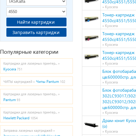
4550ci/4551/5550
» Kyocera
Тонер-картридж H
4550ci/4551/5550
Найти картриджи
» Kyocera
Заправить картриджи
Тонер-картридж H
4550ci/4551/5550
» Kyocera
Популярные категории
Тонер-картридж H
4550ci/4551/5550
» Kyocera
Картриджи для лазерных принтер... »
Kyocera
751
Блок фотобараба
цв:600000стр. дл
Чипы Pantum
ЧИПЫ картриджей »
102
» Kyocera
Блок фотобараба
Картриджи для лазерных принтер... »
302LC93017/302
Pantum
93
302LC93012/302
цв:600000стр. дл
Картриджи для лазерных принтер... »
» Kyocera
Hewlett Packard
1054
Драм-юнит Kyocer
(о)
Заправка лазерных картриджей »
» Kyocera