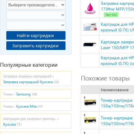
Заправка картри
179fnw MFP/150n
Тест ОК!
Картридж для HP
красный (0,7К) 
Найти картриджи
Картридж лазерн
Заправить картриджи
Laser 150/MFP 1
Картридж для HP
красный (0,7К) (c
Популярные категории
Похожие товары
Заправка лазерных картриджей »
Заправка картриджей Kyocera
265
Наименование
Samsung
Тонер »
108
Тонер-картридж H
150a/150nw/178n
Kyocera Mita
Тонер »
307
Тонер-картридж H
Картриджи для лазерных принтер... »
150a/150nw/178n
Kyocera
751