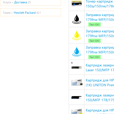
Тонер-картридж H
Доставка
Услуги »
25
150a/150nw/178n
Hewlett Packard
Тонер »
421
Заправка картрид
179fnw MFP/150n
Тест ОК!
Заправка картрид
179fnw MFP/150n
Тест ОК!
Заправка картри
179fnw MFP/150n
Тест ОК!
Картридж лазерн
Laser 150/MFP 17
Картридж для HP
(1К) UNITON Pre
Картридж лазерн
150/MFP 178/17
Картридж для HP