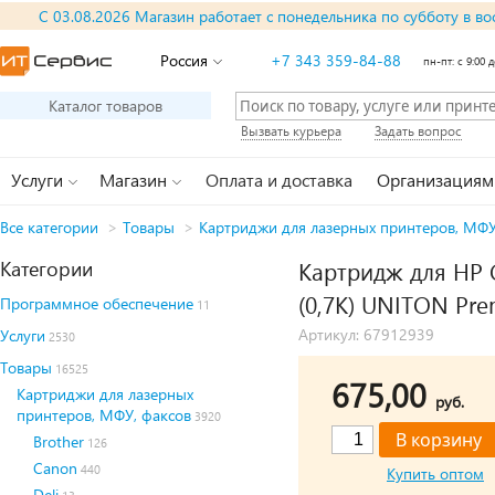
С 03.08.2026 Магазин работает с понедельника по субботу в во
Россия
+7 343 359-84-88
пн-пт: с 9:00 д
Каталог товаров
Вызвать курьера
Задать вопрос
Услуги
Магазин
Оплата и доставка
Организациям
Все категории
>
Товары
>
Картриджи для лазерных принтеров, МФУ
Категории
Картридж для HP 
(0,7К) UNITON Pre
Программное обеспечение
11
Артикул: 67912939
Услуги
2530
Товары
16525
675,00
Картриджи для лазерных
руб.
принтеров, МФУ, факсов
3920
Brother
126
Canon
440
Купить оптом
Deli