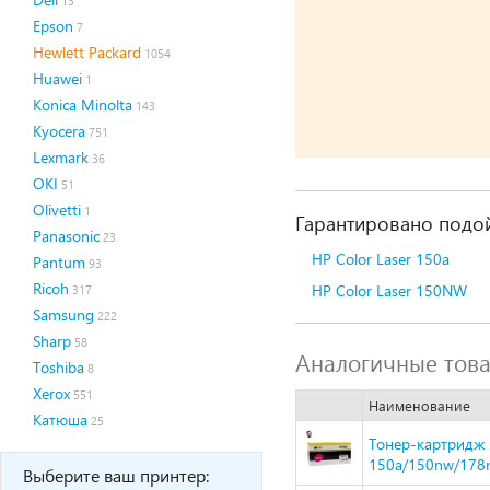
13
Epson
7
Hewlett Packard
1054
Huawei
1
Konica Minolta
143
Kyocera
751
Lexmark
36
OKI
51
Olivetti
1
Гарантировано подой
Panasonic
23
HP Color Laser 150a
Pantum
93
Ricoh
HP Color Laser 150NW
317
Samsung
222
Sharp
58
Аналогичные тов
Toshiba
8
Xerox
551
Наименование
Катюша
25
Тонер-картридж H
150a/150nw/178n
Выберите ваш принтер: