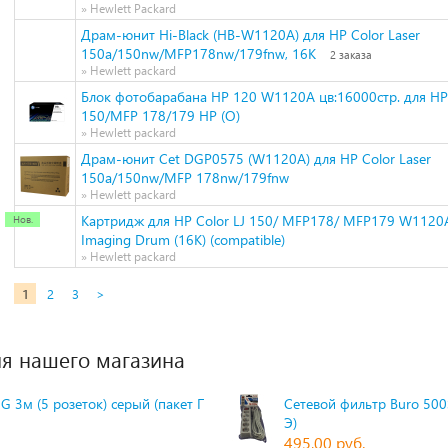
» Hewlett Packard
Драм-юнит Hi-Black (HB-W1120A) для HP Color Laser
150a/150nw/MFP178nw/179fnw, 16K
2 заказа
» Hewlett packard
Блок фотобарабана HP 120 W1120A цв:16000стр. для HP
150/MFP 178/179 HP (O)
» Hewlett packard
Драм-юнит Cet DGP0575 (W1120A) для HP Color Laser
150a/150nw/MFP 178nw/179fnw
» Hewlett packard
Картридж для HP Color LJ 150/ MFP178/ MFP179 W1120A
Imaging Drum (16К) (compatible)
» Hewlett packard
1
2
3
>
я нашего магазина
G 3м (5 розеток) серый (пакет П
Сетевой фильтр Buro 500S
Э)
495,00 руб.