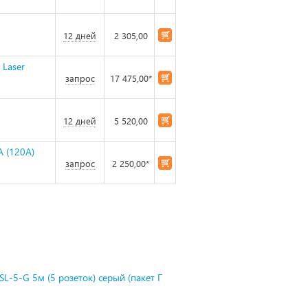
12 дней
2 305,00
 Laser
запрос
17 475,00*
12 дней
5 520,00
 (120A)
запрос
2 250,00*
L-5-G 5м (5 розеток) серый (пакет П