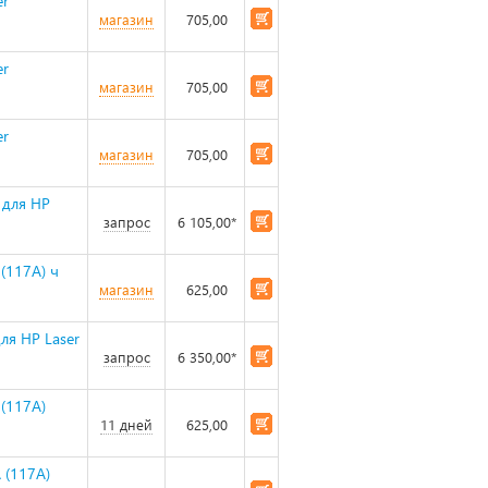
er
магазин
705,00
er
магазин
705,00
er
магазин
705,00
 для HP
запрос
6 105,00*
(117A) ч
магазин
625,00
ля HP Laser
запрос
6 350,00*
(117A)
11 дней
625,00
 (117A)