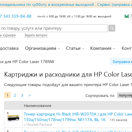
понедельника по субботу в воскресенье выходной , Сервис (заправка 
7 343 359-84-88
пн-пт: с 9:00 до 19:00; сб: с 11:00 до 18:00; вс: выходной
ь курьера
Задать вопрос
 доставка
Организациям
Статьи
Компания
Конт
и для HP Color Laser 178NW
Заправка 
Картриджи и расходники для HP Color La
Следующие товары подойдут для вашего принтера HP Color Laser
1
2
3
>
Сортировать по
Наименование
Тонер-картридж Hi-Black (HB-W2070A ) для HP Color Las
150a/150nw/178nw/179fnw, №117A, Bk, 1K
135 заказов
» Hewlett Packard