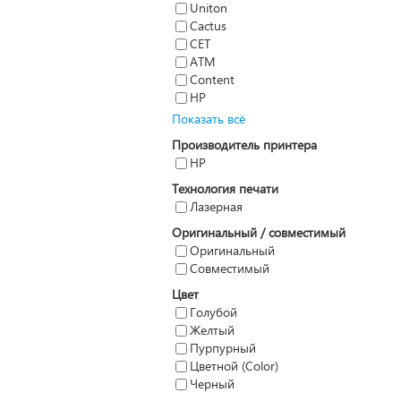
Uniton
Cactus
CET
ATM
Content
HP
Показать всё
Производитель принтера
HP
Технология печати
Лазерная
Оригинальный / совместимый
Оригинальный
Совместимый
Цвет
Голубой
Желтый
Пурпурный
Цветной (Color)
Черный