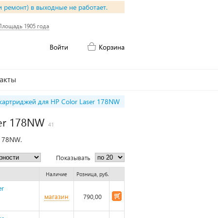
и ремонт) в выходные не работает.
Площадь 1905 года
Войти
Корзина
акты
картриджей для HP Color Laser 178NW
ser 178NW
41
 178NW.
Показывать
Наличие
Розница, руб.
er
магазин
790,00