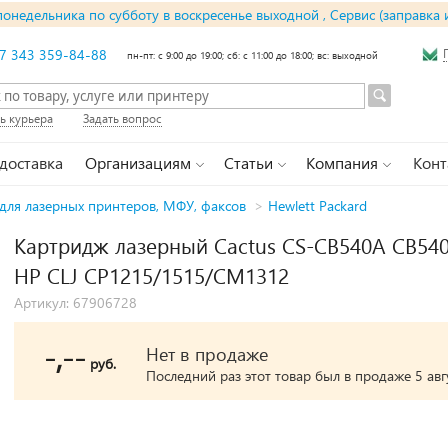
понедельника по субботу в воскресенье выходной , Сервис (заправка 
7 343 359-84-88
пн-пт: с 9:00 до 19:00; сб: с 11:00 до 18:00; вс: выходной
ь курьера
Задать вопрос
 доставка
Организациям
Статьи
Компания
Конт
для лазерных принтеров, МФУ, факсов
>
Hewlett Packard
Картридж лазерный Cactus CS-CB540A CB540
HP CLJ CP1215/1515/CM1312
Артикул: 67906728
-,--
Нет в продаже
руб.
Последний раз этот товар был в продаже 5 авгу