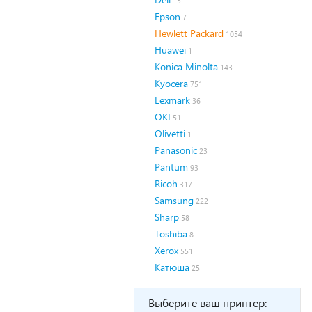
13
Epson
7
Hewlett Packard
1054
Huawei
1
Konica Minolta
143
Kyocera
751
Lexmark
36
OKI
51
Olivetti
1
Panasonic
23
Pantum
93
Ricoh
317
Samsung
222
Sharp
58
Toshiba
8
Xerox
551
Катюша
25
Выберите ваш принтер: