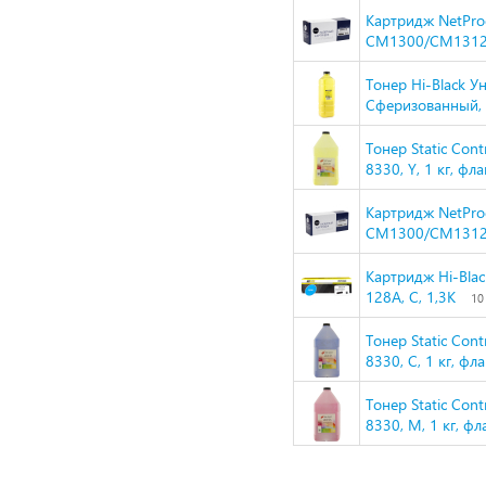
Картридж NetPro
CM1300/CM1312/
Тонер Hi-Black У
Сферизованный, Т
Тонер Static Con
8330, Y, 1 кг, 
Картридж NetPro
CM1300/CM1312/
Картридж Hi-Bla
128A, C, 1,3K
10
Тонер Static Con
8330, C, 1 кг, 
Тонер Static Con
8330, M, 1 кг, 