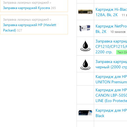
Заправка лазерных картриджей »
Заправка картриджей Kyocera
265
Картридж Hi-Bla
128A, Bk, 2K
11 
Заправка лазерных картриджей »
Заправка картриджей HP (Hewlett
Картридж NetPro
Packard)
327
Bk, 2K
10 заказов
Заправка картри
CP1210/CP1215/
2200 стр.
Тест О
Заправка картри
черный (2000 стр
Картридж для HP
UNITON Premium 
Картридж для HP
CANON LBP-5050 
LINE (Eco Protect
Картридж для HP
Black