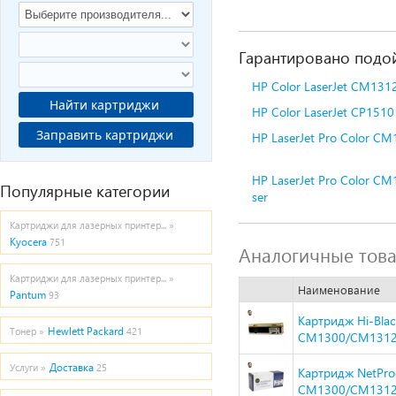
Гарантировано подой
HP Color LaserJet CM131
Найти картриджи
HP Color LaserJet CP1510
Заправить картриджи
HP LaserJet Pro Color C
HP LaserJet Pro Color C
Популярные категории
ser
Картриджи для лазерных принтер... »
Kyocera
751
Аналогичные тов
Картриджи для лазерных принтер... »
Наименование
Pantum
93
Картридж Hi-Blac
Hewlett Packard
Тонер »
421
CM1300/CM1312/
Доставка
Услуги »
25
Картридж NetPro
CM1300/CM1312/