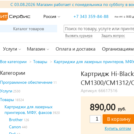
С 03.08.2026 Магазин работает с понедельника по субботу в во
Россия
+7 343 359-84-88
пн-пт: с 9:00 д
Каталог товаров
Вызвать курьера
Задать вопрос
Услуги
Магазин
Оплата и доставка
Организациям
Все категории
>
Товары
>
Картриджи для лазерных принтеров, МФУ
Категории
Картридж Hi-Black
CM1300/CM1312/CP
Программное обеспечение
11
Артикул: 66617516
Услуги
2530
Товары
16524
890,00
Картриджи для лазерных
руб.
принтеров, МФУ, факсов
3920
Brother
126
Canon
440
Купить оптом
Deli