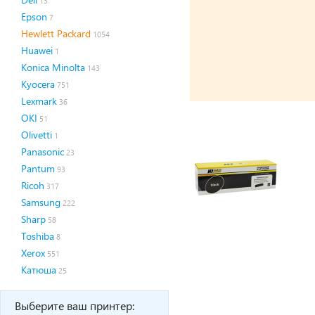
13
Epson
7
Hewlett Packard
1054
Huawei
1
Konica Minolta
143
Kyocera
751
Lexmark
36
OKI
51
Olivetti
1
Panasonic
23
Pantum
93
Ricoh
317
Samsung
222
Sharp
58
Toshiba
8
Xerox
551
Катюша
25
Выберите ваш принтер: