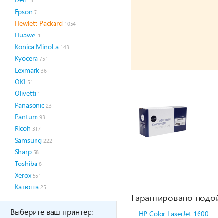
13
Epson
7
Hewlett Packard
1054
Huawei
1
Konica Minolta
143
Kyocera
751
Lexmark
36
OKI
51
Olivetti
1
Panasonic
23
Pantum
93
Ricoh
317
Samsung
222
Sharp
58
Toshiba
8
Xerox
551
Катюша
25
Гарантировано подой
Выберите ваш принтер:
HP Color LaserJet 1600