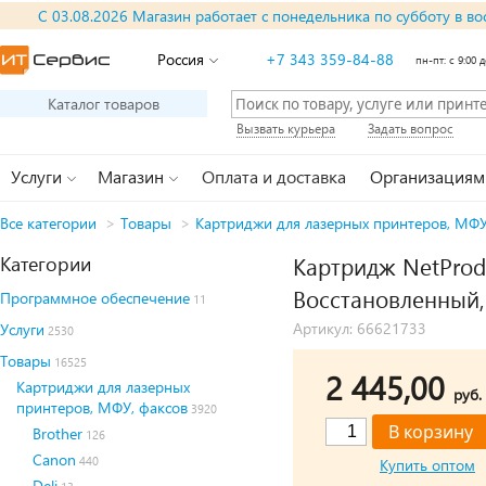
С 03.08.2026 Магазин работает с понедельника по субботу в во
Россия
+7 343 359-84-88
пн-пт: с 9:00 д
Каталог товаров
Вызвать курьера
Задать вопрос
Услуги
Магазин
Оплата и доставка
Организациям
Все категории
>
Товары
>
Картриджи для лазерных принтеров, МФУ
Категории
Картридж NetProdu
Восстановленный,
Программное обеспечение
11
Артикул: 66621733
Услуги
2530
Товары
16525
2 445,00
Картриджи для лазерных
руб.
принтеров, МФУ, факсов
3920
Brother
126
Canon
440
Купить оптом
Deli