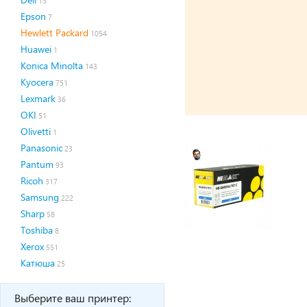
13
Epson
7
Hewlett Packard
1054
Huawei
1
Konica Minolta
143
Kyocera
751
Lexmark
36
OKI
51
Olivetti
1
Panasonic
23
Pantum
93
Ricoh
317
Samsung
222
Sharp
58
Toshiba
8
Xerox
551
Катюша
25
Выберите ваш принтер: