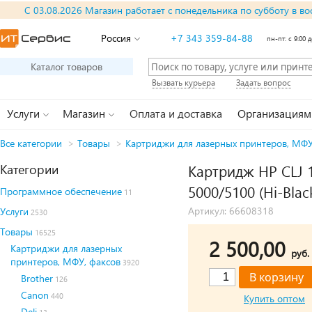
С 03.08.2026 Магазин работает с понедельника по субботу в во
Россия
+7 343 359-84-88
пн-пт: с 9:00 д
Каталог товаров
Вызвать курьера
Задать вопрос
Услуги
Магазин
Оплата и доставка
Организациям
Все категории
>
Товары
>
Картриджи для лазерных принтеров, МФУ
Категории
Картридж HP CLJ
5000/5100 (Hi-Bla
Программное обеспечение
11
Артикул: 66608318
Услуги
2530
Товары
16525
2 500,00
Картриджи для лазерных
руб.
принтеров, МФУ, факсов
3920
Brother
126
Canon
440
Купить оптом
Deli