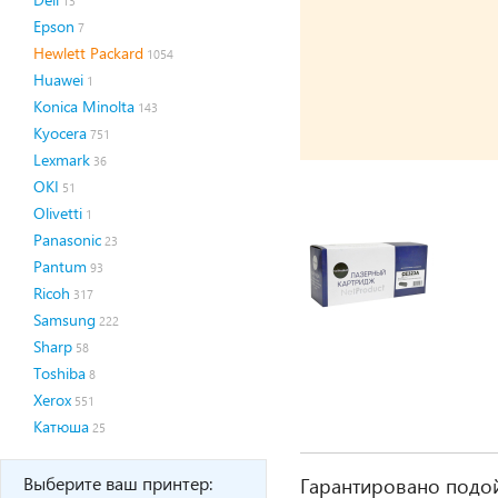
13
Epson
7
Hewlett Packard
1054
Huawei
1
Konica Minolta
143
Kyocera
751
Lexmark
36
OKI
51
Olivetti
1
Panasonic
23
Pantum
93
Ricoh
317
Samsung
222
Sharp
58
Toshiba
8
Xerox
551
Катюша
25
Выберите ваш принтер:
Гарантировано подой