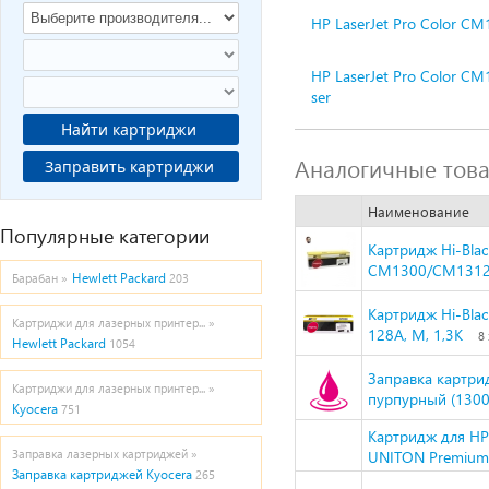
HP LaserJet Pro Color C
HP LaserJet Pro Color C
ser
Найти картриджи
Аналогичные тов
Заправить картриджи
Наименование
Популярные категории
Картридж Hi-Bla
CM1300/CM1312/
Hewlett Packard
Барабан »
203
Картридж Hi-Bla
Картриджи для лазерных принтер... »
128A, M, 1,3K
8
Hewlett Packard
1054
Заправка картри
Картриджи для лазерных принтер... »
пурпурный (1300 
Kyocera
751
Картридж для HP
Заправка лазерных картриджей »
UNITON Premium 
Заправка картриджей Kyocera
265