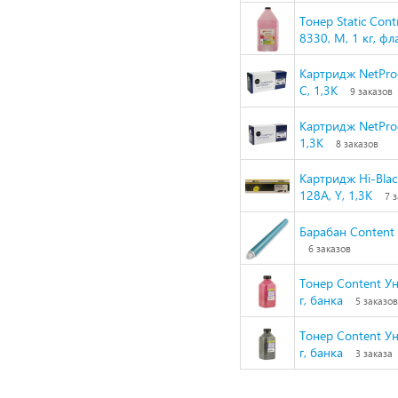
Тонер Static Con
8330, M, 1 кг, 
Картридж NetPro
C, 1,3K
9 заказов
Картридж NetPro
1,3K
8 заказов
Картридж Hi-Bla
128A, Y, 1,3K
7 
Барабан Content
6 заказов
Тонер Content Ун
г, банка
5 заказов
Тонер Content Ун
г, банка
3 заказа