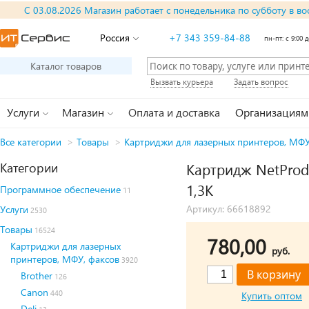
С 03.08.2026 Магазин работает с понедельника по субботу в во
Россия
+7 343 359-84-88
пн-пт: с 9:00 д
Каталог товаров
Вызвать курьера
Задать вопрос
Услуги
Магазин
Оплата и доставка
Организациям
Все категории
>
Товары
>
Картриджи для лазерных принтеров, МФУ
Категории
Картридж NetProd
1,3K
Программное обеспечение
11
Артикул: 66618892
Услуги
2530
Товары
16524
780,00
Картриджи для лазерных
руб.
принтеров, МФУ, факсов
3920
Brother
126
Canon
440
Купить оптом
Deli