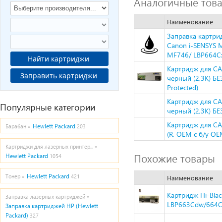
Аналогичные тов
Наименование
Заправка картри
Canon i-SENSYS
MF746/ LBP664Cx
Найти картриджи
Картридж для CA
Заправить картриджи
черный (2,3K) Б
Protected)
Картридж для CA
Популярные категории
черный (2,3K) Б
Картридж для CA
Hewlett Packard
Барабан »
203
(R, OEM с б/у OE
Картриджи для лазерных принтер... »
Похожие товары
Hewlett Packard
1054
Hewlett Packard
Тонер »
421
Наименование
Картридж Hi-Bla
Заправка лазерных картриджей »
LBP663Cdw/664Cx
Заправка картриджей HP (Hewlett
Packard)
327