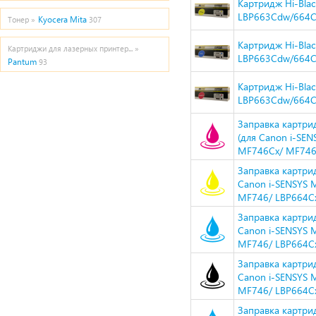
Картридж Hi-Bla
LBP663Cdw/664Cx
Kyocera Mita
Тонер »
307
Картридж Hi-Bla
Картриджи для лазерных принтер... »
LBP663Cdw/664Cx
Pantum
93
Картридж Hi-Bla
LBP663Cdw/664C
Заправка картри
(для Canon i-S
MF746Cx/ MF746/
Заправка картри
Canon i-SENSYS
MF746/ LBP664Cx
Заправка картри
Canon i-SENSYS
MF746/ LBP664Cx
Заправка картри
Canon i-SENSYS
MF746/ LBP664Cx
Заправка картри