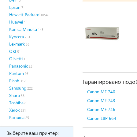
13
Epson
7
Hewlett Packard
1054
Huawei
1
Konica Minolta
143
Kyocera
751
Lexmark
36
OKI
51
Olivetti
1
Panasonic
23
Pantum
93
Ricoh
Гарантировано подой
317
Samsung
222
Canon MF 740
Sharp
58
Canon MF 743
Toshiba
8
Canon MF 746
Xerox
551
Катюша
Canon LBP 664
25
Выберите ваш принтер: