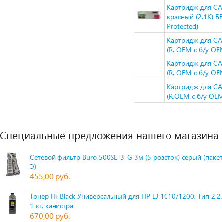
Картридж для CA
красный (2,1K) 
Protected)
Картридж для CA
(R, OEM с б/у OE
Картридж для CA
(R, OEM с б/у OE
Картридж для CA
(R,OEM с б/у OEM
Специальные предложения нашего магазина
Сетевой фильтр Buro 500SL-3-G 3м (5 розеток) серый (паке
Э)
455,00 руб.
Тонер Hi-Black Универсальный для HP LJ 1010/1200, Тип 2.2,
1 кг, канистра
670,00 руб.