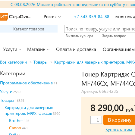
С 03.08.2026 Магазин работает с понедельника по субботу в во
Россия
+7 343 359-84-88
пн-пт: с 9:00 д
Каталог товаров
Вызвать курьера
Задать вопрос
Услуги
Магазин
Оплата и доставка
Организациям
Все категории
>
Товары
>
Картриджи для лазерных принтеров, МФУ
Категории
Тонер Картридж C
MF746Cx, MF744Cd
Программное обеспечение
11
Артикул: 66634235
Услуги
2530
Товары
16525
8 290,00
Картриджи для лазерных
руб.
принтеров, МФУ, факсов
3920
Brother
126
Canon
440
Купить оптом
Deli