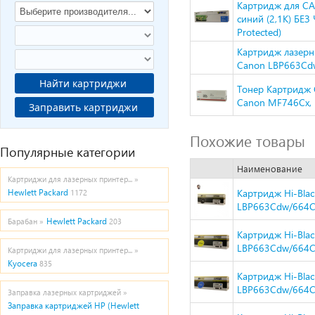
Картридж для CA
синий (2,1K) БЕЗ
Protected)
Картридж лазерны
Canon LBP663Cd
Найти картриджи
Тонер Картридж 
Canon MF746Cx,
Заправить картриджи
Похожие товары
Популярные категории
Наименование
Картриджи для лазерных принтер... »
Картридж Hi-Bla
Hewlett Packard
1172
LBP663Cdw/664Cx
Hewlett Packard
Барабан »
203
Картридж Hi-Bla
LBP663Cdw/664Cx
Картриджи для лазерных принтер... »
Kyocera
835
Картридж Hi-Bla
LBP663Cdw/664Cx
Заправка лазерных картриджей »
Заправка картриджей HP (Hewlett