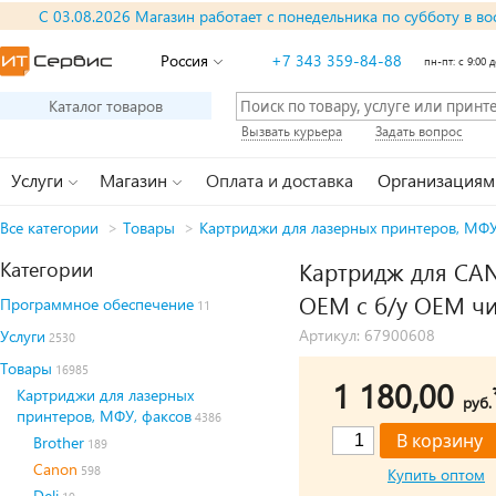
С 03.08.2026 Магазин работает с понедельника по субботу в во
Россия
+7 343 359-84-88
пн-пт: с 9:00 д
Каталог товаров
Вызвать курьера
Задать вопрос
Услуги
Магазин
Оплата и доставка
Организациям
Все категории
>
Товары
>
Картриджи для лазерных принтеров, МФУ
Категории
Картридж для CANO
OEM с б/у OEM чип
Программное обеспечение
11
Артикул: 67900608
Услуги
2530
Товары
16985
1 180,00
Картриджи для лазерных
руб.
принтеров, МФУ, факсов
4386
Brother
189
Canon
598
Купить оптом
Deli