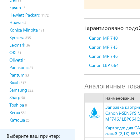
19
Epson
13
Hewlett Packard
1172
Huawei
4
Гарантировано подой
Konica Minolta
171
Kyocera
Canon MF 740
835
Lexmark
36
Canon MF 743
OKI
51
Canon MF 746
Olivetti
1
Canon LBP 664
Panasonic
23
Pantum
93
Ricoh
317
Аналогичные тов
Samsung
222
Sharp
Наименование
58
Toshiba
8
Заправка картри
Xerox
Canon i-SENSYS
551
MF746/ LBP664Cx
Катюша
25
Картридж для CA
синий (2,1K) БЕ
Выберите ваш принтер: