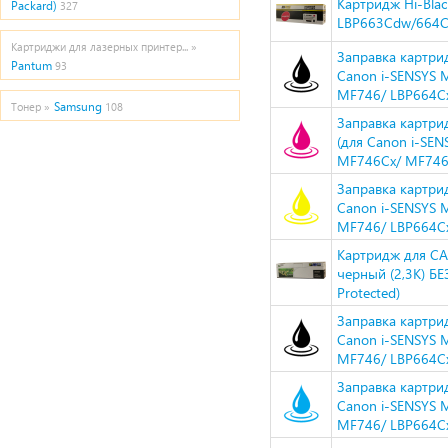
Картридж Hi-Bla
Packard)
327
LBP663Cdw/664C
Картриджи для лазерных принтер... »
Заправка картри
Pantum
93
Canon i-SENSYS
MF746/ LBP664Cx
Samsung
Тонер »
108
Заправка картри
(для Canon i-S
MF746Cx/ MF746/
Заправка картри
Canon i-SENSYS
MF746/ LBP664Cx
Картридж для CA
черный (2,3K) Б
Protected)
Заправка картри
Canon i-SENSYS
MF746/ LBP664Cx
Заправка картри
Canon i-SENSYS
MF746/ LBP664Cx