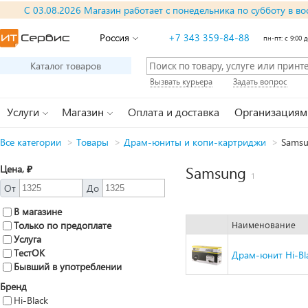
С 03.08.2026 Магазин работает с понедельника по субботу в во
Россия
+7 343 359-84-88
пн-пт: с 9:00 д
Каталог товаров
Вызвать курьера
Задать вопрос
Услуги
Магазин
Оплата и доставка
Организациям
Все категории
>
Товары
>
Драм-юниты и копи-картриджи
>
Sams
Цена, ₽
Samsung
1
От
До
В магазине
Только по предоплате
Наименование
Услуга
ТестОК
Драм-юнит Hi-Bl
Бывший в употреблении
Бренд
Hi-Black