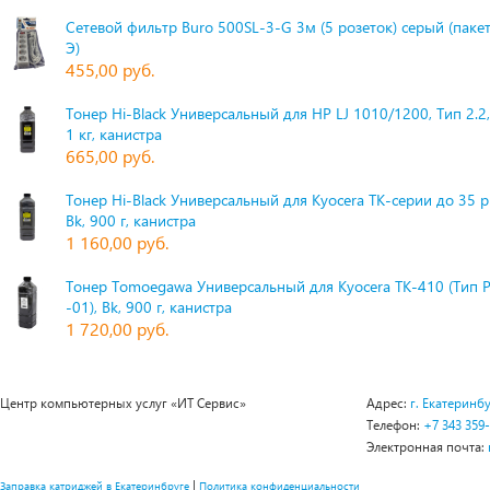
Сетевой фильтр Buro 500SL-3-G 3м (5 розеток) серый (паке
Э)
455,00 руб.
Тонер Hi-Black Универсальный для HP LJ 1010/1200, Тип 2.2,
1 кг, канистра
665,00 руб.
Тонер Hi-Black Универсальный для Kyocera TK-серии до 35 
Bk, 900 г, канистра
1 160,00 руб.
Тонер Tomoegawa Универсальный для Kyocera TK-410 (Тип 
-01), Bk, 900 г, канистра
1 720,00 руб.
Центр компьютерных услуг «ИТ Сервис»
Адрес:
г. Екатеринбу
Телефон:
+7 343 359
Электронная почта:
|
Заправка катриджей в Екатеринбруге
Политика конфиденциальности