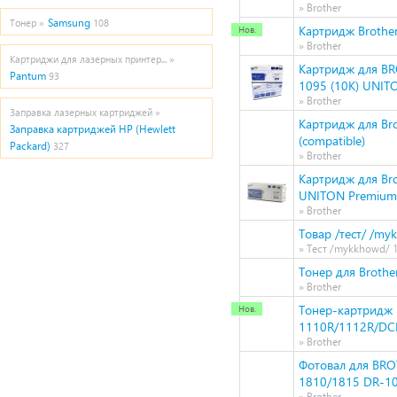
» Brother
Samsung
Тонер »
108
Картридж Brother
» Brother
Картриджи для лазерных принтер... »
Картридж для B
Pantum
93
1095 (10K) UNIT
» Brother
Заправка лазерных картриджей »
Картридж для Br
Заправка картриджей HP (Hewlett
(compatible)
Packard)
327
» Brother
Картридж для Br
UNITON Premium
» Brother
Товар /тест/ /my
» Тест /mykkhowd/ 1
Тонер для Brothe
» Brother
Тонер-картридж H
1110R/1112R/DC
» Brother
Фотовал для BR
1810/1815 DR-107
» Brother