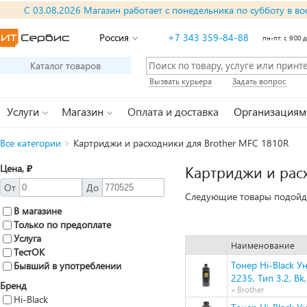
С 03.08.2026 Магазин работает с понедельника по субботу в во
Россия
+7 343 359-84-88
пн-пт: с 9:00 д
Каталог товаров
Вызвать курьера
Задать вопрос
Услуги
Магазин
Оплата и доставка
Организациям
Все категории
>
Картриджи и расходники для Brother MFC 1810R
Цена, ₽
Картриджи и рас
От
До
Следующие товары подойду
В магазине
Только по предоплате
Услуга
Наименование
ТестОК
Тонер Hi-Black 
Бывший в употреблении
2235, Тип 3.2, Bk
Бренд
» Brother
Hi-Black