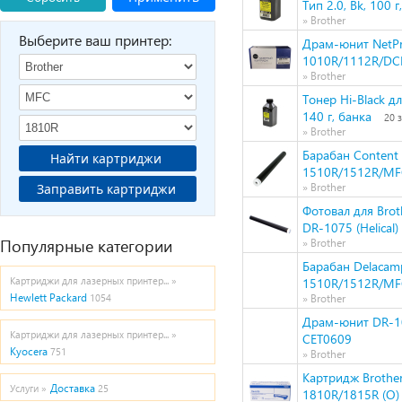
Тип 2.0, Bk, 100 г
» Brother
Выберите ваш принтер:
Драм-юнит NetPr
1010R/1112R/DC
» Brother
Тонер Hi-Black д
140 г, банка
20 
» Brother
Барабан Content
Найти картриджи
1510R/1512R/MF
Заправить картриджи
» Brother
Фотовал для Bro
DR-1075 (Helical
Популярные категории
» Brother
Барабан Delacam
Картриджи для лазерных принтер... »
1510R/1512R/MF
Hewlett Packard
1054
» Brother
Драм-юнит DR-10
Картриджи для лазерных принтер... »
CET0609
Kyocera
751
» Brother
Картридж Broth
Доставка
Услуги »
25
1810R/1815R (О)