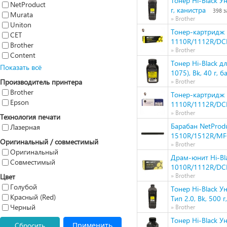
Тонер Hi-Black У
NetProduct
г, канистра
398 з
Murata
» Brother
Uniton
Тонер-картридж H
CET
1110R/1112R/DC
Brother
» Brother
Content
Тонер Hi-Black 
Показать всё
1075), Bk, 40 г, б
Производитель принтера
» Brother
Brother
Тонер-картридж N
Epson
1110R/1112R/DC
» Brother
Технология печати
Барабан NetProd
Лазерная
1510R/1512R/MF
Оригинальный / совместимый
» Brother
Оригинальный
Драм-юнит Hi-Bla
Совместимый
1010R/1112R/DC
Цвет
» Brother
Голубой
Тонер Hi-Black У
Красный (Red)
Тип 2.0, Bk, 500 г
Черный
» Brother
Тонер Hi-Black У
Сбросить
Применить