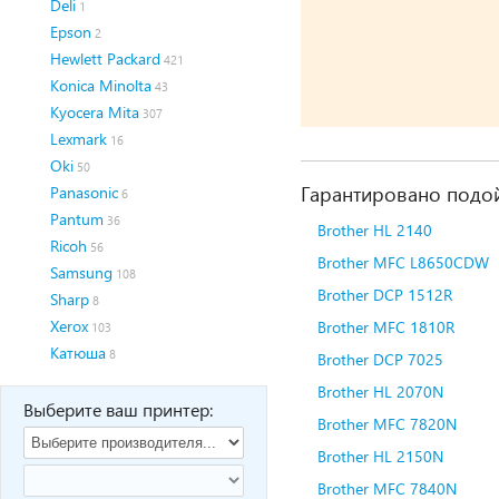
Deli
1
Epson
2
Hewlett Packard
421
Konica Minolta
43
Kyocera Mita
307
Lexmark
16
Oki
50
Гарантировано подой
Panasonic
6
Pantum
36
Brother HL 2140
Ricoh
56
Brother MFC L8650CDW
Samsung
108
Brother DCP 1512R
Sharp
8
Xerox
Brother MFC 1810R
103
Катюша
8
Brother DCP 7025
Brother HL 2070N
Выберите ваш принтер:
Brother MFC 7820N
Brother HL 2150N
Brother MFC 7840N