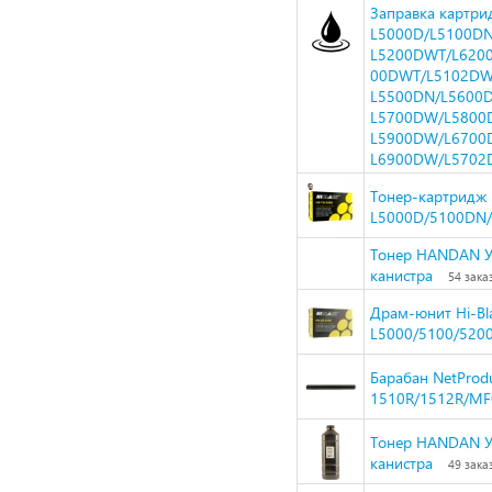
Заправка картрид
L5000D/L5100D
L5200DWT/L620
00DWT/L5102DW
L5500DN/L5600D
L5700DW/L5800
L5900DW/L6700
L6900DW/L5702
Тонер-картридж H
L5000D/5100DN/
Тонер HANDAN Ун
канистра
54 зака
Драм-юнит Hi-Bla
L5000/5100/5200
Барабан NetProd
1510R/1512R/MF
Тонер HANDAN Ун
канистра
49 зака