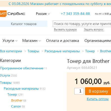
С 03.08.2026 Магазин работает с понедельника по субботу в во
Россия
+7 343 359-84-88
пн-пт: с 9:00 д
Каталог товаров
Вызвать курьера
Задать вопрос
Услуги
Магазин
Оплата и доставка
Организациям
Все категории
>
Товары
>
Расходные материалы
>
Тонер
>
Brothe
Категории
Тонер для Brother
Артикул: 66640621
Программное обеспечение
11
Услуги
2530
1 060,00
Товары
руб.
16985
Расходные материалы
9132
Тонер
1291
Купить оптом
Brother
68
Canon
58