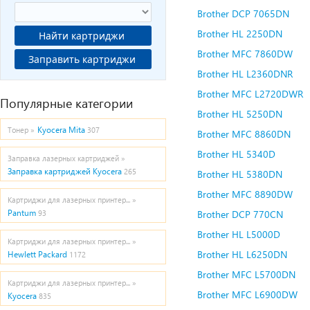
Brother DCP 7065DN
Brother HL 2250DN
Найти картриджи
Brother MFC 7860DW
Заправить картриджи
Brother HL L2360DNR
Brother MFC L2720DWR
Популярные категории
Brother HL 5250DN
Kyocera Mita
Тонер »
307
Brother MFC 8860DN
Brother HL 5340D
Заправка лазерных картриджей »
Заправка картриджей Kyocera
265
Brother HL 5380DN
Brother MFC 8890DW
Картриджи для лазерных принтер... »
Pantum
Brother DCP 770CN
93
Brother HL L5000D
Картриджи для лазерных принтер... »
Brother HL L6250DN
Hewlett Packard
1172
Brother MFC L5700DN
Картриджи для лазерных принтер... »
Brother MFC L6900DW
Kyocera
835