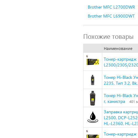
Brother MFC L2700DWR
Brother MFC L6900DWT
Похожие товары
Наименование
Тонер-картридж H
L2300/2305/2320
Тонер Hi-Black 
2235, Тип 3.2, Bk
Тонер Hi-Black У
г, канистра
401 з
Заправка картрид
L2500, DCP-L252
HL-L2360, HL-L2
Тонер-картридж H