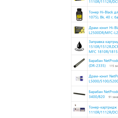
1110R/1112R/DC
Тонер Hi-Black 
1075), Bk, 40 г, б
Драм-юнит Hi-Bl
L2500DR/MFC-L2
Заправка картрид
1510R/1512R,DC
MFC 1810R/1815
Барабан NetProd
(DR-2335)
115 за
Драм-юнит NetPr
L5000/5100/5200
Барабан NetProd
3400/820
91 зак
Тонер-картридж N
1110R/1112R/DC