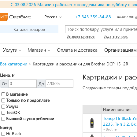
С 03.08.2026 Магазин работает с понедельника по субботу в во
Россия
+7 343 359-84-88
пн-пт: с 9:00 д
Каталог товаров
Вызвать курьера
Задать вопрос
Услуги
Магазин
Оплата и доставка
Организациям
Все категории
>
Картриджи и расходники для Brother DCP 1512R
Цена, ₽
Картриджи и рас
От
До
Следующие товары подойду
В магазине
Только по предоплате
Услуга
Наименование
ТестОК
Тонер Hi-Black 
Бывший в употреблении
2235, Тип 3.2, Bk
Бренд
» Brother
Hi-Black