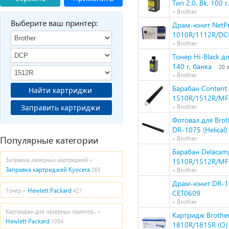
Тип 2.0, Bk, 100 г
» Brother
Выберите ваш принтер:
Драм-юнит NetPr
1010R/1112R/DC
» Brother
Тонер Hi-Black д
140 г, банка
20 
» Brother
Барабан Content
Найти картриджи
1510R/1512R/MF
Заправить картриджи
» Brother
Фотовал для Bro
DR-1075 (Helical
Популярные категории
» Brother
Барабан Delacam
Заправка лазерных картриджей »
1510R/1512R/MF
Заправка картриджей Kyocera
265
» Brother
Драм-юнит DR-10
Hewlett Packard
Тонер »
421
CET0609
» Brother
Картриджи для лазерных принтер... »
Картридж Broth
Hewlett Packard
1054
1810R/1815R (О)