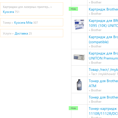
» Brother
Картриджи для лазерных принтер... »
Картридж Brother
Kyocera
751
» Brother
Картридж для B
Kyocera Mita
Тонер »
307
1095 (10K) UNIT
» Brother
Доставка
Услуги »
25
Картридж для Br
(compatible)
» Brother
Картридж для Br
UNITON Premium
» Brother
Товар /тест/ /my
» Тест /mykkhowd/ 1
Тонер для Brothe
ATM
» Brother
Тонер для Brothe
» Brother
Тонер-картридж H
1110R/1112R/DC
» Brother