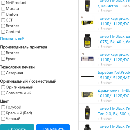
Тонер Hi-Black У
NetProduct
г, канистра
398 з
Murata
» Brother
Uniton
Тонер-картридж H
CET
1110R/1112R/DC
Brother
» Brother
Content
Тонер Hi-Black 
Показать всё
1075), Bk, 40 г, б
Производитель принтера
» Brother
Brother
Тонер-картридж N
Epson
1110R/1112R/DC
» Brother
Технология печати
Барабан NetProd
Лазерная
1510R/1512R/MF
Оригинальный / совместимый
» Brother
Оригинальный
Драм-юнит Hi-Bla
Совместимый
1010R/1112R/DC
Цвет
» Brother
Голубой
Тонер Hi-Black У
Красный (Red)
Тип 2.0, Bk, 500 г
Черный
» Brother
Тонер Hi-Black У
Сбросить
Применить